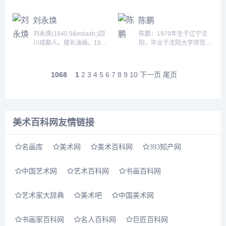
曾多次参加国内、外大型展
学院油画高级研修班。天津
庆市，但其实属于湖南籍，
览。发表论文《浅谈素描的
华夏文化艺术研究院研究
他的父母都是湖南益阳
刘永焕
陈鹏
艺术表现问题》。出版速写
员、全国社会艺术水平考级
人。...
技法专集《人体动态设
考官、天津美术家协会会
刘永焕(1940.9&mdash;)四
陈鹏：1979年生于辽宁沈
计》......
员、中国建筑学会室内分会
川成都人。擅长油画。1965
阳，毕业于沈阳大学师范学
会员、天津和平油画沙龙副
年毕业于四川美术学院绘画
院美术系，原沈阳军区政治
会长。多年从事绘画创作及
系。调北京&ldquo;中国革
部文工团创作室美术创作员
室内设计工作，作品多次参
命历史画创作组&rdquo;工
负责人，中国美术家协会会
1068
1
2
3
4
5
6
7
8
9
10
下一页
尾页
加全国及天津市美术作品
作，先后在四川南充市文化
员，辽宁省美术家协会理事
展，并有获奖，有作品被机
局、宣传部、电影公司工
油画艺委会委员。...
构及个人收......
作，二级美术师。作品《孩
子们入睡了》、《烈士遗
孤》被中国美术馆收藏，
美术百科网友情链接
《成功的手术》、《好年
景》入选全国美展。......
名画库
美术网
美术百科网
393知产网
中国艺术网
艺术百科网
书画百科网
艺术家大辞典
美术吧
中国美术网
书画家百科网
名人百科网
巨匠百科网