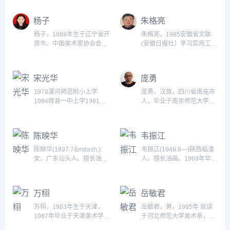
术研究院&rdquo;。曾随著
尔》，话剧《大雷雨》、
任、二级美术师。作品参加
在浙江美术学院油画系进
名画家罗伯特&middot;亨利
《北京人》、《家》等多部
第七、八届全国美展、第
修。现为中国美术家协会会
杨子
朱格亮
学画十一年，其间与李铁夫
戏剧绘景。水彩画《舞后》
二、四届全国水彩粉画展、
员，国家一级美术师，苏州
一起全力支助孙中山革
为美国抒情抽象派画家詹金
中国油画年展、第二届全国
市美术家协会副主席，苏州
杨子，1989年生于辽宁省开
朱格亮，1985安徽省文联
命。......
斯收......
体育美展。水粉画《小口镇
美术馆副馆长。...
原市。中国美术家协会会
(安徽日报社）学习实用工艺
集市》获全国第二届水彩、
员，铁岭美术家协会理事，
美术，1987安徽徽州地区博
粉画展优秀作品奖。作品有
铁岭市工笔画研究院特聘画
物馆从事书画装裱修复，
《土乡暖秋》、《9600万双
家，开原市美术家协会副秘
1994深圳元平特校职业装裱
宋光华
庞勇
眼睛》等。......
书长，开原市政协委员。...
教师，2001安徽省芜湖市师
范美术专科学校学习美术教
1978漯河师范附小上学
庞勇，汉族，四川省南充市
育专业大专，2008安徽省徽
1984辉县一中上学1991服
人，毕业于南京师范大学，
州文化博物馆修复古代各家
兵役1995辉县市卫计委宣传
美术学-油画，硕士学位。...
书画文物。......
重要参展：2010年，中国画
《绿色太行我家园》第四届
陈映华
韦振江
中国北京国际美术双年展入
选2014年，中国画《秋院无
陈映华(1937.7&mdash;)
韦振江(1946.8—)陕西临潼
声》全国第四届中国画线描
女，广东汕头人。擅长油
人。擅长油画。1969年毕业
艺术展入选。...
画。1961年浙江美术学院油
于西安公路学院。历任青海
画系毕业。后在天津河北艺
《现代人》编辑部副主任兼
术师范学院任教，中央民族
美术编辑、青海省美术家协
万栩
岳敏君
大学美术系教授。作品有
会秘书长、西安市临潼《华
《藏女》、《祥云》、《憧
宝斋》艺术顾问兼美术
万栩，1963年生于天津，
岳敏君，男，1985年 就读
憬》、《德昂小学生》、
师。...
1987年毕业于天津美术学
于河北师范大学美术系，
《街日》、《吉祥珠》等。
院，1996年结业于天津美术
1962年 生于黑龙江省，大