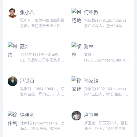
业，后又考入中央美术学院
年北京画院北京画院研修毕
油画系硕士研究生课程班毕
业1993年-2015年职业画家
张小凡
何绍教
业。1984年参加中越边境自
1991年-1993年山东师范大
卫还击作战，任战地摄影记
学美术教育专科。...
张小凡，现为中国油画学会
何绍教(1948.12&mdash;)
者。...
会员，曾任职于天津人民美
浙江义乌人。擅长油画。
术出版社。1994年作品《暮
1978年浙江美术学院油画系
色》入选第八届全国美展并
结业。历任大众电视社美术
获天津市庆祝建国四十五年
编辑，浙江自然油画院艺委
聂炜
黎林
美展佳作奖2003年作品《冬
会副主任。油画《学耕》参
日风景》入选携手新世纪第
加全国美展，水彩《归》获
1973年11月生于湖南衡
黎林
三届中国油画展（北
1986年全国水彩、水粉画展
山，先后毕业于中国美术学
(1931.12&mdash;1988.4)
京）；...
三等奖。作品有连环画《封
院油画高研班、中国艺术研
别名麦枫，女，广东南海
神演义》、《毛主席视察南
究院俄罗斯著名美术家油画
人。擅长油画、连环画。
泥湾》，油画《毛毛细
高级研究生班。中国美术家
1955年毕业于中南美术专科
冯钢百
孙家铨
雨》、《风筝》、《摇啊，
协会会员、国家三级美术
学校。历任解放军51军文工
摇》等。......
师、海军东海舰队政治部专
团、中南空军文工团分队
冯钢百（1884-1984），又
孙家铨(1932.10&mdash;)
职油画创作员。...
长，广州市美术工作室创作
名冯百炼，号均石，广东新
河北玉田人，擅长油画、水
组组长。广州美术学院副教
会人，自幼喜欢绘画，曾从
粉画。1960年毕业于中央戏
授。作品有《应征之前》、
师袁祖述学习人像写真。
剧学院舞台美术系，后留校
《越过封锁线》、《五羊
1906年赴墨西哥，入皇城国
任教，历任副教授、院图书
徐伟利
卢卫星
碑》等。......
立美术学院。1911年赴美
馆馆长、院学术委员会委
国，先后入旧金山卜忌利美
员、教授。1958年后，曾为
徐伟利(1945&mdash;)，上
卢卫星，江苏苏州人。擅长
术学院、芝加哥美术学院、
芭蕾舞剧《天鹅湖》、《海
海人。擅长油画、水粉画。
油画、粉画。1985年毕业于
旧金山&ldquo;九街学生美
侠》、《鱼美人》、《吉赛
青海西宁画院油画创研室主
苏州美专油画专业，1989年