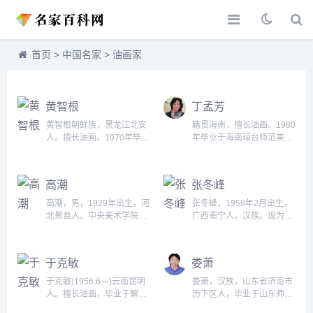
首页
>
中国名家
>
油画家
黄智根
丁孟芳
黄智根朝鲜族，黑龙江北安
籍贯海南，擅长油画。1980
人。擅长油画。1970年毕业
年毕业于海南琼台师范美术
于鲁迅美术学院。1979年入
专业。1984年在广州美术学
辽宁画院从事油画创作和研
院油画系学习，1992年后曾
究。辽宁省朝鲜族美术学会
任海口画院任副院长。现为
高潮
张冬峰
会长、一级美术师。作品曾
一级美术师，海口画院院
参加第二届全国美术作品展
长；海南省美协副主席，海
高潮，男，1929年出生，河
张冬峰，1958年2月出生，
览、第一届中国展、第六、
口市文联副主席，海口市美
北景县人。中央美术学院教
广西南宁人，汉族。现为广
七、八届全国美展等，部分
协主席，海南省政协委员，
授。1956年毕业于中央美术
西艺术学院教授、美术师范
作品曾在前苏联、日本、韩
海南省有突出贡献的优秀专
学院并留校任教。现为中央
系主任，中国美术家协会会
国、新加坡、印尼等国展
家，国务院批准享受政府特
美术学院教授、中国美术家
员，广西美术家协会常务理
于克敏
娄萧
出。作品《春》由中国美术
殊津贴专家。......
协会会员、中国老教授协会
事。享受国务院政府特殊津
馆收藏。作品有《春......
会员。...
贴。...
于克敏(1956.6—)云南昆明
娄萧，汉族，山东省济南市
人。擅长油画，毕业于解放
历下区人，毕业于山东师范
军艺术学院美术系油画专
大学美术系。2015年-2018