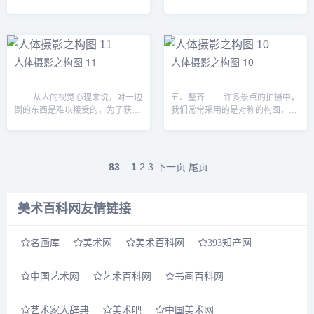
摄，它决定性的瞬间是什么？是让
妙，主体的美眉其实是镜中人，前
我们感动的美！ 这是一切姿式
景中的黑影才是美眉，而后景中的
与构图的基础。是的，手拿相机，
持机拍照者所处的位置正与看图的
面对美眉，我们常常会忘...
我们相同。 展示...
人体摄影之构图 11
人体摄影之构图 10
从人的视觉心理来说，对一边
五、整齐 许多景点的拍摄中，
倒的东西是难以接受的，为了获得
我们常常采用的是对称的构图，这
和谐的效果，一定要一个对一边倒
里要强调的是对称中的细节不能是
的绕条出现才成。比如下面这张片
完全对称。看看下面照片中的背景
子。 对角线构图，美眉的手臂与巴
和人物面部的头发，其实是不对称
台前的椅子形...
的。 对...
83
1
2
3
下一页
尾页
美术百科网友情链接
名画库
美术网
美术百科网
393知产网
中国艺术网
艺术百科网
书画百科网
艺术家大辞典
美术吧
中国美术网