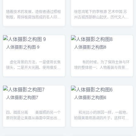
随着技术的发展，造假者通过照相
徐悲鸿笔下的李根源 艺术中国 苏
制版，用锌板腐蚀而成的名人印章
州古城西部群山起伏，历代文人游
几乎可以与真印一模一样，但毕竟
历赏玩，为后人留下了大量的摩崖
金石趣味少了许多，难蒙行家。然
石刻，具有不可估量的艺术价值和
而初涉收藏者却—时尚难辨出其中
文物价值。这些摩崖石刻从虎丘山
奥妙。可...
延伸到太湖...
人体摄影之构图 9
人体摄影之构图8
虚化背景的方法，一是使用长焦
有的时候，为了保持主体与环
镜头，二是开大光圈。使用傻反相
境的整体统一，人物着装与背景用
机时，一定要注意用手动功能，把
同一种色系。此时，背景和主体的
光圈开到最大，否则下面照片的背
繁杂与重复的对比，也可以使图底
景虚化效果是出不来的。 这两
分离。 上图中有人物着装与背
张照片可以很好的...
景颜色相同，是...
人体摄影之构图7
人体摄影之构图6
四、图底分离 美眉照的另一个
和光比小的原因一样，一般地，
原则就是让美眉从画面中突出出
拍摄美眉用高调的片子，这样可以
来。方法一是色彩，根据背景色选
很好的表现出美眉的清纯的感
择着装颜色，使美眉从背景色中分
觉。...
离出来。...