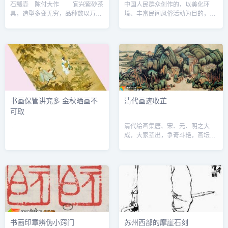
石瓢壶 陈付大作 宜兴紫砂茶
中国人民群众创作的，以美化环
具，造型多变无穷，品种数以万
境、丰富民间风俗活动为目的，在
计，在令人眩目的款式中，石瓢壶
日常生活中应用、流行的美术。 民
一直以质朴无华、典雅端庄而独占
间美术是组成各民族美术传统的重
一席之地，且从古到今，长盛不
要因素，为一切美术形式的源泉。
衰。 “石瓢&...
新石器时代...
书画保管讲究多 金秋晒画不
清代画迹收芷
可取
...
清代绘画集唐、宋、元、明之大
成，大家辈出，争奇斗艳，画坛主
流为文人，讲画品、画境、题材风
格重山水。宫廷画家与在野争雄。
正统趋于仿古反叛者注重革新。“四
王 &rdquo...
书画印章辨伪小窍门
苏州西部的摩崖石刻