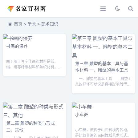
首页
>
学术
>
美术知识
书画的保养
由于用于写字作画的材料是纸、
第三章 雕塑的基本工具与基
绢、绫等纤维材料和丝织材料，如
本材料 一、雕塑的墓本工具
果年工久远或保存不善，易脆、易
断。 一般说来，书画最怕虫蛀、发
一、雕塑的墓本工具 雕塑工
霉、受潮、水浸、火烧。 书画易
具的好坏可以说是直接影响雕塑的
损...
关键问题之一。雕塑家是通过手使
用工具，与作品进行心灵的对话，
并产生碰撞，从而创作出优秀的作
品。有许多雕...
小车舞
第二章 雕塑的种类与形式
三、其他
小车舞，流传于山西省境内各地，
是比较普遍的民间舞蹈艺术形式之