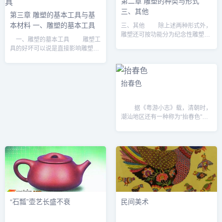
第二章 雕塑的种类与形式
三、其他
第三章 雕塑的基本工具与基
本材料 一、雕塑的墓本工具
三、其他 除上述两种形式外，
雕塑还可按功能分为纪念性雕塑、
一、雕塑的墓本工具 雕塑工
主题性雕塑、装饰性雕塑、功能性
具的好坏可以说是直接影响雕塑的
雕塑、陈列性雕塑五大类。 所
关键问题之一。雕塑家是通过手使
谓纪念性雕塑（见第19页图2—
用工具，与作品进行心灵的对话，
1），是以...
并产生碰撞，从而创作出优秀的作
抬春色
品。有许多雕...
据《粤游小志》载，清朝时，
潮汕地区还有一种称为“抬春色”的
活 动。在立春日的游行队伍中，必
有装饰过的台阁，上坐歌妓，由两
个人抬 着走。嘉应梅州地区还有
高...
“石瓢”壶艺长盛不衰
民间美术