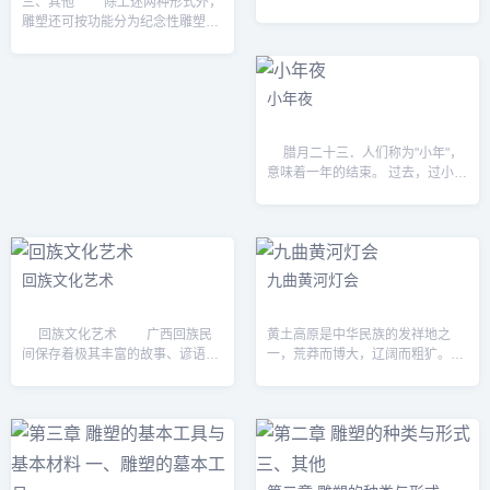
三、其他 除上述两种形式外，
一，一般在旧历正月十五左右闹“红
雕塑还可按功能分为纪念性雕塑、
火”时表演，也有在其它时序节令中
主题性雕塑、装饰性雕塑、功能性
表演。 小车舞，是用竹竿、彩
雕塑、陈列性雕塑五大类。 所
绸、...
谓纪念性雕塑（见第19页图2—
小年夜
1），是以...
腊月二十三．人们称为"小年"，
意味着一年的结束。 过去，过小年
是"官三民四道土和尚五"，就是说
凡是家有秀才以上的功名的都在腊
月二十三日过小年，黎民百姓是二
十四日，道士和尚...
回族文化艺术
九曲黄河灯会
回族文化艺术 广西回族民
黄土高原是中华民族的发祥地之
间保存着极其丰富的故事、谚语、
一，荒莽而博大，辽阔而粗犷。九
笑话等，民间文学以故事为主，其
曲黄河灯会就是诞生在高原厚土上
内容和风格独特，反映了他们特定
的富有特色的民俗之花。 正月十
的历史和生活，及独特的审美观、
五，是我国传统年节中最快乐的日
道德观、宗教信...
子，山西各地都要...