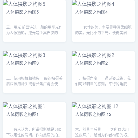
人体摄影之构图5
人体摄影之构图4
三、用光 前面讲过一般的用平光作
女性的美，主要是种温柔细腻
为人像摄影，逆光是个高档次的选
的美。光比小的平光，使得美眉的
择 逆光和侧逆光要注意对面部
面部起伏不大，兼之呈现出的面部
暗部进行补光。否则面部就会很
柔滑的线条，给人一种亲近温柔的
暗。可以用反光板和闪光灯。但是
可人感觉。 失败案例： 由于强光
用闪光灯...
照在鼻子上，使得人...
人体摄影之构图3
人体摄影之构图2
二、使用相机和镜头 一般的拍摄美
一、拍摄角度 通过姿式篇，我
眉应该用标头或者长焦广角会使人
们可以明显的感到，平行的角度是
物变形其实用标头如果离得太近也
常见角度。而仰拍，俯拍都不常
会产生变形 长焦镜头的优点是
见。仰拍，易使得人物的下巴变
使得实焦距变短，使得背景虚化，
宽。反过来说，也可以使人物面部
更加突出...
变得丰满。 而俯拍...
人体摄影之构图1
人体摄影之构图 12
有人认为，所谓摄影就是记录
六、前景与后景 之所以选用
下决定性的瞬间。作为美眉的拍
这张照片，是因为作者构思的巧