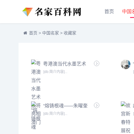
首页
中国
首页
>
中国名家
>
收藏家
粤港澳当代水墨艺术
展将亮相澳门
[db:简介内容]...
“熔铸根魂——朱曜奎
艺术展”在中国美术馆
[db:简介内容]...
举办