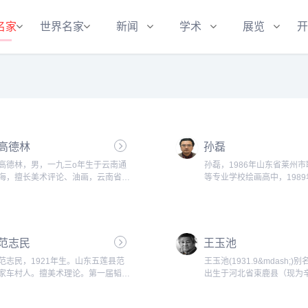
名家
世界名家
新闻
学术
展览
开
高德林
孙磊
高德林，男，一九三o年生于云南通
孙磊，1986年山东省莱州
海，擅长美术评论、油画，云南省文
等专业学校绘画高中，198
化局工作，1953年毕业于昆明师范
工艺美术学院装潢设计系装
学院艺术科美术专业，长期从事美术
计本科，1993年鲁东大学
组织工作；另一位高德林，河南省南
术设计教学，1999年中央
阳县人，1910年出生。曾读私塾三
民间美术研究生，2001年
范志民
年，后在本县赊旗镇学徒，1923年
王玉池
美术学院艺术设计教学、研
投入吴佩孚部队当兵，由普通士兵逐
理。......
范志民，1921年生。山东五莲县范
王玉池(1931.9&mdash;)
渐升至营长、团长等。......
家车村人。擅美术理论。第一届韬奋
出生于河北省束鹿县（现为
出版奖获得者。...
市）。1956年入中央工艺
学习，1961毕业后留校任教。