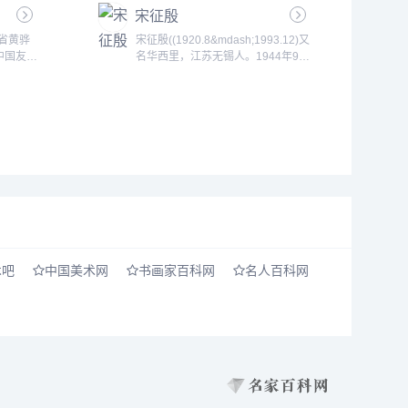
宋征殷
郑州市美术家协会副主席、《美术学
刊》杂志主编。......
北省黄骅
宋征殷((1920.8&mdash;1993.12)又
中国友联
名华西里，江苏无锡人。1944年9月
表大会教
毕业于日本东京日本大学艺术系，曾
任委员、
受日本艺术大师腾岛武二，梅原龙三
级顾
郎等东京著名评论家，油画家柳亮内
田岩等名师教导，获得日本大学学院
奖。历任上海美术专科学校、苏州美
术专科学校（沪校）教授、国立安徽
大学教授兼艺术科主任、南京师范大
学美术系教授。......
术吧
中国美术网
书画家百科网
名人百科网