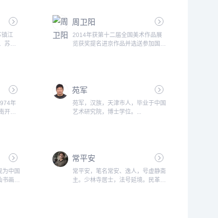
术理论研
教育部工业设计专业指导委员会委
术研究所
员，2008年北京奥运会火炬评委...
术委员会
周卫阳
授、中国
江苏镇江
2014年获第十二届全国美术作品展
专、苏州
览获奖提名进京作品并选送参加国际
o;。
巡展2014年获吉祥草原*丹青鹿城-
术学院华
-2014年全国中国画作品展优秀奖
1953
（最高奖）。...
美术》杂
972年
苑军
《连环画
974年
苑军，汉族，天津市人，毕业于中国
年任
于南开大
艺术研究院，博士学位。...
。中国林
师范曾教
中国画
艺术研究
。中国美
流协会理
常平安
青联副主
现为中国
常平安，笔名常安、逸人，号虚静斋
仙书画院
主。少林寺居士，法号延境。民革党
协会会
员。1960年生于河南新郑。1984年
毕业于山东大学中文系。现为中国美
术家协会会员、中国书法家协会会
员、河南省文艺评论家协会副主席、