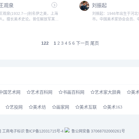
王观泉
员；兰州大学、西北大学等多家高校
刘振起
兼职教授；陕西省国画院专聘画家和
王观泉(1932.7—)别名伊之美，上海
刘振起：1946年出生于河
陕西省文史馆研究员等。......
人。擅长美术史论。曾任解放军某部
市。中国美术家协会会员、
文工团员、《北大荒》杂志编辑、中
画院名誉院长、全国人民代
国美术家协会黑龙江分会干部。黑龙
育科学文化卫生委员会副主
江省社会科学院文学研究所研究
中央国家机关美术家协会高
员。...
问。...
122
1
2
3
4
5
6
下一页
尾页
中国艺术网
艺术百科网
书画百科网
艺术家大辞典
美
艺投网
美术坊
画家网
美术互联
美术163
组
工商电子标识
鲁ICP备12031715号-4
鲁公网安备 37068702000261号