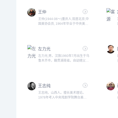
术学理论课程，教授、艺术系副主
任，武汉市美协副主席。主编《世界
王仲
美术鉴赏词典》、《外国美术史及作
品鉴赏》等词典与教材。发表《花鸟
王仲(1944-06～)重庆人,现居北京,中
画的&ldquo;图式&rdquo;说》等论文
国美协会员, 1964年毕业于中央美术
多篇。编撰摄制《绘画的世界》等
学院附中。中国美术家协会会员，中
美......
国版画家协会会员，中国社会主义文
艺学会理事。1979年组织《五月版
画会》，1986年组织《马克思主义
左力光
美学沙龙》。历任人民美术出版社编
辑，《版画》杂志编辑，中国文联出
左力光;男，汉族1960年7月出生于乌
版社美编室副主任，《文艺理论与批
鲁木齐市，籍贯湖南省。自幼随父亲
评》杂志编委，《中国青年艺术
熊新野习画，并拜现为澳大利亚皇家
家......
艺术院院士的杨鸣山先生为师。
1982年毕业于西安美术学院工艺系
装潢专业，获艺术学士学位。在中国
王志纯
包装进出口新疆公司、新疆对外经济
贸易广告公司从事设计及管理工作14
王志纯，山西人。擅长美术理论。
年，在新疆师范大学美术学院，从事
1978年考入中央戏剧学院舞台美术
设计教育及管理工作10年，现任北
系。1982在吉林艺术学院任教，
方......
1985年在中国艺术研究所中国美术
报社任执行编辑，1990年毕业于中
央戏剧学院舞台美术系获硕士学位，