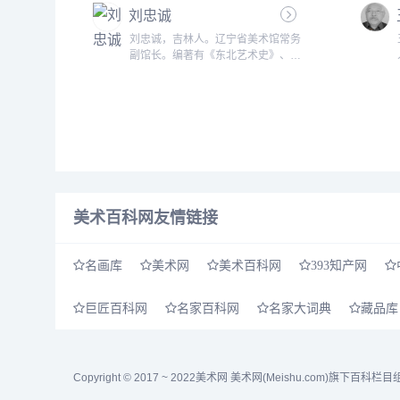
刘忠诚
1990年在《美术》杂志社工作，现
为北京画院编审、艺术委员会副主
刘忠诚，吉林人。辽宁省美术馆常务
任。......
副馆长。编著有《东北艺术史》、
《中国古今书画真伪图鉴》、《中国
古今书画真伪图典》。发表论文《漫
谈海派画家的艺术精神》、《书画作
伪与款题小议》、《戴进与达摩至慧
能六代祖师图卷》、《清代东北籍的
书画家》、《中国现代绘画的开拓者
&mdash;齐白石、黄宾虹、徐悲
鸿》。......
美术百科网友情链接
名画库
美术网
美术百科网
393知产网
巨匠百科网
名家百科网
名家大词典
藏品库
Copyright © 2017 ~ 2022
美术网
美术网(Meishu.com)旗下百科栏目