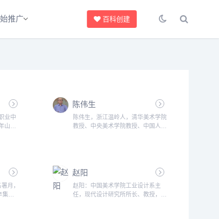
始推广
百科创建
陈伟生
市职业中
陈伟生，浙江温岭人，清华美术学院
9年山东
教授、中央美术学院教授、中国人民
潢艺术设
大学教授、北京（首都）师范大学研
美术系艺
究生导师、中国美术家协会会员画
美术学院
家、中国清大培训中心主讲教授、国
山东工艺
家制定《美术高考指南》光碟主讲
究与管
赵阳
人、擅长美术技法理论。......
别名署月，
赵阳：中国美术学院工业设计系主
辛集
任，现代设计研究所所长、教授，中
美术学院
国工业设计协会常务理事，中国美术
1962
家协会工业设计委员会副主任，国家