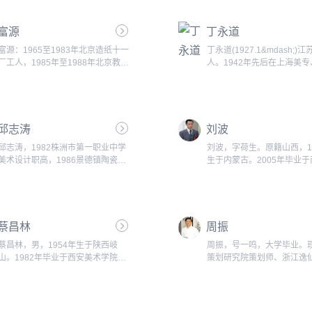
年调中国美术研究所从事美
究。现为中国艺术研究院美
富源
丁永道
研究员、中国书法家协会学
委员、中国书画函授大学教
富源：1965至1983年北京造纸十一
丁永道(1927.1&mdash;)
美术家协会会员。......
厂工人，1985年至1988年北京教育
人。1942年先后在上海美
学院体育艺术系专科毕业，1984至
美专学习&ldquo;西画&rdqu
1988年北京农建总公司工会属技协
1951年毕业于杭州中央美
组美术设计，1988年至今《美术》
东分院绘画系，并留院工作。
杂志社干部，从事出版、印刷、后勤
年到中国美术家协会参加《
邱志涛
等工作。...
刘波
志筹备工作，为杂志编辑。1
调人民美术出版社参加筹备
邱志涛，1982株洲市第一职业中学
刘波，字荷生。原籍山西，1
报》复刊及编辑工作。1978
美术设计职高，1986景德镇陶瓷学
生于内蒙古。2005年毕业
《美术》杂志副主编、编审
院美术系陶瓷美术设计本科，1990
学，获艺术史博士学位。导
业......
株洲市庆云宾馆美术策划、培训，
授。现供职中国艺术研究院
1993湖南工业大学包装设计艺术学
院。国家一级美术师，中国
院设计学教学及研究，2004南京林
院研究生院硕士研究生导师
蔡昌林
业大学家具与室内设计博士研读博
周振
术家协会会员，中国国际交
士。......
事，全国青联委员，文化部
蔡昌林，男，1954年生于陕西岐
周振，号一鸣，大学毕业。
席。......
山。1982年毕业于西安美术学院。
策划研究院策划师、浙江逸
现为陕西历史博物馆研究员。兼任陕
会员、浙江省邮电书法美术
西省包协副会长兼设计委员会主任；
员。...
联合国科教文组织陕西省艺术委员会
副主任；陕西省工艺美术大师评审委