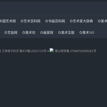
中国艺术网
艺术百科网
书画百科网
艺术家大辞典
美
艺投网
美术坊
画家网
美术互联
美术163
组
工商电子标识
鲁ICP备12031715号-4
鲁公网安备 37068702000261号