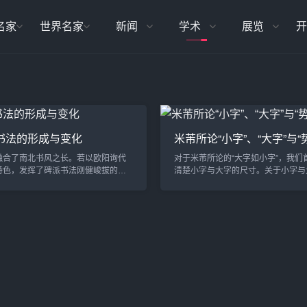
名家
世界名家
新闻
学术
展览
开
书法的形成与变化
米芾所论“小字”、“大字”与“
系
融合了南北书风之长。若以欧阳询代
对于米芾所论的“大字如小字”，我们
特色，发挥了碑派书法刚健峻拔的特
清楚小字与大字的尺寸。关于小字与
南则更多体现了南派书风的江东风
有具体的尺寸，只有在相互比较时才
若猛将，深入时或不利；虞若行人妙
别。对比在书法发展的历史中保留下..