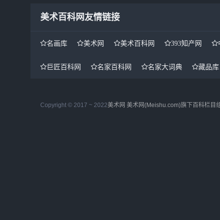
美术百科网友情链接
名画库
美术网
美术百科网
393知产网
巨匠百科网
名家百科网
名家大词典
藏品库
Copyright © 2017 ~ 2022
美术网
美术网(Meishu.com)旗下百科栏目