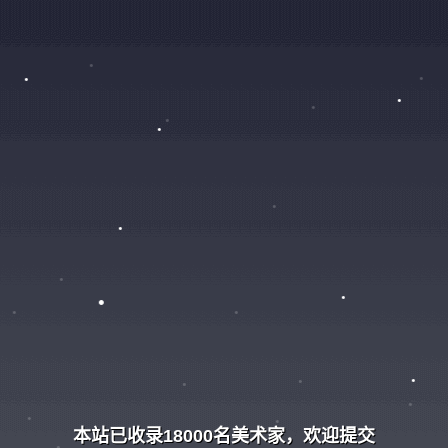
本站已收录18000名美术家，欢迎提交