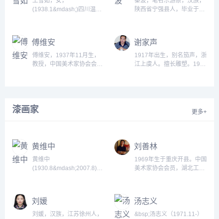
王雪如，女，
秦波，笔名乐游原，汉族，
展、2009国际双年展、纪念
(1938.1&mdash;)四川温江
陕西省宁强县人，毕业于中
建军八十周年全国美展，先
人。擅长雕塑，中国陶瓷美
央美术学院，博士学位。
后5次入选全军美展，多次
术大师，1955年毕业于四川
1986-1989郑州市铁路第六
在全军、全国、国际美展中
美院雕塑系，曾在轻工部陶
中学学习1989-1992郑州市
傅维安
谢家声
获得大奖。...
瓷研究所工作。广西工艺美
青少年宫美术学校美术
术研究所高级工艺师。城市
1993-1998西安美术学院雕
傅维安，1937年11月生，
1917年出生，别名笳声，浙
雕塑作品有《春游》、《防
塑本科。...
教授，中国美术家协会会
江上虞人。擅长雕塑。1947
城解放军纪念碑》、《仙女
员。浙江诸暨人。擅长雕
年毕业于国立北平艺专。历
献茶》、《小园丁》、《春
塑。1962年中国美术学院雕
任敦煌艺术研究所助理研究
到人间》。出版书籍有《景
塑系毕业，后留校任教。...
员，中央美术学院助教，后
德镇瓷雕艺术的新面
在天安门人民英雄纪念碑美
貌》。...
漆画家
工组工作。...
更多+
黄维中
刘善林
黄维中
1969年生于重庆开县。中国
(1930.8&mdash;2007.8)福
美术家协会会员，湖北工业
建尤溪人。原中国美术家协
职业技术学院艺术设计系副
会会员、中国漆画研究会副
教授，湖北十堰美术家协会
会长。擅长漆画、书籍装
秘书长。擅长漆画、中国
刘媛
汤志义
帧。曾任解放军某军文工团
画。本科毕业于四川美术学
团员，1956年考入中央工艺
院、硕士毕业于清华大学美
刘媛，汉族，江苏徐州人，
&bsp;汤志义（1971.11-）