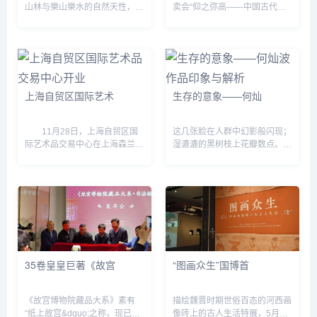
山林与樂山樂水的自然天性，其
卖会“仰之弥高——中国古代书
精神与表现皆迥異于西洋风景
画夜场&dquo;专场举槌开拍，
画。林木可谓为山水画中重要元
本场汇集徐扬、杨维祯、金廷
素之一，透过其各种造形姿态的
标、石涛等为代表的名家之作
呈现，以及水墨勾勒、皴擦点...
65件，经过4个...
上海自贸区国际艺术
生存的意象——何灿
11月28日，上海自贸区国
这几张脸在人群中幻影般闪现；
际艺术品交易中心在上海森兰国
湿漉漉的黑树枝上花瓣数点。
际大厦举办开业仪式暨开幕大
——庞德：《在地铁车站》 第
展，拉开上海自贸区艺术品交易
一次看到何灿波的水墨画，我的
服务功能的序幕。上海自贸区国
脑海里就立即闪现美国著名意象
际艺术品交易中心（SFIAE）
派诗人庞德...
由...
35卷皇皇巨著《故宫
“图画众生”国博首
《故宫博物院藏品大系》素有
描绘魏晋时期世俗百态的河西画
“纸上故宫&dquo;之称，现已出
像砖上的古人生活特展，5月21