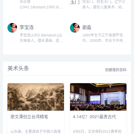
立敦煌艺术研究所助理研究
孙正琢
何玉门，别名大门，辽宁义
员，1982年任国家文物局研
(1942.1&mdash;1985.9)别
县人。擅长儿童美术、动
究员，中国敦煌、吐鲁番学
名孙显贵，山东黄县人。擅
画。中国美术片导演、编
会顾问。...
长雕塑。1964年毕业于哈尔
剧。生于黑龙江齐齐哈尔。
滨艺术学院雕塑系。历任哈
曾在齐齐哈尔市文艺工作
李宝连
谢淼
尔滨城建局园林处雕塑工作
团、民众教育馆工作。解放
室创作员、哈尔滨工艺美术
后在东北电影制厂美术片
李宝连(1952.8&mdash;)山
1980年生于辽宁省葫芦岛
研究所设计员、哈尔滨美术
组，1956年调入上海美术电
东掖县人。擅长漫画、连环
市。2000年，毕业于中央美
工作室创作员、东北烈士纪
影制片厂。处女作《夸口的
画。历任大连玻璃制品厂美
术学院附中；2004年，毕业
念馆助理研究员。作品有
青蛙》颇受好评。...
术设计，现任大连市住宅办
于中国人民解放军艺术学院
《开刃》、《雪》、《夏
公室工艺美术师。漫画《能
美术系国画专业，获文学学
日》等。...
屈能伸》，宣传画《戒烟
士。...
美术头条
吧，朋友》，连环画《小公
创建我的百科
鸡和小鸭子》、《穿皮鞋的
小公鸡》入选第六届全国美
展，漫画《求救》入选第七
届全国美展，《有感于精简
机构》入选中国漫画展。出
版有连环画《小花鹿的汽
车》...
廖文潭创立台湾精笔
4.14亿！2021最贵古代
山水画，主要源自于中国人隐逸
6月6日，北京保利2021春季拍