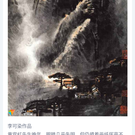
李可染
作品
黄宾虹
先生晚年，眼睛几乎失明，但仍摸着画纸挥毫不