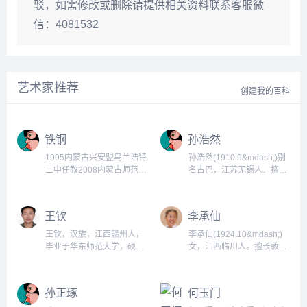
驳，如需修改或删除请提供相关资料联系客服微
信：4081532
艺术家推荐
创建我的百科
铁钢
孙浩然
1995内蒙古兴安盟乌兰浩特
孙浩然(1910.9&mdash;)别
二中任教2008内蒙古师范大
名古巴，江苏无锡人。擅长
学美术学院油画硕士研究生
舞台美术。早年毕业于清华
2011内蒙古兴安盟乌兰浩特
大学、美国本薛文尼亚大学
二中任教2014中央民族大学
研究院。1952年后历任中央
王钦
李承仙
美术学院第三届西部少数民
戏剧学院华东分院舞台美术
族青年美术家高级研修
系主任、教授，上海戏剧学
王钦，汉族，江西赣州人，
李承仙(1924.10&mdash;)
班。...
院副院长、教授。舞美设计
毕业于华东师范大学，硕士
女，江西临川人。擅长敦煌
有《无事生非》、《关汉
学位。&bsp;...
艺术研究、油画、中国画。
卿》、《星星之火》等。...
1946年毕业于国立艺术专科
学校西画系，任四川省立艺
孙正琢
何玉门
术专科学校助教。1947年国