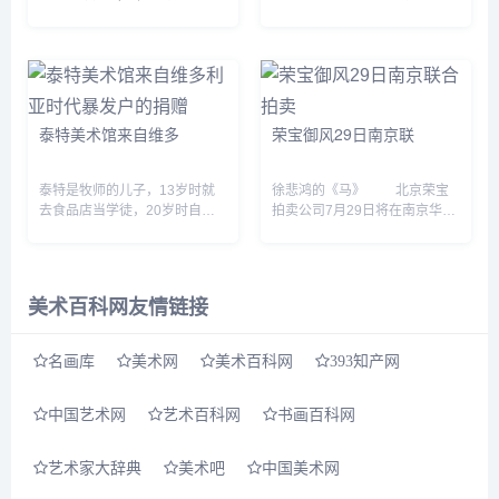
版绘画编、书法编、雕塑编、玉
日在国家博物馆北9展区与观众
器编、善本特藏编等100余卷。
见面。 画像砖是模印或刻画的
《故宫博物院藏品大系&middot;
有画像或花纹的石砖，古代工匠
书法编》(以下简...
们在塑造这些画像砖时，...
泰特美术馆来自维多
荣宝御风29日南京联
泰特是牧师的儿子，13岁时就
徐悲鸿的《马》 北京荣宝
去食品店当学徒，20岁时自己
拍卖公司7月29日将在南京华东
开店。他善于经营，几番收购合
饭店与江苏御风拍卖公司举行联
并，很快成为百万富翁。这使他
合拍卖活动，这是继去年荣宝在
变得野心勃勃，希望能在其他领
南京举办首场书画拍卖会之后举
域获得话语权，他通过大量收购
办的第二场拍卖会。齐...
美术百科网友情链接
来自...
名画库
美术网
美术百科网
393知产网
中国艺术网
艺术百科网
书画百科网
艺术家大辞典
美术吧
中国美术网