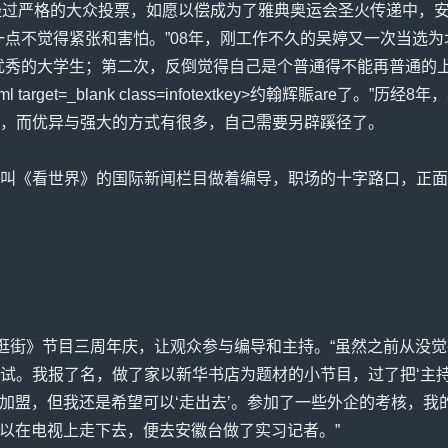
过严格的大众投票，如愿以偿成为了雅典奥运会圣火传递中，安
一点不觉得紧张和害怕。”08年，刚工作不久的吴婷又一次当选
秀的大学生；第二次，反倒觉得自己是个普通得不能再普通的上班
/1/1972.html target=_blank class=infotextkey>约翰
，而优异与强大的方式有很多，自己需要另辟蹊径了。
《看世界》的国际新闻栏目做着编导，职场的十字路口，正面
街》节目三周年庆，让观众参与编导和主持。“虽然之前从没觉
试。我报了名，做了家以新华书店为题材的小节目，过了把‘主持
我加盟，但我还是希望可以‘走出去’。参加了一些外企的考核，
我可以在电视上走下去，便去安徽台做了实习记者。”