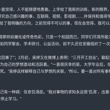
直觉得，人不能随便地勇敢。上学给了我新的训练，新的眼界，
研究自己感兴趣的事，互联网、视频、影视剧……并保持和值得
并给了我明确的
方向
，之前觉得不可以的事，现在会觉得，我可以
得那样妖魔化或传奇色彩，只是一个校园而已，同学们尽其所能
如同学聚会、学术研讨、公益活动，前不久还在安徽组织了一次“
事了”；2月初，吴婷又在微博上表明：“三月开工创业”。聊
为自己的梦想激动和活跃着。“一直很庆幸的是，大学毕业后，
死。”吴婷这样解释自己与梦想的关联，“所以，要一直对所有
一种病：信息饥渴症。“我对事物的求知永远很‘饥渴’，出差
没停止学习。”