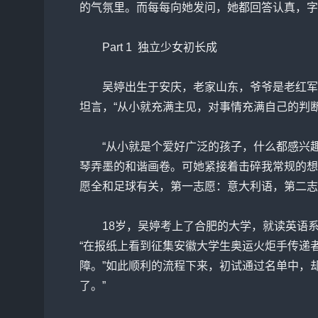
的气氛里。而每每向她发问，她都回答认真，字
Part 1 独立少女初长成
吴婷出生于安庆，老家山东，爷爷是老红军，
坦言，“从小就充满主见，对事情充满自己的判
“从小就是个爱好广泛的孩子，什么都感兴趣
琴弄墨的和谐画卷。可她紧接着击碎我常规的想
愿全和足球有关，第一志愿：意大利语，第二志
18岁，吴婷考上了合肥的大学，就读英语系。
“在报纸上看到征集安徽大学生奥运火炬手传递
障。”如此顺利的流程下来，初试通过名单中，
了。”