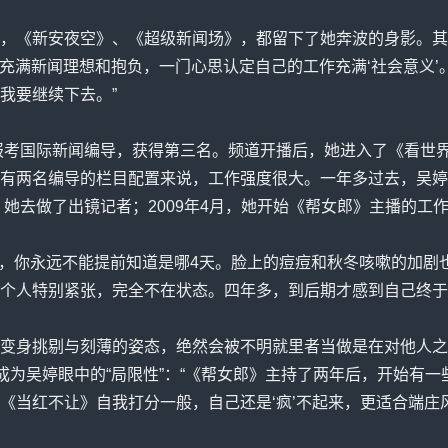
《新安夜空》、《超级新闻场》，都留下了她奔波的身影。其
时充满新闻理想和抱负，一门心思认定自己的工作充满‘社会意义
我要继续下去。”
考国际新闻编导，获得第三名。频道开播后，她进入了《看世界
有两名编导的栏目配置来说，工作强度很大。一年多过去，吴婷
，她去做了出镜记者；2009年4月，她开始《帮女郎》主播的工
，你永远不能提前知道是哪4天。脸上的痘痘和秋冬咳嗽的加剧
个人特别紧张，完全不在状态。四年多，到后期才感到自己终于
身挑剔与刻薄的姿态，绝然会被不明就里者当做是在对他人之
成为吴婷眼中的“局限性”：“《帮女郎》主持了两年后，开始有
《当红不让》自我打分一般，自己还是‘疯’不起来，更适合端庄