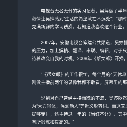
电视台无名无分的实习记者，吴婷做了半年，
激情让吴婷感到“生活的希望就在不远处”：“那
充满新鲜的学习诱惑，我知道我喜欢这个行业，
2007年，安徽电视台筹建公共频道，吴婷报
的压力，加上撰稿、翻译、串联、编辑，对于只
待着改变自我的时机。2008年《帮女郎》开播
“《帮女郎》的工作很忙，每个月的4天休息
刚做主播前两年的录像我都不敢看，屏幕里的那
说到对自己曾经主持面貌的不满，吴婷陡然变
为“大方得体，温润动人”等近义形容词。而这又
提哪壶》，还主持过一年的《当红不让》，其中
有所锻炼和提高的。”