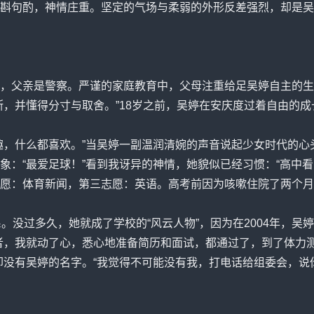
斟句酌，神情
庄重
。坚定的气场与柔弱的外形反差强烈，却是吴
父亲是警察。严谨的家庭教育中，父母注重给足吴婷自主的生活
断，并懂得分寸与取舍。”18岁之前，吴婷在安庆度过着自由的成
，什么都喜欢。”当吴婷一副温润清婉的声音说起少女时代的心
象：“最爱足球！”看到我讶异的神情，她貌似已经习惯：“高中
愿：体育新闻，第三志愿：英语。高考前因为咳嗽住院了两个月
没过多久，她就成了学校的“风云人物”，因为在2004年，吴
者，我就动了心，悉心地准备简历和面试，都通过了，到了体力
却没有吴婷的名字。“我觉得不可能没有我，打电话给组委会，