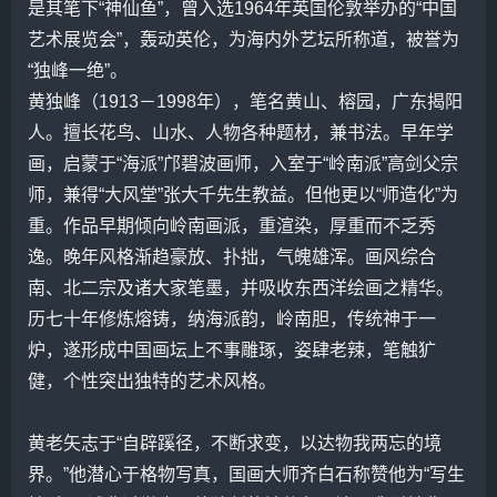
是其笔下“神仙鱼”，曾入选1964年英国伦敦举办的“中国
艺术展览会”，轰动英伦，为海内外艺坛所称道，被誉为
“独峰一绝”。
黄独峰
（1913－1998年），笔名
黄山
、榕园，广东揭阳
人。擅长花鸟、山水、人物各种题材，兼书法。早年学
画，启蒙于“海派”邝碧波画师，入室于“岭南派”
高剑父
宗
师，兼得“大风堂”
张大千
先生教益。但他更以“师造化”为
重。作品早期倾向岭南画派，重渲染，厚重而不乏秀
逸。晚年风格渐趋豪放、扑拙，气魄雄浑。画风综合
南、北二宗及诸大家笔墨，并吸收东西洋绘画之精华。
历七十年修炼熔铸，纳海派韵，岭南胆，传统神于一
炉，遂形成中国画坛上不事雕琢，姿肆老辣，笔触犷
健，个性突出独特的艺术风格。
黄老矢志于“自辟蹊径，不断求变，以达物我两忘的境
界。”他潜心于格物写真，国画大师
齐白石
称赞他为“写生