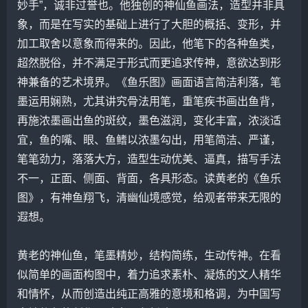
妙手”，诚非过誉也。他独创的神仙鱼画法，造型并非具
象，而是在写实的基础上进行了大胆的概括、变形，并
加工取舍以意象而得来的。因此，他笔下的各种鱼类，
超然脱俗，并不满足于形式而更追求传神，意欲达到形
神兼备的艺术境界。《鱼乐图》画面语言简洁利落，笔
墨运用娴熟，尤其讲究骨法用笔，重笔疾书画出鱼背，
再施浓墨画出鱼的斑纹，墨色滋润，变化丰富，浓淡适
宜，鱼的嘴、眼、鱼鳍以浓墨勾出，用笔简洁、严谨，
笔笔劲力，落落大方，造型生动优美、逼真，描写手法
不一，正面、侧面、背面，各具形态。读黄老的《鱼乐
图》，有神鱼翔飞，清幽仙境感觉，给观者带来无限的
遐想。
黄老的神仙鱼，笔墨精妙，结构简练，生动传神。在看
似简单的画面构图中，着力追求素朴、凝炼的文人精华
和情怀，从而创造出纯正高雅的意境和格调，为中国写