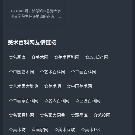
1937年5月，徐悲鸿应香港大学
中文学院主任许地山的邀请，赴
香港开办画展。画展结束后，许
地山问徐悲鸿：“想不想淘一些
中国古代字画?&dquo;徐悲鸿来
了兴趣，问道：“想啊...
美术百科网友情链接
名画库
美术网
美术百科网
393知产网
中国艺术网
艺术百科网
书画百科网
艺术家大辞典
美术吧
中国美术网
书画家百科网
名人百科网
巨匠百科网
名家百科网
名家大词典
藏品库
艺投网
美术坊
画家网
美术互联
美术163