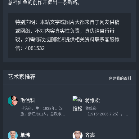
意神仙鱼的创作开辟出一条新路。
特别声明：
本站文字或图片大都来自于网友供稿
或网络，不对内容真实性负责，真伪请自行辩
驳，如需修改或删除请提供相关资料联系客服微
信：4081532
艺术家推荐
创建我的百科
毛信科
蒋维松
毛信科，生于1938年。汉
蒋维崧
族，浙江舟山人，总政歌舞
（1915~2006.7.25），字
团一级舞美设计。1963年毕
峻斋，当代著名文字语言学
业于上海戏剧学院舞台美术
家、书法篆刻家。...
系，1980年上海戏剧学院设
单炜
齐鑫
计进修班结业。中国戏剧家