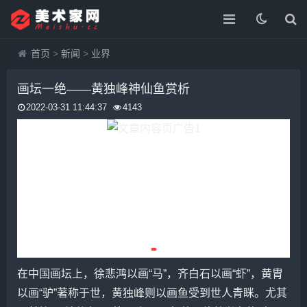
首页
>
新闻
>
业界
画坛一绝――黄独峰神仙鱼赏析
2022-03-31 11:44:37
4143
在中国画坛上，
徐悲鸿
以画“马”，
齐白石
以画“虾”，
黄胄
以画“驴”著称于世，
黄独峰
则以画鱼受到世人青眯。尤其