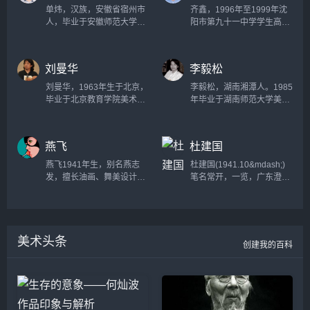
协会会员、中国美术家协会
单炜，汉族，安徽省宿州市
齐鑫，1996年至1999年沈
会员、中国舞台美术学会顾
人，毕业于安徽师范大学，
阳市第九十一中学学生高中
问、解放军艺术学院客座教
美术专业，学士学位。...
学历，1999年至2003年鲁
授、全军高级职称舞美专业
迅美术学院学生本科学历，
评委。...
2004年至2007年吉林艺术
刘曼华
李毅松
学院动画学院教师，2007年
至2010年鲁迅美术学院学生
刘曼华，1963年生于北京，
李毅松，湖南湘潭人。1985
研究生学历。...
毕业于北京教育学院美术
年毕业于湖南师范大学美术
系。中国美术家协会会员；
系油画专业，获学士学
中国美术家协会漫画艺委会
位。????现任湖南科技大学
委员；中国新闻漫画研究会
艺术学院院长，教授，硕士
燕飞
杜建国
副会长；现任中国少年儿童
生导师，中国美术家协会会
新闻出版总社主任编辑。长
员，湘潭市美术家协会副主
燕飞1941年生，别名燕志
杜建国(1941.10&mdash;)
期从事漫画、版式设计、插
席，红荷书画院院长。...
发，擅长油画、舞美设计。
笔名常开，一览，广东澄海
图、连环画创作，出版专著
祖籍河南济源，生于陕西兴
人。擅长漫画、儿童美术。
有《小哥们儿》漫画集和
平。1962年毕业于西安美术
自学绘画。1958年开始发表
《漫画--哲学谈》一书，此
学院附中，1973年毕业于中
漫画作品。曾任美术教师、
外还从事油画、版画、彩
央戏剧学院舞台美术系美术
美术编辑。主要作品《小兔
墨、剪纸、等艺术形式的创
美术头条
设计专业，后供职于兰州军
非非》、《象哥哥》、《小
创建我的百科
作。...
区战斗话剧团，现任话剧团
熊和小小熊》等多种连环漫
舞台美术队教导员和美术设
画，均拍摄成系列动画片。
计，二级美术师。...
《小灵通漫游未来》(和毛用
坤合作)获第二届全国连环画
评奖二等奖，《没牙齿的大