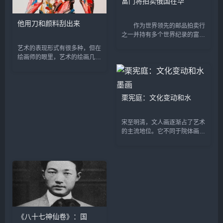
富门将拍卖俄国在华
他用刀和颜料刮出来
作为世界领先的邮品拍卖行
之一并持有多个世界纪录的富门
(David Feldma)拍卖公司将于4
艺术的表现形式有很多种，但在
月18日至20日举办日内瓦邮品
绘画师的眼里，艺术的绘画几乎
系列春拍。春拍共包含《比利时
都是用画笔和颜料组成的。吴冠
经典》、《俄罗斯邮...
中曾说过，单一的线条与颜色如
果脱离了画面感，那就不能称为
艺术的绘画。 但在国外，玩...
栗宪庭：文化变动和水
宋至明清，文人画逐渐占了艺术
的主流地位。它不同于院体画的
创作主体和艺术观念，是宋代文
人即官僚，不屑与宫廷画家及其
摹写物象和政教艺术观念为伍，
追求逸笔草草和独抒性灵的...
《八十七神仙卷》：国