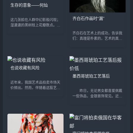
老虎》获第一届全国幼...
生存的意象——何灿
齐白石作画时“漏”
这几张脸在人群中幻影般闪现；
湿漉漉的黑树枝上花瓣数点。
——庞德：《在地铁车站》 第
齐白石在艺术上的成功，告诉我
一次看到何灿波的水墨画，我的
们：真理是朴素的，艺术的真谛
脑海里就立即闪现美国著名意象
是平凡而简朴的。他有根植于人
派诗人庞德...
民、根植于健康人性基础上执著
的审美理想和信念，有不断遵循
艺术规律实践的坚强意志。&...
也说收藏有风险
墨西哥琥珀工艺落后
近年来，我国艺术品拍卖市场天
价频出。然而，伴随着这股艺术
昨日，无论男女都喜爱佩戴
品收藏热潮的，却是层出不穷的
一些饰品，金银首饰常见。近几
“假古董、假文物”丑闻，文物等
年来，喜爱琥珀的人越来越多，
艺术品鉴定市场正在遭遇一波严
大家喜爱琥珀不仅仅是因为琥珀
重的信任危机。“金...
漂亮，更多的是喜爱这个亿万年
精华的琥珀给人身心带来的...