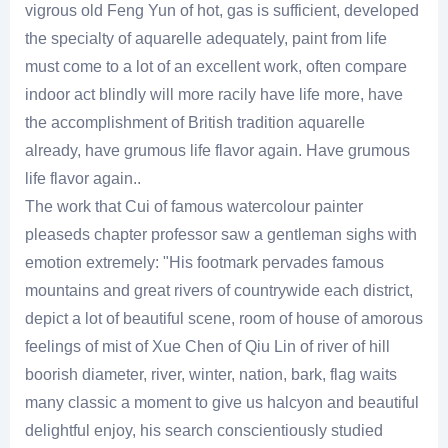
vigrous old Feng Yun of hot, gas is sufficient, developed
the specialty of aquarelle adequately, paint from life
must come to a lot of an excellent work, often compare
indoor act blindly will more racily have life more, have
the accomplishment of British tradition aquarelle
already, have grumous life flavor again. Have grumous
life flavor again..
The work that Cui of famous watercolour painter
pleaseds chapter professor saw a gentleman sighs with
emotion extremely: "His footmark pervades famous
mountains and great rivers of countrywide each district,
depict a lot of beautiful scene, room of house of amorous
feelings of mist of Xue Chen of Qiu Lin of river of hill
boorish diameter, river, winter, nation, bark, flag waits
many classic a moment to give us halcyon and beautiful
delightful enjoy, his search conscientiously studied