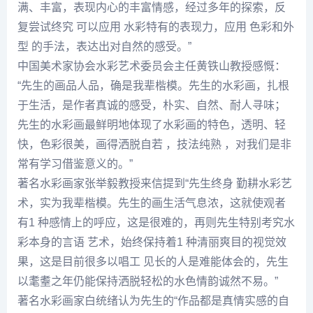
满、丰富，表现内心的丰富情感，经过多年的探索，反
复尝试终究 可以应用 水彩特有的表现力，应用 色彩和外
型 的手法，表达出对自然的感受。”
中国美术家协会水彩艺术委员会主任
黄铁山
教授感慨：
“先生的画品人品，确是我辈楷模。先生的水彩画，扎根
于生活，是作者真诚的感受，朴实、自然、耐人寻味；
先生的水彩画最鲜明地体现了水彩画的特色，透明、轻
快，色彩很美，画得洒脱自若 ，技法纯熟 ，对我们是非
常有学习借鉴意义的。”
著名水彩画家
张举毅
教授来信提到“先生终身 勤耕水彩艺
术，实为我辈楷模。先生的画生活气息浓，这就使观者
有1 种感情上的呼应，这是很难的，再则先生特别考究水
彩本身的言语 艺术，始终保持着1 种清丽爽目的视觉效
果，这是目前很多以唱工 见长的人是难能体会的，先生
以耄耋之年仍能保持洒脱轻松的水色情韵诚然不易。”
著名水彩画家
白统绪
认为先生的“作品都是真情实感的自