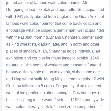
joined atelier of famous watercolour painter Mr
Hengping to learn sketch and aquarelle. Got acquainted
with 1941 study abroad from England the Guan Anzhi of
famous watercolour painter that come back, coach and
encourage what be closed a gentleman; Get acquainted
with the Li Jian morning, Zhang Chongren, painter such
as king wheat stalk again later, and in north and other
places of smooth, Xi'an, Shanghai holds individual art
exhibition and couplet for many times to exhibit. 1949
aquarelle " the home of workers and peasants " attend
beauty of first whole nation to exhibit, of the same age
and king wheat stalk, Meng Muyi attends together 2 wild
Guizhou falls south 5 corps. Frequency of an excellent
work of the gentleman after coming to Guizhou goes out,
be like " spring to the world " selected 1954 countrywide
watercolour literary sketch; " forest zone compartment "