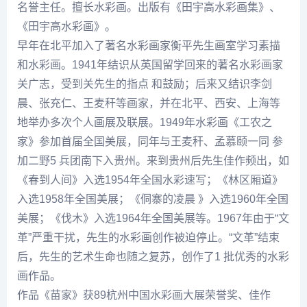
名誉主任。擅长水彩画。出版有《
田宇高
水彩画集》、
《
田宇高
水彩画》。
早年在北平加入了著名水彩画家衡平先生画室学习素描
和水彩画。1941年结识从英国留学回来的著名水彩画家
关广志
，受到关先生的指点 和鼓励；后来又结识
李剑
晨、
张充仁
、王麦秆等画家，并在北平、西安、上海等
地举办多次个人画展及联展。1949年水彩画《工农之
家》参加首届全国美展，同年与王麦秆、
孟慕颐
一同 参
加二野5 兵团南下入贵州。来到贵州后先生佳作频出，如
《春到人间》入选1954年全国水彩速写；《林区厢道》
入选1958年全国美展；《侗寨的凌晨 》入选1960年全国
美展；《伐木》入选1964年全国美展等。1967年由于“文
革”严重干扰，先生的水彩画创作被迫停止。“文革”结束
后，先生的艺术生命也随之复苏，创作了1 批优秀的水彩
画作品。
作品《苗家》获89杭州中国水彩画大展荣誉奖、佳作