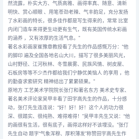
然流露，朴实大方、气质高雅、画得率真、随意、清新
明快、赏心顺眼 、用笔苍劲老辣、气丰韵足，充分发扬
了水彩画的特长，很多佳作都是写生得来的，常常 比室
内闭门造车来得更生动更有生气，既有英国传统水彩画
的涵养 ，又有浓厚的生活气息。”
著名水彩画家
崔豫章
教授看了先生的作品感慨万分：“他
的脚印 遍及全国各地名山大川，描写了很多美丽风光，
山村野径、江河秋林、冬雪晨雾、民族风情、树皮屋、
石板房等等不少杰作都给我们宁静优美恼人 的享用 ，他
的勤奋求索研究 精神结出了累累硕果。”
原地方 工艺美术学院院长
张仃
和著名东方 美术史专家、
著名美术评论家吴甲丰看了田宇高先生的作品，十分感
动，
张仃
先生连连说：“好！好！好！这个人的功力很
深、很踏实、很纯熟、难得难得！”吴甲丰先生又说：“他
的画很有生活，很有底子，画得这样好不该埋没。”
张仃
先生自动 题字“气象浑穆、厚积薄发”称赞田宇高先生作