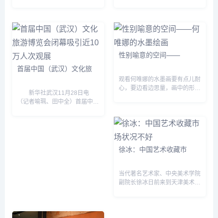
作家冯一束“新时代友好&dquo;
完成了30余件雕塑作品，举办2
主题画展于11月19日在北京俄
场个人作品展，并邀请前美国总
罗斯文化中心开幕。本次展览由
统卡特及其夫人的中国女艺术
俄罗斯国际人文合作署...
家，她的一件用陶制作的纸盒子
上...
性别喻意的空间——
首届中国（武汉）文化旅
观看何唯娜的水墨画要有点儿耐
心，要边看边思量，画中的形象
新华社武汉11月28日电
会慢慢凸现。画面会展开一些故
（记者喻珮、田中全）首届中国
事，我们会感受到讲故事人的心
（...
绪，那种心绪随着画中物相，浸
染我们的心灵，直到进入浓密
化...
徐冰：中国艺术收藏市
当代著名艺术家、中央美术学院
副院长徐冰日前来到天津美术学
院做客“天美讲坛&dquo;，很多
师生慕名而来。讲座之前，徐冰
接受了记者的采访。 采访期
间，徐冰从艺术的角...