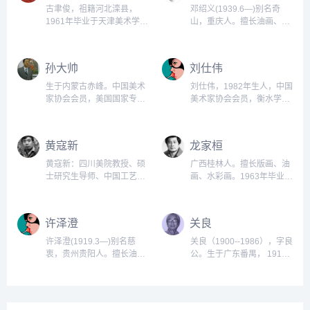
古聿俊，祖籍河北滦县，
邓绍义(1939.6—)别名奇
1961年毕业于天津美术学
山，重庆人。擅长油画、水
院，并留校任教。现任职天
彩、水墨。1964年毕业于四
津师范大学美术设计学院教
川美术学院油画系。现任重
授、硕士生导师。从事美术
庆歌剧院高级美术师、重庆
孙大帅
刘仕伟
教育达半个世纪，至今仍在
油画研究会会长。中国美术
教育第一线。...
家协会会员、重庆市美术家
生于内蒙古赤峰。中国美术
刘仕伟，1982年生人，中国
协会会员，曾任中国舞美学
家协会会员，美国国家专业
美术家协会会员，衡水学院
会理事。...
美术家协会会员，美国全国
美术学院教师，2013年硕士
艺术家联盟会员，美国国家
研究生毕业于河北师范大学
水彩画协会会员。????6岁
美术与设计学院山水画专业
黄寇新
龙家桓
随父学画。9岁参加全国少
导师白云乡先生作品多次参
年儿童画展入选并获奖。16
加全国美术作品展并有获
黄寇新：四川美院教授、硕
广西桂林人。擅长版画、油
岁创作宣传画入选全国美
奖。...
士研究生导师、中国工艺美
画、水彩画。1963年毕业于
展。...
术学会会员、四川省美术家
广西艺术学院美术系版画专
协会会员、重庆市美术家协
业。后在广西省文联广西民
会会员。擅长水粉画、油
间美术采风队，广西博物
许泽澄
关良
画、装饰画。...
馆，广西美术展览办公室工
作。1979年后任广西艺术学
许泽澄(1919.3—)别名慈
关良（1900--1986），字良
院讲师。副系主任、教
衷，贵州贵阳人。擅长油
公。生于广东番禺， 1917
授。...
画、水彩画。1945年毕业于
年赴日本学习油画，1923年
重庆国立艺专西画系。任教
回国，任上海美术专科学校
于贵阳中学。历任《贵州画
教授，参加过北伐战争，任
报》社编辑、副主编，省群
政治部艺术股长，30～40年