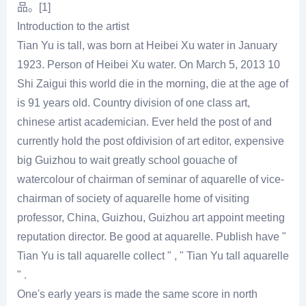
品。[1]
Introduction to the artist
Tian Yu is tall, was born at Heibei Xu water in January
1923. Person of Heibei Xu water. On March 5, 2013 10
Shi Zaigui this world die in the morning, die at the age of
is 91 years old. Country division of one class art,
chinese artist academician. Ever held the post of and
currently hold the post ofdivision of art editor, expensive
big Guizhou to wait greatly school gouache of
watercolour of chairman of seminar of aquarelle of vice-
chairman of society of aquarelle home of visiting
professor, China, Guizhou, Guizhou art appoint meeting
reputation director. Be good at aquarelle. Publish have "
Tian Yu is tall aquarelle collect " , " Tian Yu tall aquarelle
" .
One's early years is made the same score in north