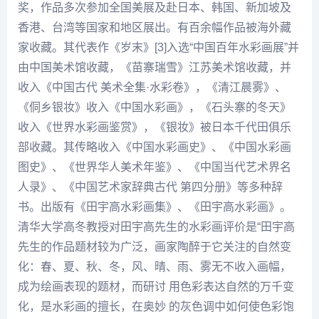
奖，作品多次参加全国美展及赴日本、韩国、新加坡及
香港、台湾等国家和地区展出。有百余幅作品被海外藏
家收藏。其代表作《岁末》[3]入选“中国百年水彩画展”并
由中国美术馆收藏，《苗寨瑞雪》江苏美术馆收藏，并
收入《中国古代 美术全集·水彩卷》，《清江晨雾》、
《侗乡银妆》收入《中国水彩画》，《石头寨的冬天》
收入《世界水彩画鉴赏》，《银妆》被日本千代田俱乐
部收藏。其传略收入《中国水彩画史》、《中国水彩画
图史》、《世界华人美术年鉴》、《中国当代艺术界名
人录》、《中国艺术家辞典古代 第四分册》等多种辞
书。出版有《
田宇高
水彩画集》、《田宇高水彩画》。
清华大学
高冬
教授对田宇高先生的水彩画评价是“田宇高
先生的作品题材较为广泛，画家陶醉于它关注的自然变
化：春、夏、秋、冬，风、晴、雨、雾无不收入画幅，
成为绘画表现的题材，而研讨 用色彩表达自然的万千变
化，是水彩画的擅长，在奥妙 的灰色调中如何使色彩饱