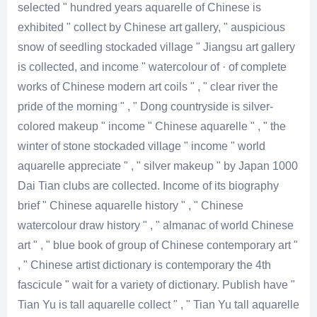
selected " hundred years aquarelle of Chinese is
exhibited " collect by Chinese art gallery, " auspicious
snow of seedling stockaded village " Jiangsu art gallery
is collected, and income " watercolour of · of complete
works of Chinese modern art coils " , " clear river the
pride of the morning " , " Dong countryside is silver-
colored makeup " income " Chinese aquarelle " , " the
winter of stone stockaded village " income " world
aquarelle appreciate " , " silver makeup " by Japan 1000
Dai Tian clubs are collected. Income of its biography
brief " Chinese aquarelle history " , " Chinese
watercolour draw history " , " almanac of world Chinese
art " , " blue book of group of Chinese contemporary art "
, " Chinese artist dictionary is contemporary the 4th
fascicule " wait for a variety of dictionary. Publish have "
Tian Yu is tall aquarelle collect " , " Tian Yu tall aquarelle