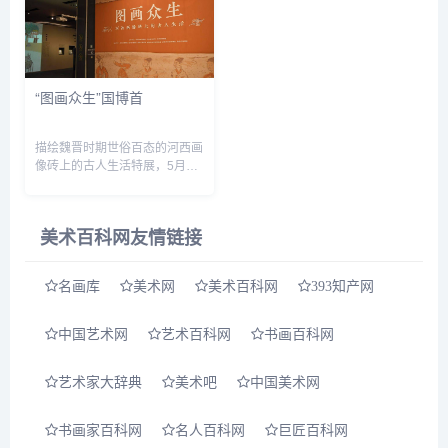
“图画众生”国博首
描绘魏晋时期世俗百态的河西画
像砖上的古人生活特展，5月21
日在国家博物馆北9展区与观众
见面。 画像砖是模印或刻画的
有画像或花纹的石砖，古代工匠
美术百科网友情链接
们在塑造这些画像砖时，...
名画库
美术网
美术百科网
393知产网
中国艺术网
艺术百科网
书画百科网
艺术家大辞典
美术吧
中国美术网
书画家百科网
名人百科网
巨匠百科网