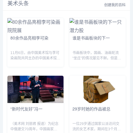
美术头条
众艺术馆副馆长，省花灯剧
代辗转于广州、上海、重庆
创建我的百科
团团长，贵州省展览馆副馆
等地的艺术院校任教，并于
长。...
名山大川旅行写生，长于中
国画、油画。曾任浙江美术
学院教授、上海中国画院画
师。著《关良艺事随谈》、
《关良回忆录》。出版《关
80余作品亮相李可染
谁是书画板块的下一
良京戏人物水...
11月6日，由中国美术馆与李可
书画板块中，国画、油画轮流
染画院共同主办的中国美术馆学
“坐庄”的情况屡见不鲜。但是随
术邀请系列展:“河山有君--李可
着相关作品价格的越来越高，投
染画院院展&dquo;在中国美术
资者都希望看到一个具有潜力的
馆开展。 此次展览是继“河山有
画种。在今年5月1日佳士得的
君--李可...
拍卖会上，一幅来自美...
“新时代友好”冯一
29岁时她的作品被总
（美术网 刘丽君 报道）为纪念
一位29岁通过国家公派访问交
中俄建交70周年，中国画家、
流的女艺术家，期间在3个月内