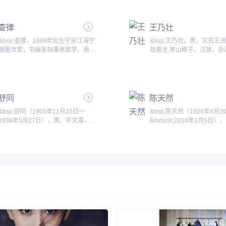
查律
王乃壮
&bsp;查律，1969年出生于浙江海宁
&bsp;王乃壮，男，又名王
翰墨世家，书画篆刻秉承家学。南京
敛斋主,寒山稚子。汉族，浙
艺术学院书法(篆刻)硕士，中国美术
人，1929年2月生。祖父王
学院美术学博士，北京大学美学博士
州西泠印社创始人之一。19
后。中国书法家协会会员。现任教于
品首次在香港展出。并有作
北京师范大学书法系。...
术》《中国美术》《中国画
舒同
陈天然
上发表。北京荣宝斋出版了
花鸟》画辑。...
&bsp;舒同（1905年11月25日～
&bsp;陈天然（1926年4月2
1998年5月27日），男，字文藻，又
&mdash;2018年1月5日），
名宜禄。东乡人（今江西抚州市东乡
4月20日生于河南省巩县（
区）。书法大师。原中共山东省委第
市）河洛镇柏沟岭。当代中
一书记，陕西省委书记，中国人民解
家，版画家，诗人。曾任河
放军军事科学院副院长，中国书法家
家协会副主席，河南省美术
协会第一任主席，中共中央顾问委员
主席和名誉主席，河南省书
会委员。 舒同1905年12月14日（农
长，中国美术家协会、版画
历11月25日）出生在东乡县孝冈镇
书法家协会常务理事，第六
（今江西抚州市东乡区孝岗镇），
国人民代表大会代表，199
1998年5月27日在北京病逝。...
身享受国务院特殊津贴。...