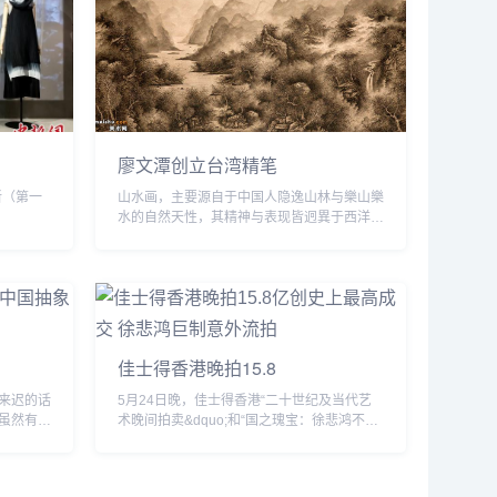
廖文潭创立台湾精笔
（第一
山水画，主要源自于中国人隐逸山林与樂山樂
水的自然天性，其精神与表现皆迥異于西洋风
景画。林木可谓为山水画中重要元素之一，透
过其各种造形姿态的呈现，以及水墨勾勒、皴
擦点...
佳士得香港晚拍15.8
来迟的话
5月24日晚，佳士得香港“二十世纪及当代艺
虽然有部
术晚间拍卖&dquo;和“国之瑰宝：徐悲鸿不朽
些理论和
杰作&dquo;相继举槌。两个专场共75件作品
，但中国
上拍，72件易手，3件过亿，成交率96%，共
斩...