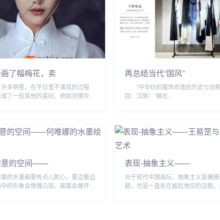
予画了幅梅花，卖
再总结当代“国风”
有许多明星，在平日里不演戏的过程
“中华纺织服饰非遗的历史与创新
养成了一些其他的喜好。例如刘德华我
回：汉族）”展在...
道，华仔的书法是练过的，能写得一手
而娘娘孙俪也是一样，也有着不错的书
..
喻意的空间——
表现-抽象主义——
唯娜的水墨画要有点儿耐心，要边看边
对于现代中国画坛，抽象主义是姗姗
画中的形象会慢慢凸现。画面会展开一
题，也是一直处在尴尬地位的话题。
，我们会感受到讲故事人的心绪，那种
分艺术家从事抽象艺术实践，也有一
着画中物相，浸染我们的心灵，直到进
批评涉及抽象艺术原理及其表现特征
..
抽象...