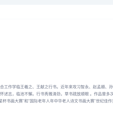
合工作学临
王羲之
、
王献之
行书。近年来攻习智永、赵孟頫、
孙
怀述志，临池不懈。行书秀雅清劲，草书疏放顺眼 。作品曾多次
寿星杯书画大赛"和"国际老年人年中华老人诗文书画大赛"世纪佳作