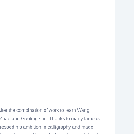
After the combination of work to learn Wang
gfu Zhao and Guoting sun. Thanks to many famous
pressed his ambition in calligraphy and made