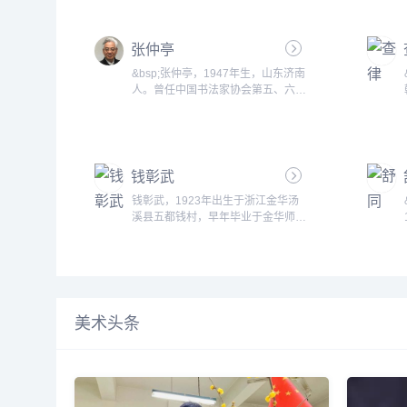
张仲亭
&bsp;张仲亭，1947年生，山东济南
人。曾任中国书法家协会第五、六届
理事、山东省书法家协会副主席、济
南市书法家协会主席、济南市政协委
员。...
钱彰武
钱彰武，1923年出生于浙江金华汤
溪县五都钱村，早年毕业于金华师
范，后长期定居绍兴；善绘画，山
水、花鸟、人物皆能，尤以画牛著称
于世，亦善书法。其所作《鲁迅和闰
土》得到时任中国美协主席李可染先
生好评，并为美协收藏；《牧牛图》
为泰国皇宫收藏；并有作品多次出展
美术头条
美、日、德、澳等国。1997年出版
个人画册。2001年被评为市文联优
秀文艺工作...