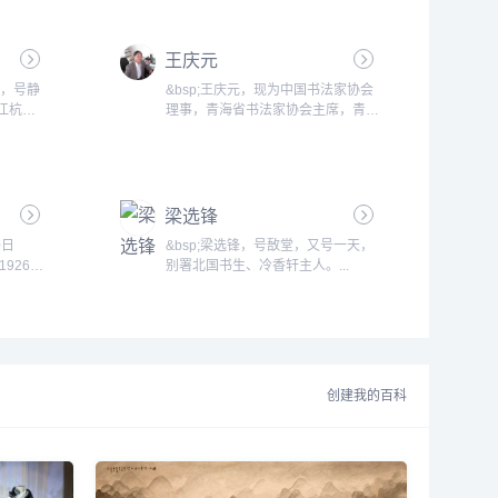
王庆元
洲，号静
&bsp;王庆元，现为中国书法家协会
江杭州
理事，青海省书法家协会主席，青海
福盦为杭
省作家协会会员，青海省文联党组成
78年作
员、秘书长兼人教部主任。...
品在《美
》等刊物
《王乃壮
梁选锋
0日
&bsp;梁选锋，号敔堂，又号一天，
1926年
别署北国书生、冷香轩主人。...
现巩义
国书画
南省书法
家协会副
画院院
家协会、
创建我的百科
、七届全
2年起终