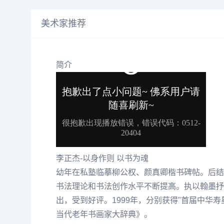
美术家推荐
简介
李正杰-以身作则 以书为魂
幼年在私塾临摹
柳公权
、
颜真卿
楷书碑帖。后结
书法理论和书法创作水平不断提高。执以翰墨抒
出，受到好评。1999年，分别获得"首届中华
当代老年书画家大辞典》。