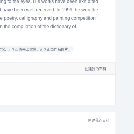
easing to the eyes. His works have been exhibited
nd have been well received. In 1999, he won the
se poetry, calligraphy and painting competition"
 the compilation of the dictionary of
术馆、
# 李正杰书法家家、
# 李正杰作品图片、
创建我的百科
创建我的百科