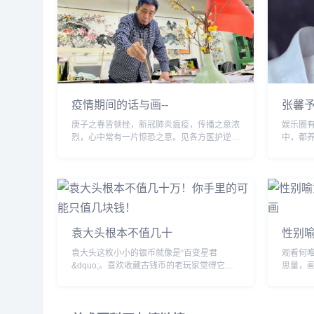
疫情期间的话与画--
张馨
庚子之春皆顿挫，新冠肺炎瘟疫，传播之意浓
娱乐圈
烈，心中常有一片惊恐之意。见各方医护逆行
中，都
者豪气存高远，勇赴荆楚。运二零之飞也迎
们就知
风，军医大之游也逆水，中央常委运筹帷幄，
好字，
此国运大事当...
法功底。.
袁大头根本不值几十
性别
袁大头这枚小小的银币就像是“百变星君
观看何
&dquo;。喜欢收藏古钱币的老玩家觉得它是
思量，
需要珍惜呵护的古董；喜欢投资理财的藏友觉
些故事
得它是能发大财的“财神爷&dquo;...
心绪随
入浓密化.