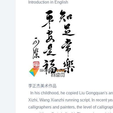
Introduction in English
李正杰美术作品
In his childhood, he copied Liu Gongquan's and 
Xizhi, Wang Xianzhi running script. In recent 
calligraphers and painters, the level of callig