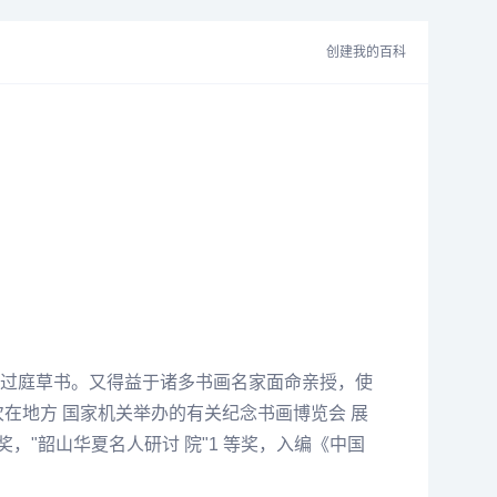
创建我的百科
过庭
草书。又得益于诸多书画名家面命亲授，使
在地方 国家机关举办的有关
纪念
书画博览会 展
奖，"韶山
华夏
名人研讨 院"1 等奖，入编《中国