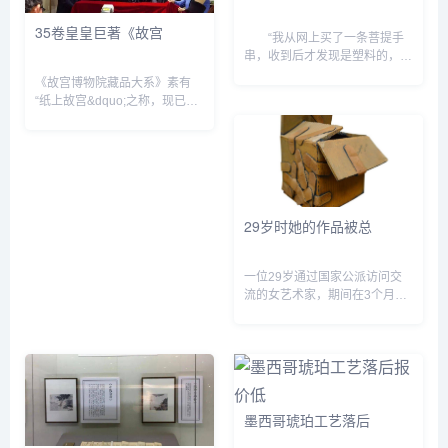
35卷皇皇巨著《故宫
“我从网上买了一条菩提手
串，收到后才发现是塑料的，卖
家还振振有辞地说一分钱一分
《故宫博物院藏品大系》素有
货。” “我买了一串号称正品的
“纸上故宫&dquo;之称，现已出
印度小叶紫檀手串，可懂行的朋
版绘画编、书法编、雕塑编、玉
友说这是染色的劣质品...
器编、善本特藏编等100余卷。
《故宫博物院藏品大系&middot;
书法编》(以下简...
29岁时她的作品被总
一位29岁通过国家公派访问交
流的女艺术家，期间在3个月内
完成了30余件雕塑作品，举办2
场个人作品展，并邀请前美国总
统卡特及其夫人的中国女艺术
家，她的一件用陶制作的纸盒子
上...
墨西哥琥珀工艺落后