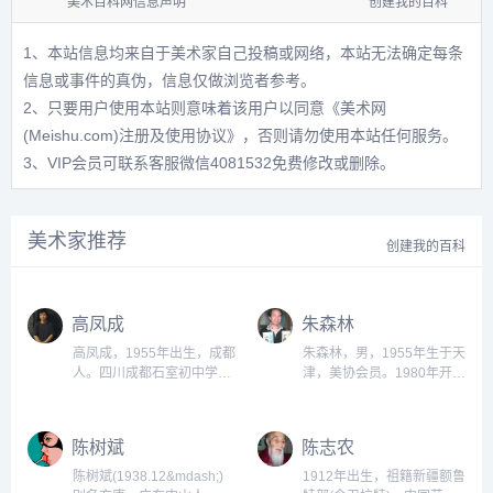
美术百科网信息声明
创建我的百科
1、本站信息均来自于美术家自己投稿或网络，本站无法确定每条
信息或事件的真伪，信息仅做浏览者参考。
2、只要用户使用本站则意味着该用户以同意
《美术网
(Meishu.com)注册及使用协议》
，否则请勿使用本站任何服务。
3、VIP会员可联系客服微信4081532免费修改或删除。
美术家推荐
创建我的百科
高凤成
朱森林
高凤成，1955年出生，成都
朱森林，男，1955年生于天
人。四川成都石室初中学校
津，美协会员。1980年开始
高级教师。中国美术家协会
漫画创作，天津市漫画专业
会员，四川省美术家协会漫
委员会理事，现为职业漫画
画艺术委员会副主任，省漫
家。...
陈树斌
陈志农
画研究会代会长，成都市美
协理事。...
陈树斌(1938.12&mdash;)
1912年出生，祖籍新疆额鲁