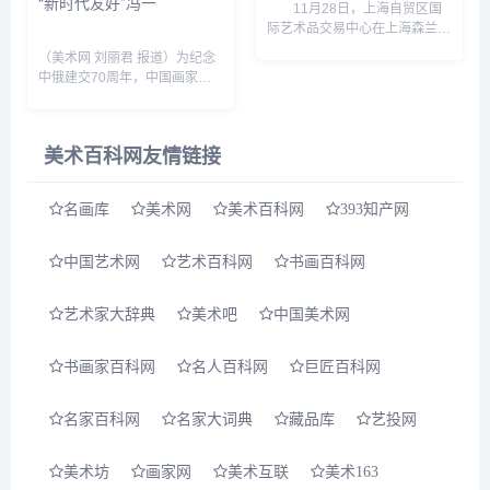
“新时代友好”冯一
11月28日，上海自贸区国
际艺术品交易中心在上海森兰国
际大厦举办开业仪式暨开幕大
（美术网 刘丽君 报道）为纪念
展，拉开上海自贸区艺术品交易
中俄建交70周年，中国画家、
服务功能的序幕。上海自贸区国
作家冯一束“新时代友好&dquo;
际艺术品交易中心（SFIAE）
主题画展于11月19日在北京俄
由...
罗斯文化中心开幕。本次展览由
美术百科网友情链接
俄罗斯国际人文合作署...
名画库
美术网
美术百科网
393知产网
中国艺术网
艺术百科网
书画百科网
艺术家大辞典
美术吧
中国美术网
书画家百科网
名人百科网
巨匠百科网
名家百科网
名家大词典
藏品库
艺投网
美术坊
画家网
美术互联
美术163