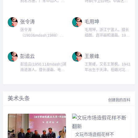
别名方唐，广东中山人。现
特部(今卫拉特)。中国艺术
为《羊城晚报》主任编辑、
研究院美术研究所研究员，
中国美协漫画艺术委员会委
中国美术家协会会员，中国
员、广东美协常务理事、广
民间剪纸学会顾问。13岁即
张令涛
毛用坤
东漫画学会名誉会长、广东
涉足艺事，1929年加入中国
画院特聘画家、广东省文史
画学研究会。1946年在上海
张令涛
毛用坤，浙江宁波人。擅长
馆馆员、曾任广东省第七、
举办个人画展。...
（1903&mdash;1988），
插图、连环画和漫画。1952
八届政协委员，先后在国内
浙江省宁波市人，1921年毕
年进新少年报社，1956年到
20多家报刊开设漫画专
业于上海美专。张令涛先生
中国少年报社，1958年到少
栏。...
最初长期做美术编辑，为教
年儿童出版社，均任美术编
彭追云
王景峰
科书插图，为儿童良友社编
辑。1967年参加创办上海少
绘画报、画册，解放前就开
年报和《好儿童》画报，任
彭追云(1950.11&mdash;)湖
王景峰，又名王景枫。1943
始从事连环画创作，曾先后
美术组长、画报编辑部主
南涟源人。擅长漫画、电视
年出生于天津，祖籍河北乐
创作了《班超》（与胡若佛
任、副编审。作品有连环画
舞美设计、插图。1974年毕
亭。现为中国美术家协会会
合作）、《梁红玉》、《梁
《大扫除》、《周总理在少
业于郑州师范专科学校，
员。王景峰曾任《安徽日
山伯与祝英台》、《梁红玉
年宫》、《小灵通漫游未
1978年调河南省教材教学研
报》社美术编辑、美术摄影
击鼓讨金》（与胡若佛合
来》、连环画漫画《海虹》
究室美术教研组工作。1987
部副主任，《广州日报》社
作）以及《卖油郎与花魁
等。...
美术头条
年调河南广播电视台任美术
主任编辑。主持过《安徽日
创建我的百科
女》、《武松与潘金莲》、
编辑。作品《绝招》入选
报》美术版、漫画版，《广
《西厢记》、...
1982年全国漫画展；《声控
州日报》国际漫画版，《足
灯光》入选1988年中国漫画
球》报、新华社广东分社
展；《意思到了》入选第七
&ldquo;画说世界杯
届全国美展。出版《新世纪
&dquo;、&ldquo;NBA入樽
漫画家彭追云漫画集》。...
王&dquo;漫画版。...
文玩市场造假花样不