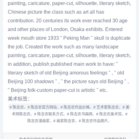
painting, caricature, paper-cut, silhouette, literary sketch,
Chinese picture the class such as art all has
contribution. 20 centuries its work ever reached 30 age
and other places of London, Osaka exhibits. Entered
week mouth store 1933 " Peking Man " skull is duplicate
the job. Created the work such as many landscape
painting, caricature, paper-cut, silhouette, literary sketch,
in addition, publish published main work to have: "
literary sketch of old Beijing amorous feelings " , " old
Beijing 100 shadows " , " the picture says old Beijing " ,
" Beijing folk-custom paper-cut is artistic " etc.
美术标签：
# 陈志农、
# 陈志农官方网站、
# 陈志农作品价格、
# 艺术家陈志农、
# 美
术网陈志农、
# 陈志农联系方式、
# 陈志农书画网、
# 陈志农美术馆、
#
陈志农漫画家、
# 画家陈志农、
# 陈志农作品图片、