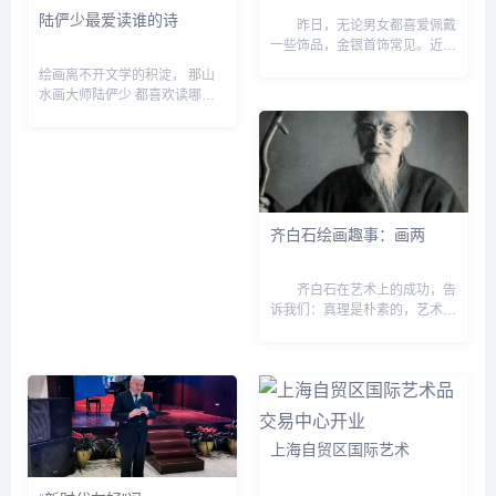
陆俨少最爱读谁的诗
昨日，无论男女都喜爱佩戴
一些饰品，金银首饰常见。近几
年来，喜爱琥珀的人越来越多，
绘画离不开文学的积淀， 那山
大家喜爱琥珀不仅仅是因为琥珀
水画大师陆俨少 都喜欢读哪些
漂亮，更多的是喜爱这个亿万年
书、作过什么诗？ 今天上午，
精华的琥珀给人身心带来的...
“四分读书&bull;三分写字&bull;
三分画画——陆俨少&lsquo;十
分功夫&sq...
齐白石绘画趣事：画两
齐白石在艺术上的成功，告
诉我们：真理是朴素的，艺术的
真谛是平凡而简朴的，后现代主
义者们把问题复杂化，不是别有
用心就是另有难言之隐。齐白石
是我国近代著名画家，他最擅
长...
上海自贸区国际艺术