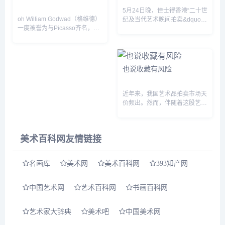
5月24日晚，佳士得香港“二十世
oh William Godwad（格维德）
纪及当代艺术晚间拍卖&dquo;
一度被誉为与Picasso齐名，他
和“国之瑰宝：徐悲鸿不朽杰作
一生以画美女著称，他所创作的
&dquo;相继举槌。两个专场共
古典西方仕女在前半生时备受追
75件作品上拍，72件易手，3件
捧，后半生却同样因这些画而饱
过亿，成交率96%，共斩...
受诟病。他最终在声名狼藉之...
也说收藏有风险
近年来，我国艺术品拍卖市场天
价频出。然而，伴随着这股艺术
品收藏热潮的，却是层出不穷的
“假古董、假文物”丑闻，文物等
艺术品鉴定市场正在遭遇一波严
美术百科网友情链接
重的信任危机。“金...
名画库
美术网
美术百科网
393知产网
中国艺术网
艺术百科网
书画百科网
艺术家大辞典
美术吧
中国美术网