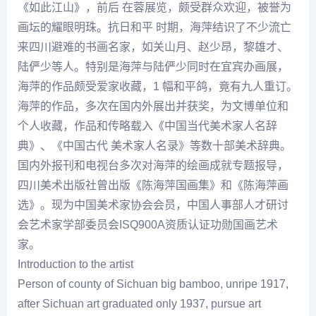
《如此江山》，前后 在蓉展览，颇受群众欢迎，被誉为
画坛的耀眼明珠。抗日和平 时期，海萍结识了不少流亡
来四川避难的书画名家，如
关山月
、
赵少昂
，
黎雄才
、
陆俨少
等人。特别是海萍与
陆俨少
同时在宜宾办画展，
海萍的作品颇受爱家收藏，1 幅和平鸽，竟有九人重订。
海萍的作品，多次在国内外展出并获奖，为文博单位和
个人收藏，作品和传略载入《中国当代美术家人名辞
典》、《中国古代 美术家人名录》等数十部美术辞典。
国内外报刊和电视台多次对海萍的绘画成就专题报导，
四川美术出版社曾出版《
陈海
萍国画集》和《
陈海
萍画
选》。现为中国美术家协会会员，中国人事部人才研讨
会艺术家学部委员会ISQ900A资质认证功勋国画艺术
家。
Introduction to the artist
Person of county of Sichuan big bamboo, unripe 1917,
after Sichuan art graduated only 1937, pursue art