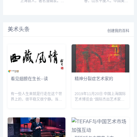
上海县人，著名漫画家。其
春，山东平度人。中国美术
年出版社美术编辑室副主
连环画艺术委员会主任，上
父为民间画工。他先随父
家协会会员，中国同泽书画
任、主任，艺术读物编辑中
海市美术家协会第四届副主
习，后在上海进修。曾参加
研究院理事，辽美书画院副
心主编，中国青年出版社编
席，中国连环画研究会第二
北伐军，担任宣传工作，是
院长，擅长漫画、连环画。
委，共青团中央出版专业高
届副会长等职，享受国务院
当时的多产画家。...
1951年毕业于东北鲁迅文艺
级职务评审委员会委员，中
特殊津贴。 2016年3月16日
美术头条
学院美术系。...
创建我的百科
国美术家协...
20时30分，连...
看见翅膀在生长--读
精神分裂症艺术家的
有一些人生来就是行走在这个世
2019年11月20日 中国上海国际
界上的，很平稳又很宁静。当
艺术博览会 “国际杰出艺术家
然，这种带有平稳与宁静的行
&dquo; Dave Capete(戴夫
走，并不是所有的人甘愿接受
&middot;卡彭特)将携多幅画作
的，比如一些乐于在大海上捕获
出席2019年上海国际艺术博览
鱼类的渔夫，比如一些乐于到深
会。Dave是博览会...
林中...