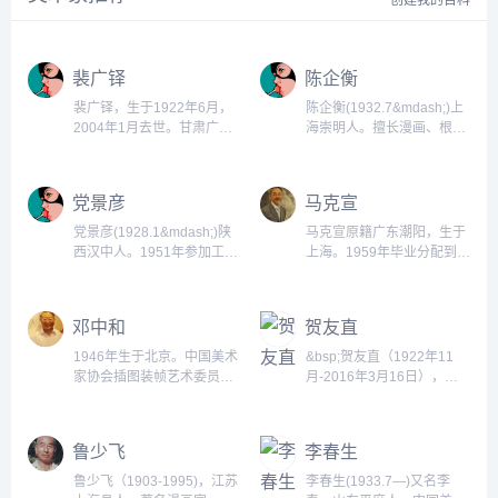
创建我的百科
裴广铎
陈企衡
裴广铎，生于1922年6月，
陈企衡(1932.7&mdash;)上
2004年1月去世。甘肃广河
海崇明人。擅长漫画、根雕
人。画家，在《甘肃日报》
艺术。60年代前从事漫画创
当美术编辑。擅长版画、漫
作，80年代开始根雕创作。
画。1948年毕业于成都华西
历任中国美术家协会漫画组
党景彦
马克宣
协合大学哲学历史系。上个
秘书，国际联络部干事，内
世纪40年代毕业于英美教会
蒙古基层文化馆干部，吉林
党景彦(1928.1&mdash;)陕
马克宣原籍广东潮阳，生于
华西大学哲学历史系，但受
省画院专业创作员。作品有
西汉中人。1951年参加工
上海。1959年毕业分配到上
其父
漫画《在漂亮的招牌背
作，曾任成都市歌舞团美术
海美术电影制片厂，历任动
&mdash;&mdash;&mdash;
后》、根雕《泉》等。多次
设计，成都市工商银行工会
画员、动画设计、美术设
陇上著名画家裴建准熏陶与
获&ldquo;刘开渠根艺奖
干部。作品有《秋江答
计、导演，后曾任吉林艺术
邓中和
贺友直
绘画结下终生之缘。...
&dquo;评委特别奖，并被摄
问》、《回娘家》等，《安
学院动画学院教授、副院
入电影《中国根艺》及电视
全行车》获1984年全国职工
长，去世前为北京大学软件
1946年生于北京。中国美术
&bsp;贺友直（1922年11
《生命...
美展二等奖等。1953年开始
与微电子学院动画设计系教
家协会插图装帧艺术委员会
月-2016年3月16日），出
自学绘画，1986年获四川省
授。...
副主任，中国青年出版社编
生于上海，浙江宁波北仑新
自学成材奖。现为二级美术
审，中国人民大学艺术学院
碶西街人。著名连环画家、
师。已退休。中国美术家协
兼职教授，中央美术学院城
线描大师。 贺友直从事连环
鲁少飞
李春生
会会员，中国新闻漫画研究
市设计学院兼职教授，中国
画创作50多年，曾任上海人
会常务理事，四川漫画学会
美术家协会会员，中华全国
民美术出版社编审，中国美
鲁少飞（1903-1995)，江苏
李春生(1933.7—)又名李
副会长...
美学会会员。历任：中国青
术家协会第四届常务理事、