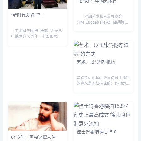
TEFAF与中国艺术市
“新时代友好”冯一
欧洲艺术和古董展览会
(The Euopea Fie At Fai)简称
TEFAF，是全球规模最大、最有
（美术网 刘丽君 报道）为纪念
影响力、以展示和销售欧洲绘画
中俄建交70周年，中国画家、
大师作品和古董为主的艺术博览
作家冯一束“新时代友好&dquo;
会。该博览会设置了...
主题画展于11月19日在北京俄
罗斯文化中心开幕。本次展览由
俄罗斯国际人文合作署...
艺术：以“记忆”抵抗
爱德华&middot;萨义德对于我们
的意义是无法抹煞的：他把历史
与现实紧密联系起来作为政治判
断的基础，而且以文化作为“记
忆&dquo;抵抗“遗忘&dquo;的武
器。在他...
佳士得香港晚拍15.8
61岁时，画完这幅人体