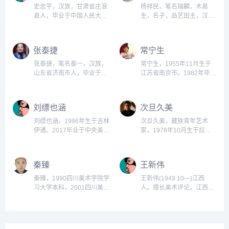
史忠平，汉族，甘肃省庄浪
杨祥民，笔名瑞麟，木易
县人，毕业于中国人民大学
生，名子，品艺田主，汉
艺术学院美学专业，博士学
族，山东巨野人，毕业于南
位。...
京师范大学美术学。...
张泰捷
常宁生
张泰捷，笔名泰一，汉族，
常宁生，1955年11月生于
山东省济南市人，毕业于山
江苏省南京市。1982年毕业
东艺术学院美术系中国画，
于安徽省安庆师范学院外语
学士学位。...
系英语语言文学专业，获文
学学士学位。...
刘缥也涵
次旦久美
刘缥也涵，1986年生于吉林
次旦久美，藏族青年艺术
伊通。2017毕业于中央美术
家，1978年10月生于拉
学院中国画学院硕士研究
萨，中国美术家协会会员，
生，中国美术家协会会员。
西藏美术家协会副秘书长，
2017年受邀为故宫博物院紫
西藏自治区青联八届常委兼
秦臻
王新伟
禁城期刊绘制《从王希梦到
文化与体育界别秘书长，西
赵孟頫》展览相关作品。
藏文联五届委员，现任西藏
秦臻，1990四川美术学院学
王新伟(1949.10—)江西
&bsp;...
自治区文联美术家协会专职
习大学本科，2001四川美术
人。擅长美术评论。江西教
画家...
学院学习硕士研究生，2006
育学院毕业，现为南昌职业
四川大学学习博士研究生，
技术师院艺术设计系教授。
2011中央美术学院学习博士
出版有《西方人体艺术风格
后研究生，2004四川美术学
流变史略》、《超越视觉的