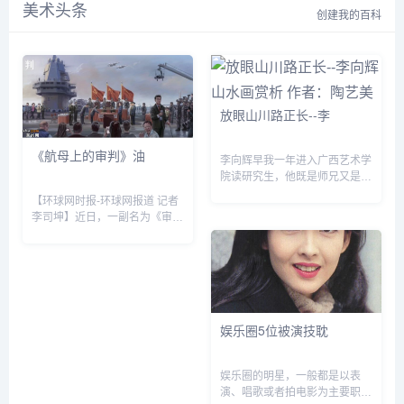
美术头条
院工作。...
艺术——中国绘画风格流变
创建我的百科
史》、《艺术鉴赏》等。
&bsp;...
放眼山川路正长--李
《航母上的审判》油
李向辉早我一年进入广西艺术学
院读研究生，他既是师兄又是好
朋友。在研究生会他是我的领
【环球网时报-环球网报道 记者
导，他是中国画学院第四届研究
李司坤】近日，一副名为《审
生会主席，我是宣传部长，本届
判》的油画在社交平台上快速传
主席“退休&dquo;之后，...
播。该画作描述了一幅未来某
天，台湾地区领导人在我国产航
母上向中国大陆地区官员...
娱乐圈5位被演技耽
娱乐圈的明星，一般都是以表
演、唱歌或者拍电影为主要职