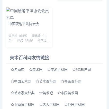
出席了俄罗斯功勋画家乌拉洛夫
有艺...
个人绘画展《十七个刹那》开幕
式和向中国美术馆的赠画...
中国硬笔书法协会会
温日凯（山西） 李伟峰（山
东） 张曼（济南） 刘太进
（山东） 桑颖（山东） 罗寒
松（济宁） 于洪庆（郓城）
周燕（山东） 宁友福（山
美术百科网友情链接
东） 曹振英（江苏） 李建军
（陕西） 刘子东（甘肃） 刘
宏亮（黑龙江） 张琳...
名画库
美术网
美术百科网
393知产网
中国艺术网
艺术百科网
书画百科网
艺术家大辞典
美术吧
中国美术网
书画家百科网
名人百科网
巨匠百科网