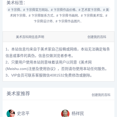
美术标签：
# 卞宗舜、
# 卞宗舜官方网站、
# 卞宗舜作品价格、
# 艺术家卞宗舜、
# 美
术网卞宗舜、
# 卞宗舜联系方式、
# 卞宗舜书画网、
# 卞宗舜美术馆、
#
卞宗舜设计师、
# 卞宗舜作品图片、
美术百科网信息声明
创建我的百科
1、本站信息均来自于美术家自己投稿或网络，本站无法确定每条
信息或事件的真伪，信息仅做浏览者参考。
2、只要用户使用本站则意味着该用户以同意
《美术网
(Meishu.com)注册及使用协议》
，否则请勿使用本站任何服务。
3、VIP会员可联系客服微信4081532免费修改或删除。
美术家推荐
创建我的百科
史忠平
杨祥民