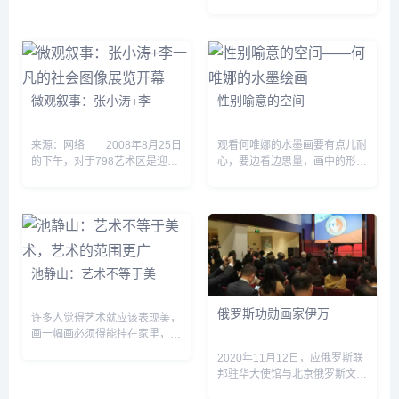
业，很少有在绘画方面也有很高
建树的，不过总有一些明星多才
多艺，不仅会演电视剧、电影，
还画得一手好画。 被演技耽误
的&...
微观叙事：张小涛+李
性别喻意的空间——
来源：网络 2008年8月25日
观看何唯娜的水墨画要有点儿耐
的下午，对于798艺术区是迎来
心，要边看边思量，画中的形象
了周末后难得平静的周一，但在
会慢慢凸现。画面会展开一些故
伊比利亚艺术中心，一场名为
事，我们会感受到讲故事人的心
“微观叙事：张小涛+李一凡社会
绪，那种心绪随着画中物相，浸
图像&dquo;的展览却人头攒...
染我们的心灵，直到进入浓密
化...
池静山：艺术不等于美
俄罗斯功勋画家伊万
许多人觉得艺术就应该表现美，
画一幅画必须得能挂在家里，寓
意也要好，实则不然，艺术并不
2020年11月12日，应俄罗斯联
等于美术，美术只是艺术的一个
邦驻华大使馆与北京俄罗斯文化
子集，艺术的范围更广，我甚至
中心的联袂邀请，美术网刘丽君
可以这么说:任何东西都可以是