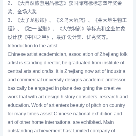
2．《大自然旅游用品标志》获国际商标标志双年奖金
奖、全场大奖
3．《太子龙服饰》、《义乌大酒店》、《金大地生物工
程》、《独一 塑胶》、《大德制药》等标志和企业抽象
设计获《中国之星》，最好 设计奖、优秀奖等。
Introduction to the artist
Chinese artist academician, association of Zhejiang folk
artist is standing director, be graduated from institute of
central arts and crafts, it is Zhejiang now art of industrial
and commercial university designs academic professor,
basically be engaged in plane designing the creative
work that with art design history considers, research and
education. Work of art enters beauty of pitch on country
for many times assist Chinese national exhibition and
art of other home international are exhibited. Main
outstanding achievement has: Limited company of