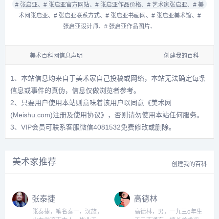
# 张启亚、
# 张启亚官方网站、
# 张启亚作品价格、
# 艺术家张启亚、
# 美
术网张启亚、
# 张启亚联系方式、
# 张启亚书画网、
# 张启亚美术馆、
#
张启亚设计师、
# 张启亚作品图片、
美术百科网信息声明
创建我的百科
1、本站信息均来自于美术家自己投稿或网络，本站无法确定每条
信息或事件的真伪，信息仅做浏览者参考。
2、只要用户使用本站则意味着该用户以同意
《美术网
(Meishu.com)注册及使用协议》
，否则请勿使用本站任何服务。
3、VIP会员可联系客服微信4081532免费修改或删除。
美术家推荐
创建我的百科
张泰捷
高德林
张泰捷，笔名泰一，汉族，
高德林，男，一九三o年生