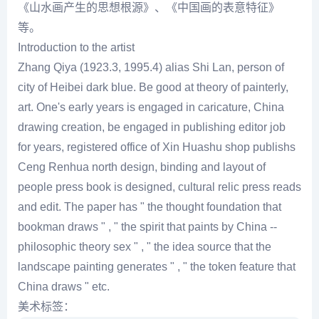
《山水画产生的思想根源》、《中国画的表意特征》
等。
Introduction to the artist
Zhang Qiya (1923.3, 1995.4) alias Shi Lan, person of
city of Heibei dark blue. Be good at theory of painterly,
art. One's early years is engaged in caricature, China
drawing creation, be engaged in publishing editor job
for years, registered office of Xin Huashu shop publishs
Ceng Renhua north design, binding and layout of
people press book is designed, cultural relic press reads
and edit. The paper has " the thought foundation that
bookman draws " , " the spirit that paints by China --
philosophic theory sex " , " the idea source that the
landscape painting generates " , " the token feature that
China draws " etc.
美术标签：