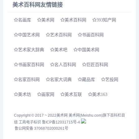
美术百科网友情链接
式和向中国美术馆的赠画...
名画库
美术网
美术百科网
393知产网
中国艺术网
艺术百科网
书画百科网
艺术家大辞典
美术吧
中国美术网
书画家百科网
名人百科网
巨匠百科网
名家百科网
名家大词典
藏品库
艺投网
美术坊
画家网
美术互联
美术163
Copyright © 2017 ~ 2022
美术网
美术网(Meishu.com)旗下百科栏目
组
工商电子标识
鲁ICP备12031715号-4
鲁公网安备 37068702000261号