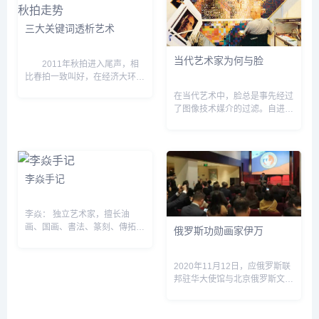
三大关键词透析艺术
当代艺术家为何与脸
2011年秋拍进入尾声，相
比春拍一致叫好，在经济大环境
的压力下，秋拍的各项数据和市
在当代艺术中，脸总是事先经过
场反响呈现出错综复杂的局面，
了图像技术媒介的过滤。自进入
此时更需要投资者综合各方观
脸的机械生产时代以来，脸就变
点，进行理性的判断。然而众说
成了一种可操控图像，画家亦随
纷...
之告别了以精准再现为目的绘画
职责，而这正是进入现代之...
李焱手记
李焱： 独立艺术家，擅长油
画、国画、書法、篆刻、傳拓和
俄罗斯功勋画家伊万
全形拓，藝術作品展现了她对于
东西方文化与哲学的思考与探
索。她曾是記者、美編、廊主、
2020年11月12日，应俄罗斯联
老师；也是中国凤拳慈善行动發
邦驻华大使馆与北京俄罗斯文化
起...
中心的联袂邀请，美术网刘丽君
出席了俄罗斯功勋画家乌拉洛夫
个人绘画展《十七个刹那》开幕