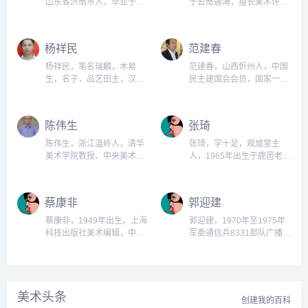
山东省济南市人，毕业于山
于云南通海，擅长美术评
东艺术学院美术系中国画，
论、油画，云南省文化局工
学士学位。...
作，1953年毕业于昆明师范
学院艺术科美术专业，长期
杨祥民
范建春
从事美术组织工作；另一位
高德林，河南省南阳县人，
杨祥民，笔名瑞麟，木易
范建春，山西忻州人，中国
1910年出生。曾读私塾三
生，名子，品艺田主，汉
民主建国会会员，国家一级
年，后在本县赊旗镇学徒，
族，山东巨野人，毕业于南
美术师，清华美院范揚工作
1923年投入吴佩孚部队当
京师范大学美术学。...
室画家，中国书画院院士，
兵，由普通士兵逐渐升至营
北京名家书画院画家，毕业
陈伟生
张琦
长、团长等。...
于中国政法大学，进修于内
蒙古师范大学美术学院，浙
陈伟生，浙江温岭人，清华
张琦，字十足，观馗堂主
江大学，清华美院范扬写意
美术学院教授、中央美术学
人，1965年出生于鹿邑老子
精神山水画专题研修班(执行
院教授、中国人民大学教
故里，毕业于河南大学美术
导师靳文艺）从事美术创作
授、北京（首都）师范大学
系，曾在部队从事美术创作
和教育30年，内蒙古书画教
研究生导师、中国美术家协
工作，1995年到解放军艺术
蔡康非
郭迎建
育协会常务理事，乌海市美
会会员画家、中国清大培训
学院深造，1998年考入中央
术家协会常务理事，乌海市
中心主讲教授、国家制定
美术学院高研班，现为中共
蔡康非，1949年出生。上海
郭迎建，1970年至1975年
《乌达政协》杂...
《美术高考指南》光碟主讲
中央国家机关工作委员会紫
科技出版社美术编辑，中国
军委通信兵8331部队广播、
人、擅长美术技法理论。...
光阁画院主任。现为中国美
美协会员，中国科普作协理
放映，1975年西安美术学院
术家协会会员、中国书法家
事、美术专业委员会副主
培训班学习副班长，1976年
协会会员，国家一级美术
任，上海美协会员，上海科
至1980年总参政治部电影队
师。...
普作协副秘书长、美术专业
电影宣传队长，1981年解放
美术头条
委员会主任。作品曾获全国
军艺术学院培训班学习，
创建我的百科
科普美展一等奖，国家图书
1982年至1985年总参政治