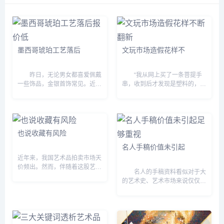
奖，精神文明建设&ldquo;
部宣传部文化美术干事，
五个一工程&dquo;入选作品
1986年至1997年总参政部
奖，新民晚报&ldquo;和平
文化部文艺美术干事，1998
杯&dquo;国际漫画大赛优秀
年至2002年总参通信总编研
奖和全国科学漫画连环画插
室图片编辑参谋。...
墨西哥琥珀工艺落后
文玩市场造假花样不
图大展银...
昨日，无论男女都喜爱佩戴
“我从网上买了一条菩提手
一些饰品，金银首饰常见。近几
串，收到后才发现是塑料的，卖
年来，喜爱琥珀的人越来越多，
家还振振有辞地说一分钱一分
大家喜爱琥珀不仅仅是因为琥珀
货。” “我买了一串号称正品的
漂亮，更多的是喜爱这个亿万年
印度小叶紫檀手串，可懂行的朋
精华的琥珀给人身心带来的...
友说这是染色的劣质品...
也说收藏有风险
名人手稿价值未引起
近年来，我国艺术品拍卖市场天
价频出。然而，伴随着这股艺术
名人的手稿资料看似对于大
品收藏热潮的，却是层出不穷的
的艺术史、艺术市场来说仅仅只
“假古董、假文物”丑闻，文物等
是一个小“切片”，但一旦经过研
艺术品鉴定市场正在遭遇一波严
究和解读，其时代价值就能显
重的信任危机。“金...
现。 本期专家：北京匡时
中拍负责人陶珂 ...