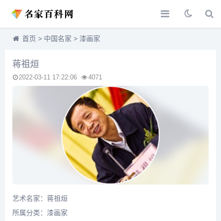
首页
>
中国名家
>
漆画家
蒋祖烜
2022-03-11 17:22:06
4071
艺术名家：蒋祖烜
所属分类：
漆画家