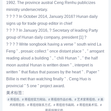
1992. The province austral Ceng Renhu publicizes
ministry undersecretary.
? ? ? ? In October 2014, January 2016? Hunan daily
signs up for trade group editor in chief
? ? ? ? In January 2016, ? Secretary of leading Party
group of Hunan daily company, president [1] ?
? ? ? ? Write songbook having a verse " south wind La
Feng " , prosaic collect " once distant place " , " arrogant
reading aloud a building " , " chili Hunan " , " the half
moon austral Hunan is written down " , interpret is
written " that flatus that passes by the heart " . Paper "
Billie is met than watching finally " . Ceng Huo is
provincial " 5 one " project award.
美术标签：
# 蒋祖烜、
# 蒋祖烜官方网站、
# 蒋祖烜作品价格、
# 艺术家蒋祖烜、
# 美
术网蒋祖烜、
# 蒋祖烜联系方式、
# 蒋祖烜书画网、
# 蒋祖烜美术馆、
#
蒋祖烜理论师、