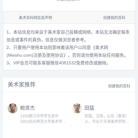
美术百科网信息声明
创建我的百科
1、本站信息均来自于美术家自己投稿或网络，本站无法确定每条
信息或事件的真伪，信息仅做浏览者参考。
2、只要用户使用本站则意味着该用户以同意
《美术网
(Meishu.com)注册及使用协议》
，否则请勿使用本站任何服务。
3、VIP会员可联系客服微信4081532免费修改或删除。
美术家推荐
创建我的百科
鲍贤杰
田猛
1999鄞江中学学生高中
田猛，汉族，山东（泰安）
2002杭州师范大学美术学院
人，毕业于天津美术学院
学生本科2006稠江中学教师
（工艺美术系），硕士学
无2010宁波美术馆馆员。...
位。2003.09-2006.07山东