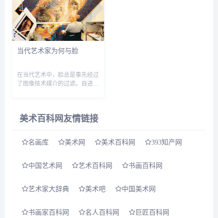
看。不过标价很高，动辄十
万。...
当代艺术家为何与脸
在当代艺术中，脸总是事先经过
了图像技术媒介的过滤。自进入
脸的机械生产时代以来，脸就变
成了一种可操控图像，画家亦随
之告别了以精准再现为目的绘画
美术百科网友情链接
职责，而这正是进入现代之...
名画库
美术网
美术百科网
393知产网
中国艺术网
艺术百科网
书画百科网
艺术家大辞典
美术吧
中国美术网
书画家百科网
名人百科网
巨匠百科网