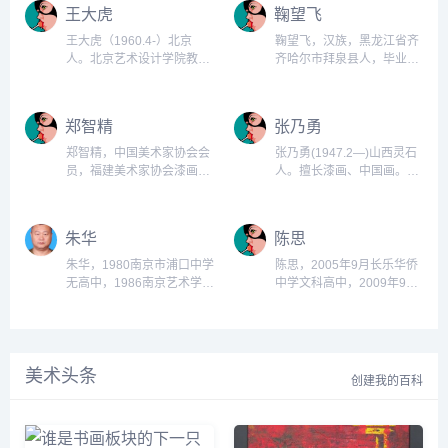
省泰安市宁阳县第四中学高
王大虎
鞠望飞
中。...
王大虎（1960.4-）北京
鞠望飞，汉族，黑龙江省齐
人。北京艺术设计学院教
齐哈尔市拜泉县人，毕业于
师。漆画《乐》入选《中国
哈尔滨师范大学美术学院美
漆画展》、《千年勇士》入
术学专业，硕士学位。1992
选第九届全国美展。...
年-1995年黑龙江省齐齐哈
郑智精
张乃勇
尔市拜泉县第四中学学生高
中。...
郑智精，中国美术家协会会
张乃勇(1947.2—)山西灵石
员，福建美术家协会漆画艺
人。擅长漆画、中国画。
术委员会委员。1989年毕业
1967年毕业于中央美术学院
于12中，1995年毕业于福
附中。1987年毕业于浙江美
建工艺美术学院。1994年参
术学院。曾在天津工艺美术
朱华
陈思
与北京人民大会堂福建厅壁
设计院工作。浙江省群众艺
画《武夷之春》台湾厅壁画
术馆美术干部。作品有漆画
朱华，1980南京市浦口中学
陈思，2005年9月长乐华侨
《双潭映月》的绘制。...
《围猪》在第二届全国青年
无高中，1986南京艺术学院
中学文科高中，2009年9月
美展获奖。...
装饰艺术设计本科，1990中
福建师范大学美术学大学，
国工商银行江苏省分行营业
2014年9月福建师范大学美
部业务宣传，2002南京久信
术学研究生，2017年8月福
艺术设计制作有限公司广告
州外语外贸学院美术学。...
美术头条
设计。...
创建我的百科