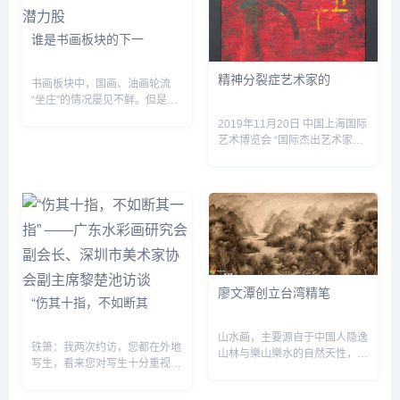
谁是书画板块的下一
精神分裂症艺术家的
书画板块中，国画、油画轮流
“坐庄”的情况屡见不鲜。但是随
着相关作品价格的越来越高，投
2019年11月20日 中国上海国际
资者都希望看到一个具有潜力的
艺术博览会 “国际杰出艺术家
画种。在今年5月1日佳士得的
&dquo; Dave Capete(戴夫
拍卖会上，一幅来自美...
&middot;卡彭特)将携多幅画作
出席2019年上海国际艺术博览
会。Dave是博览会...
廖文潭创立台湾精笔
“伤其十指，不如断其
山水画，主要源自于中国人隐逸
铁箫：我两次约访，您都在外地
山林与樂山樂水的自然天性，其
写生，看来您对写生十分重视。
精神与表现皆迥異于西洋风景
照相机的使用，使得写生对很多
画。林木可谓为山水画中重要元
画家来说，已经弱化了，一些画