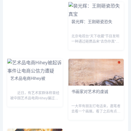
素之一，透过其各种造形姿态的
家都是按照片来画画。 黎楚
呈现，以及水墨勾勒、皴擦点...
池：对于一个成功的画家，写生
是不可...
裴光辉：王刚砸瓷恐失
北京电视台“天下收藏”节目发明
一种通过砸赝品来“去伪存真”的
“护宝”奇招，至今砸掉赝品瓷器
数百件。开播初期，我觉得这个
创意虽然新奇，但也担心万一砸
错了怎么办？陆...
艺术品电商Hihey被
书画家对艺术的虔诚
近日，有艺术家群体称曾经
被中国艺术品电商Hihey骗过作
品与欠画款不还，将联合起来到
一大早有朋友打电话来，邀笔者
北京朝阳法院起诉Hihey，并以
去看一个画展。看了之后有点失
诈骗罪向公安机关报案。
望。原来是一个中年画家的展销
消息一经发出便迅速引...
会。展厅里的画很大，以泼墨居
多，线条功力不扎实，画不耐