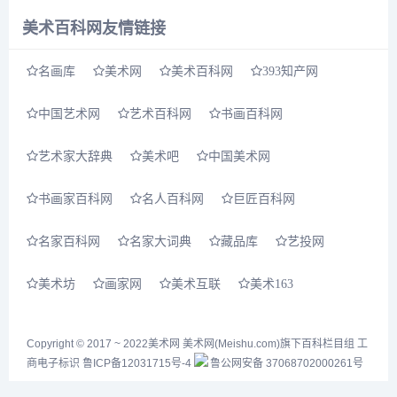
佳作。二十世纪艺术、中国当
美术百科网友情链接
代...
名画库
美术网
美术百科网
393知产网
中国艺术网
艺术百科网
书画百科网
艺术家大辞典
美术吧
中国美术网
书画家百科网
名人百科网
巨匠百科网
名家百科网
名家大词典
藏品库
艺投网
美术坊
画家网
美术互联
美术163
Copyright © 2017 ~ 2022
美术网
美术网(Meishu.com)旗下百科栏目组
工
商电子标识
鲁ICP备12031715号-4
鲁公网安备 37068702000261号