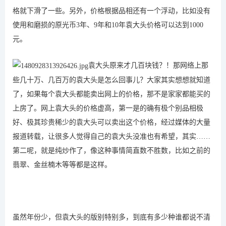
格就下滑了一些。另外，价格根据品相还有一个浮动，比如没有
使用和磨损的原光币3年、9年和10年袁大头价格可以达到1000
元。
袁大头原来才几百块钱？！那网络上那
些几十万、几百万的袁大头是怎么回事儿？大家其实想想就知道
了，如果每个袁大头都能卖出网上的价格，那不是家家都能买的
上房了。网上袁大头的价格虚高，第一是的确有极个别品相极
好、极其珍贵稀少的袁大头可以卖出这个价格，经过媒体的大量
报道转载，让很多人觉得自己的袁大头没准也有希望，其实……
第二呢，就是纯炒作了，像这种事情简直数不胜数，比如之前的
翡翠、金丝楠木等等都是这样。
虽然年份少，但袁大头的版别特别多，到底有多少种谁都说不清