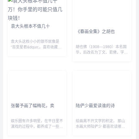
现代绘画的开拓者&mdash;
齐白石、黄宾虹、徐悲
鸿》。...
袁大头根本不值几十
《春画全集》之胡也
袁大头这枚小小的银币就像是
胡也佛（1908—1980）本名国
“百变星君&dquo;。喜欢收藏古
华，后改名为丁文、若佛，字大
钱币的老玩家觉得它是需要珍惜
空，号谷华，自署十卉庐主，浙
呵护的古董；喜欢投资理财的藏
江余姚人。上海新华艺术专业毕
友觉得它是能发大财的“财神爷
业，曾任上海商务印书局编辑、
&dquo;...
国民书局经理。工书画，学宗仇
十洲...
张馨予画了幅梅花，卖
陆俨少最爱读谁的诗
娱乐圈有许多明星，在平日里不
绘画离不开文学的积淀， 那山
演戏的过程中，都养成了一些其
水画大师陆俨少 都喜欢读哪些
他的喜好。例如刘德华我们就知
书、作过什么诗？ 今天上午，
道，华仔的书法是练过的，能写
“四分读书&bull;三分写字&bull;