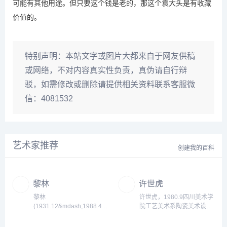
可能有其他用途。但只要这个钱是老的，那这个袁大头是有收藏
价值的。
特别声明：
本站文字或图片大都来自于网友供稿
或网络，不对内容真实性负责，真伪请自行辩
驳，如需修改或删除请提供相关资料联系客服微
信：4081532
艺术家推荐
创建我的百科
黎林
许世虎
黎林
许世虎，1980.9四川美术学
(1931.12&mdash;1988.4)
院工艺美术系陶瓷美术设计
别名麦枫，女，广东南海
本科，1984.7四川美术学院
人。擅长油画、连环画。
艺术设计系教师及系行政管