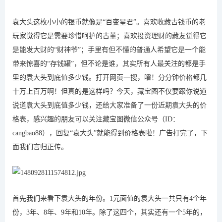
袁大头这枚小小的银币就像是“百变星君”。喜欢收藏古钱币的老
玩家觉得它是需要珍惜呵护的古董；喜欢投资理财的藏友觉得它
是能发大财的“财神爷”；手里有但不懂的普通人希望它是一个能
带来惊喜的“存钱罐”，但不论是谁，其实所有人最关注的都是手
里的袁大头到底值多少钱。打开网页一搜，嚯！分分钟价格都几
十万上百万啊！但真的是这样吗？今天，藏宝图不仅要跟你说道
说道袁大头到底值多少钱，还给大家准备了一份近期袁大头的价
格表，感兴趣的朋友可以关注藏宝图微信公众号（ID：
cangbao88），回复“袁大头”就能得到价格表啦！广告打完了，下
面我们言归正传。
首先我们来看下袁大头的年份。1元面值的袁大头一共只有4个年
份，3年、8年、9年和10年。除了这四个，其实还有一个5年的，