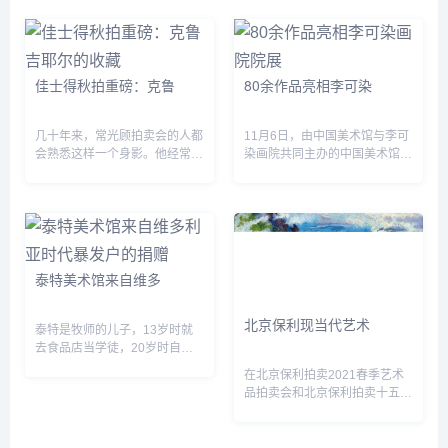
得一手好字，而娘娘孙俪也是一
三分画画——陆俨少&lsquo;十
样，也有着不错的书法功底。...
分功夫&sq...
佳士得秋拍重磅：克鲁
80余作品亮相李可染
几十年来，常光顾拍卖会的人都
11月6日，由中国美术馆与李可
会熟悉这样一个身影。他经常现
染画院共同主办的中国美术馆学
身苏富比[微博]或佳士得[微博]，
术邀请系列展:“河山有君--李可
总是戴着一顶精心倾斜到一边的
染画院院展&dquo;在中国美术
浅顶软呢帽，手里拿着雪茄，在
馆开展。 此次展览是继“河山有
拍卖厅里，他通常会坐...
君--李可...
泰特美术馆来自维多
北京保利现当代艺术
泰特是牧师的儿子，13岁时就
去食品店当学徒，20岁时自己
开店。他善于经营，几番收购合
在北京保利拍卖2021春季艺术
并，很快成为百万富翁。这使他
品拍卖会和北京保利拍卖十五周
变得野心勃勃，希望能在其他领
年庆典拍卖会2场近次拍卖会
域获得话语权，他通过大量收购
上，现当代艺术部共拍出1件过
来自...
亿拍品，和15件成交价过千万