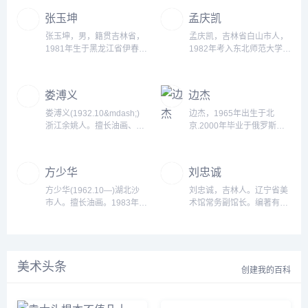
1955年毕业于中南美术专科
理，2003.7重庆大学人文艺
张玉坤
孟庆凯
学校。历任解放军51军文工
术学院教师及学院行政管
团、中南空军文工团分队
理，2007.1重庆大学艺术学
张玉坤，男，籍贯吉林省，
孟庆凯，吉林省白山市人，
长，广州市美术工作室创作
院教师及学院行政管理（主
1981年生于黑龙江省伊春
1982年考入东北师范大学美
组组长。广州美术学院副教
持学院工作）...
市，2005年毕业于哈尔滨师
术学院油画专业，1986年毕
授。作品有《应征之前》、
范大学艺术学院/美术教育系
业留校任教，现为该院水彩
《越过封锁线》、《五羊
装饰专业。擅长水彩画、漆
系副教授、硕士生导师。中
娄溥义
边杰
碑》等。...
画，其作品风格鲜明，陈雅
国美协会员，吉林省美术家
清幽，&ldquo;游&dquo;的
协会水彩艺委会委员。系中
娄溥义(1932.10&mdash;)
边杰，1965年出生于北
趣味是他艺术修行的大智
国书画艺术委员会会员、黑
浙江余姚人。擅长油画、美
京.2000年毕业于俄罗斯国
慧，游心于笔端，畅神在画
龙江省美术家协会会员、鹤
术教育。1949年在部队美术
立美术大学.现为中国美协会
境，无我有我，任性自
岗市艺术教学研究会理事、
创作员。1956年考入中央美
员.国家一级美术师.教授.文
然。...
鹤岗市教育系统美术协会副
术学院雕塑系，翌年转入油
化部-全国艺术水平美术考级
方少华
刘忠诚
主席、鹤岗市群英画会会
画系。1961年毕业于吴作人
专家-北京望京考区培训基地
长。...
工作室。至兰州艺术学院。
校长.许多作品被国家级博物
方少华(1962.10—)湖北沙
刘忠诚，吉林人。辽宁省美
历任甘肃师范大学讲师、副
馆、企业、公司和个人收
市人。擅长油画。1983年毕
术馆常务副馆长。编著有
教授、美术系副主任，西北
藏。并为众多公共楼堂馆所
业于湖北美术学院油画专业
《东北艺术史》、《中国古
民族学院教授、艺术系主
绘制和设计各种类型壁画和
获文学学士学位。1988年毕
今书画真伪图鉴》、《中国
任，甘肃省美协副主席。享
油画。...
业于湖北美术学院研究生课
古今书画真伪图典》。发表
受政府特殊津贴。...
程班。曾在湖北省沙市工艺
论文《漫谈海派画家的艺术
美术头条
美术学校、湖北美术学院油
精神》、《书画作伪与款题
创建我的百科
画系任教，讲师。...
小议》、《戴进与达摩至慧
能六代祖师图卷》、《清代
东北籍的书画家》、《中国