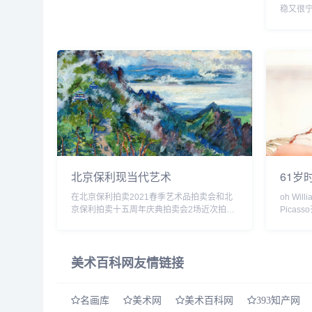
稳又很
走，并
于在大
深林中...
北京保利现当代艺术
61岁
在北京保利拍卖2021春季艺术品拍卖会和北
oh Wi
京保利拍卖十五周年庆典拍卖会2场近次拍卖
Pica
会上，现当代艺术部共拍出1件过亿拍品，和
作的古
15件成交价过千万佳作。二十世纪艺术、中
生却同
国当代...
狼藉之...
美术百科网友情链接
名画库
美术网
美术百科网
393知产网