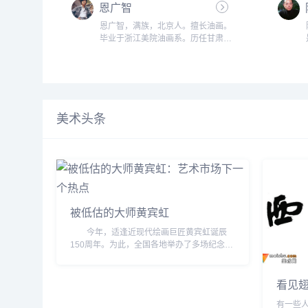
恩广智
恩广智，满族，北京人。擅长油画。
毕业于浙江美院油画系。历任甘肃日
报社摄影记者、美术编辑、甘肃画院
专职画家、甘肃画院艺委会副主任、
二级美术师。油画《人生之旅》、
《冬日的阳光》、《祁连水》、《阿
尼玛山的牧人》、《扎西德勒》、
《戈壁之光》等作品参加首届、二届
美术头条
中国油画展、六、八届全国美?、第
二届中国青年美展、建...
被低估的大师黄宾虹
今年，适逢近现代绘画巨匠黄宾虹诞辰
150周年。为此，全国各地举办了多场纪念活
动，南北各大拍卖公司更是抓住这一契机，推
出了不同规模的黄宾虹书画专场。在刚刚结束
看见翅
的2014...
有一些