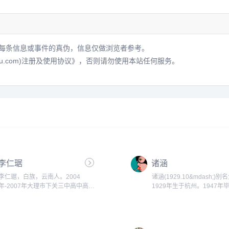
每条信息或事件的真伪，信息仅做浏览者参考。
hu.com)注册及使用协议》
，否则请勿使用本站任何服务。
李仁琚
诸涵
李仁琚，白族，云南人。2004
诸涵(1929.10&mdash;)
年-2007年大理市下关三中高中高
1929年生于杭州。1947年
中，2007年-2012年南昌大学综合绘
州中学，1948年入杭州国
画。...
校，1954年毕业于中央美
先后任教于武汉水运工程学
大学、华南工学院建筑系、