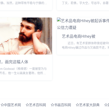
宁静。当然，这种带有平稳与宁静的行
丁文、若佛，字大空，号谷华，自署
不是所有的人甘愿接受的，比如一些乐
主，浙江余姚人。上海新华艺术专业
海上捕获鱼类的渔夫，比如一些乐于到
任上海商务印书局编辑、国民书局经
画，学宗仇十洲...
艺术品电商Hihey被
近日，有艺术家群体称曾经被中
电商Hihey骗过作品与欠画款不还，
来到北京朝阳法院起诉Hihey，并以
公安机关报案。 消息一经发出
时，画完这幅人体
lliam Godwad（格维德）一度被誉为与
sso齐名，他一生以画美女著称，他所创
典西方仕女在前半生时备受追捧，后半
样因这些画而饱受诟病。他最终在声名
中国艺术网
艺术百科网
书画百科网
艺术家大辞典