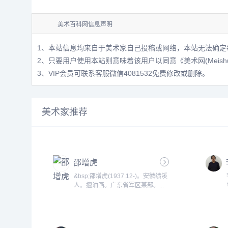
美术百科网信息声明
1、本站信息均来自于美术家自己投稿或网络，本站无法确定
2、只要用户使用本站则意味着该用户以同意
《美术网(Meis
3、VIP会员可联系客服微信4081532免费修改或删除。
美术家推荐
邵增虎
&bsp;邵增虎(1937.12-)。安徽绩溪
人。擅油画。广东省军区某部。...