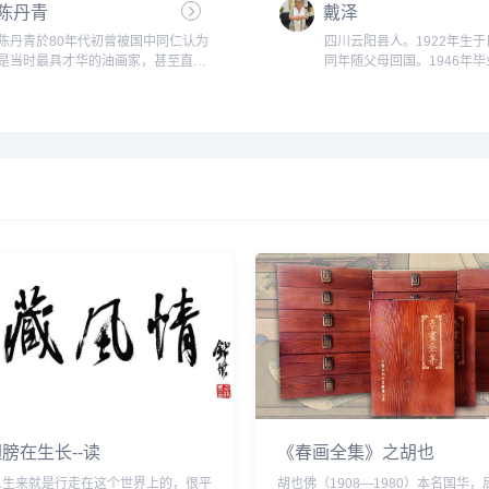
陈丹青
戴泽
院，中国美术学院副教授。
随父诸乐三学习书画，后师
陈丹青於80年代初曾被国中同仁认为
四川云阳县人。1922年生
簃，入美术院校后又受到严
是当时最具才华的油画家，甚至直至
同年随父母回国。1946年
训练，并得黄宾虹、潘天寿
今日，油画圈仍存在着&ldquo;陈丹
庆国立中央大学艺术系，师
等人指...
青情结&dquo;。&ldquo;西藏组画
鸿，吕斯百等先生。1946年
&dquo;被公认为文革後划时代的现
立北平艺术专科学校（中央
实主义经典油画作品，在美术界及文
身）徐悲鸿先生助教。...
艺界引起很大轰动，持续获得广泛的
关注、评论、研究与影响。...
膀在生长--读
《春画全集》之胡也
人生来就是行走在这个世界上的，很平
胡也佛（1908—1980）本名国华