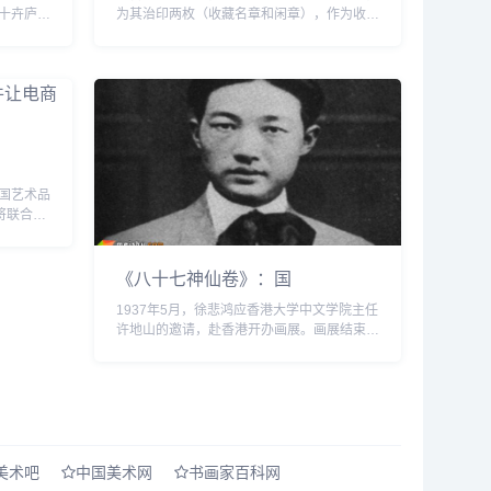
十卉庐
为其治印两枚（收藏名章和闲章），作为收藏
毕业，曾
证书上使用之印，两枚印章治好好，黄老师很
理。工书
满意，之后我们交流甚好，他向我约稿，希望
能从我所了解的角度...
国艺术品
将联合起
诈骗罪向
便迅速引...
《八十七神仙卷》：国
1937年5月，徐悲鸿应香港大学中文学院主任
许地山的邀请，赴香港开办画展。画展结束
后，许地山问徐悲鸿：“想不想淘一些中国古
代字画?&dquo;徐悲鸿来了兴趣，问道：“想
啊...
美术吧
中国美术网
书画家百科网