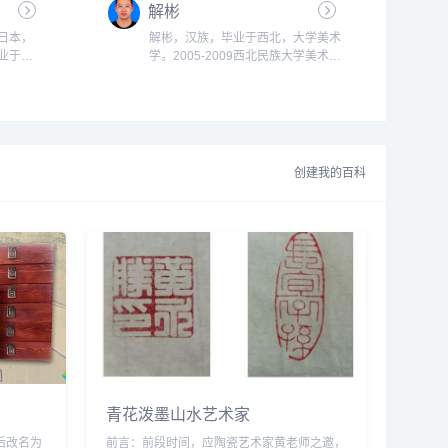
幼承家学
解彬
从王个
于日本，
解彬，汉族，毕业于西北，大学美术
格的西画
毕业于重
学。2005-2009西北民族大学美术
、徐悲鸿
承徐悲
（油画）学士，2010-2013西北民族
9月任国
大学美术学（油画）硕士研究生。...
美院前
创建我的百科
青花泼墨山水艺术家
，后改名为
前言：前段时间，应陶瓷艺术家黄老师之邀，