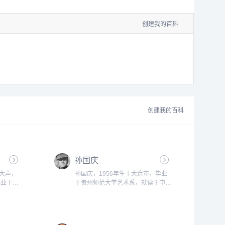
创建我的百科
创建我的百科
孙国庆
别名大声，
孙国庆，1956年生于大连市，毕业
毕业于湖
于贵州师范大学艺术系，就读于中央
立艺术学
美术学院油画系材料艺术工作室硕士
术学院。
研究生，现任中国人民解放军八一电
院、湖南
影制片厂美术师。...
广州美