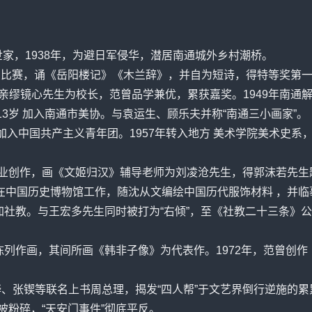
家，1938年，为避日军侵华，潜居南通城外乡村潮桥。
力比赛，诵《
岳阳
楼记》《木兰辞》，并自为短诗，得特等奖第一位
母亲缪镜心先生为校长，
范曾
品学兼优，累获嘉奖。1949年南通
，13岁 加入南通市美协。与
袁运生
、顾乐夫并称“南通三小画家”。
8岁加入中国共产主义青年团。1957年转入地方 美术学院美术史
岁毕业创作，画《文姬归汉》辅导老师为
刘凌沧
先生，得
郭沫若
先生
配在中国历史博物馆工作，随
沈从文
编绘中国历代服饰材料 ，并
加社教。与
王宏
多先生同时被打为“右倾”，至《社教二十三条》
馆陈列作画，其间所画《
韩非
子像》为代表作。1972年，
范曾
创作
、张锲等联名上书周总理，揭发“四人帮”于
文艺
界倒行逆施的累累
被粉碎，“天安门事件”彻底平反。