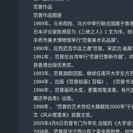
范曾作品
范曾作品图册
1989年，与
宋雨桂
、
冯大中
举行联合国展于香
日本评论家陈舜臣为《三绝之人》1 文为序。经
丰桥市美术博物馆举行“范曾美术名品展”。
1990年，应西武百华店之邀“范曾、
宋武功
画展
1991年 ，范曾在台湾举行“范曾巴黎新作展
获香港出版优秀奖。
1993年，范曾游欧回国，继续任南开大学东方
1994年 ，出版《范曾绘画1 百幅》、《范曾书
1996年 ，范曾画风大变，更重简笔泼墨，有代
翼还甲自寿》出版。
1998年 ， “范曾的艺术世纪大展献给2000
文《风从哪里来》获散文奖。
2005年4月6日范曾专门为早先 出版的《大学
2008年，范曾获法兰西公民之星金质勋章，创