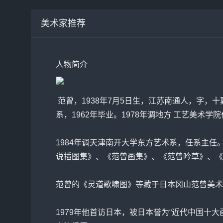
美术家推荐
人物简介
范曾
，1938年7月5日生，江苏南通人，字，
系，1962年毕业。1978年调地方 工艺美术
1984年调天津南开大学东方艺术系，任系主
说插图集》、《
范曾
画集》、《
范曾
吟草》、《
范曾的《灵道歌啸图》等藏于日本冈山范曾美术
1979年他首访日本，被日本誉为“近代中国十大画