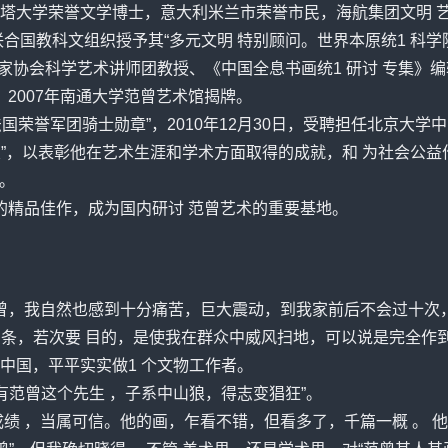
塔大学荣誉文学博士，意大利米兰市荣誉市民，海航集团文明 
合国教科文组织授予其“多元文明 特别顾问。世界本原统1 科
家协会科学艺术讲师团教授、《中国全息书画统1 研讨 专集》
2007年南通大学
范曾
艺术馆揭牌。
法国荣誉军团骑士勋章”，2010年12月30日，受聘担任北京大
成就奖”，以表彰他在艺术生涯和学术方面取得的成就，和 为社会公
工。
的精品佳作，成为国内研讨 范曾艺术的重要基地。
曾
，我自然也感到十分痛苦，巨大震动，到我家前后不会过十次
百条，若次要 目的，是使我在群众中威风扫地，可以说是完全
中国，平平实实做1 个文物工作者。
有
范曾
这个先生 ，子系中山狼，得志变猖狂”。
成绩 ，当属可信。他的画，乍看不错，但看多了，千篇一概 。 