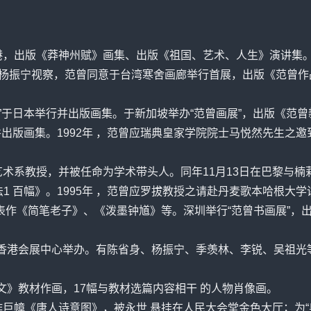
港，出版《莽神州赋》画集、出版《祖国、艺术、人生》演讲集。
杨振
宁视察，范曾同意于台湾寒舍画廊举行首展，出版《范曾作
”于日本举行并出版画集。于新加坡举办“范曾画展”，出版《范
”，并出版画集。1992年 ，范曾应瑞典皇家学院院士马悦然先生
艺术系教授，并被任命为学术带头人。同年11月13日在巴黎与楠
法1 百幅》。1995年 ，范曾应罗拔教授之请赴丹麦歌本哈根大学
表作《简笔老子》、《泼墨钟馗》等。深圳举行“范曾书画展”，出
年”于香港会展中心举办。有陈省身、
杨振
宁、季羡林、李锐、
吴祖光
语文》教材作画，17幅与教材选篇内容相干 的人物肖像画。
作巨幛《唐人诗意图》，被永世 悬挂在人民大会堂金色大厅；为