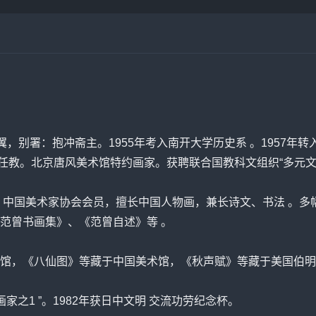
十翼，别署：抱冲斋主。1955年考入南开大学历史系 。1957年
学院任教。北京唐风美术馆特约画家。获聘联合国教科文组织“多元
任。中国美术家协会会员，擅长中国人物画，兼长诗文、书法 。
范曾
书画集》、《范曾自述》等 。
馆，《八仙图》等藏于中国美术馆，《秋声赋》等藏于美国伯明
家之1 ”。1982年获日中文明 交流功劳
纪念
杯。