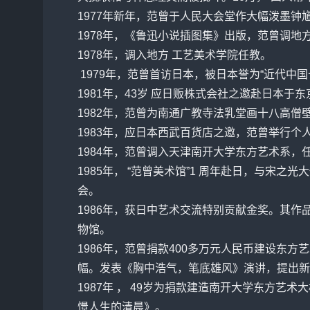
1977年新年，范曾
于人
民大会堂作大幅泼墨钟馗
1978年，《鲁迅小说插图集》出版，范曾调地
1978年，调入地方 工艺美术学院任教。
1979年，范曾首访日本，被日本誉为“近代中国十
1981年，43岁 应日贩株式会社之邀赴日本
1982年，范曾为南通广教寺法乳堂画十八高
1983年，应日本西武百货店之邀，范曾举行个
1984年，范曾调入天津南开大学东方艺术系，任
1985年， “范曾美术馆”1 周年赴日，与
会。
1986年，获日中艺术交流特别贡献金奖。其
物馆。
1986年，范曾捐款400多万元人民币建设东
幅。发表《胸中浩气，笔底雄风》演讲，提出新
1987年 ， 49岁为捐款建造南开大学东方艺
憬人生的清晨》。