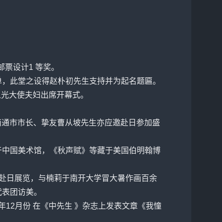
邮票设计1 等奖。
单，此堂之设得
赵朴初
先生支持并为起名题匾。
之光大使夫妇出席开幕式。
原南通市市长、挚友曹从坡先生亦应邀赴日参加盛
于中国美术馆，《秋声赋》等藏于美国伯明翰博
筹备赴日展览，与楠莉于南开大学冒大暑作画百余
代表团访美。
7年12月份 在《中先生 》杂志上发表文章《我憧