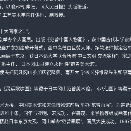
，以喻邪气 伸张，《人民日报》头版报道。
方 工艺美术学院任讲师、副教授。
大画家之1 ”。
于东京举办个人画展。出版《范曾中国人物画》，获中国古代科学家
僧壁画并参加建成开幕式，画中高僧由巨赞大师、净慧法师拟定名
人画展于东京，获日本诸大学联合所赠“中日文明 交流奖杯”，宋
系主任， 日本冈山县建立永世 性“范曾美术馆”。
宋之光大使夫妇同赴冈山参加庆祝隆典。南开大 学校长滕维藻先生和
作品《灵运歌啸图》等藏于日本冈山范曾美术馆，《八仙图》等藏
方艺术大楼，中国美术馆和天津博物馆前后 举办“范曾画展”。为
思维十条。同年与
亚明
、
宋武功
、崔森茂、
米景扬
等组成画家
术大楼赴日本东京大孤、冈山举办“范曾画展”，画展大获成功。198