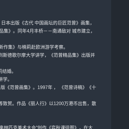
日本出版《古代 中国画坛的巨匠范曾》画集，
品集》。同年4月丰桥－－南通敌对 城市建立，
曾新作集》与楠莉赴欧洲游学考察。
之邀到斯德歌尔摩大学讲学，《范曾精品集》出版并
莉结婚。
讲学。
版《范曾画集》。1997年 ， 《范曾诗稿》《十
等致贺。作品《丽人行》以1200万港币出售，散
“奥林匹克美术大会”创作《弈秋课徒图》，在大