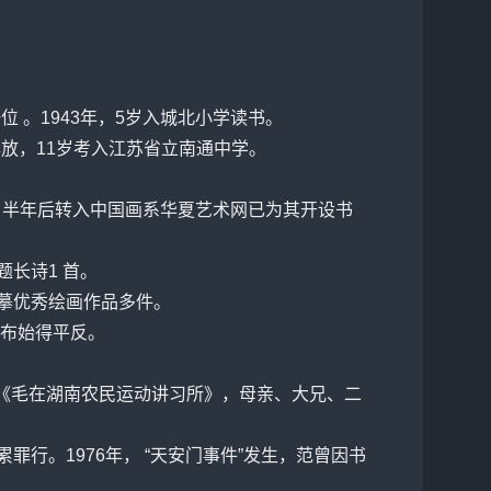
 。1943年，5岁入城北小学读书。
解放，11岁考入江苏省立南通中学。
系，半年后转入中国画系
华夏
艺术网已为其开设书
题长诗1 首。
临摹优秀绘画作品多件。
公布始得平反。
《毛在湖南农民运动讲习所》，母亲、大兄、二
罪行。1976年， “天安门事件”发生，范曾因书