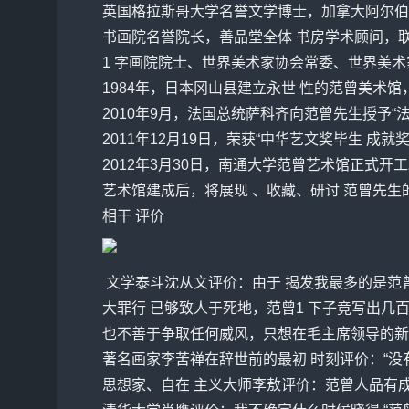
英国格拉斯哥大学名誉文学博士，加拿大
阿尔
伯
书画院名誉院长，善品堂全体 书房学术顾问，联
1 字画院院士、世界美术家协会常委、世界美术
1984年，日本冈山县建立永世 性的
范曾
美术馆，
2010年9月，法国总统萨科齐向范曾先生授予“
2011年12月19日，荣获“中华艺文奖毕生 
2012年3月30日，南通大学范曾艺术馆正式开
艺术馆建成后，将展现 、收藏、研讨 范曾先生
相干 评价
文学泰斗
沈从文
评价：由于 揭发我最多的是
范
大罪行 已够致人于死地，
范曾
1 下子竟写出几
也不善于争取任何威风，只想在毛主席领导的新
著名画家
李苦禅
在辞世前的最初 时刻评价：“没
思想家、自在 主义大师李敖评价：
范曾
人品有