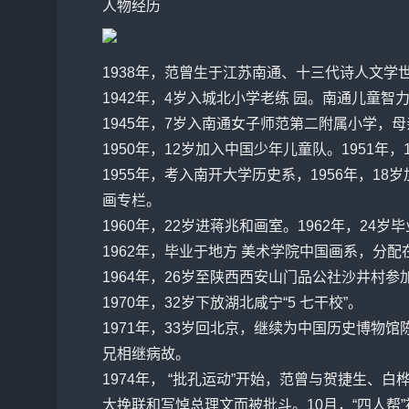
人物经历
1938年，
范曾
生于江苏南通、十三代诗人文学世
1942年，4岁入城北小学老练 园。南通儿童智
1945年，7岁入南通女子师范第二附属小学，
1950年，12岁加入中国少年儿童队。1951年
1955年，考入南开大学历史系，1956年，1
画专栏。
1960年，22岁进
蒋兆和
画室。1962年，24
1962年，毕业于地方 美术学院中国画系，分
1964年，26岁至陕西西安山门品公社沙井村参
1970年，32岁下放湖北咸宁“5 七干校”。
1971年，33岁回北京，继续为中国历史博物
兄相继病故。
1974年， “批孔运动”开始，
范曾
与贺捷生、白桦
大挽联和写悼总理文而被批斗。10月，“四人帮”