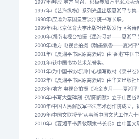
1997年/呼应 地方 号召，积极参加万里采
1997年/《艺海纵横》系列光盘出版夏湘平专集
1998年/应邀为泰国皇宫淡浮院书写长联。
1999年/由北京体育大学出版社出版发行《名
2000年/湖南电视台拍摄《墨海寻梦——夏湘
2000年/地方 电视台拍摄《翰墨飘香——夏湘
2001年/《夏湘平书屈原离骚碑》由“香港”中
2001年/获中国书协艺术荣誉奖。
2001年/为中国书协培训中心编写教材《隶书
2002年/《夏湘平书屈原离骚碑》由华文出版社
2003年/地方 电视台拍摄《流金岁月——夏湘
2006年/书写大型碑刻《朝阳阁赋》立于山西
2008年/中国人民解放军书法艺术创作院成立
2009年/中国文联授予“从事新中国
文艺
工作六十
2010年/《夏湘平书周敦颐隶书长卷》由中国