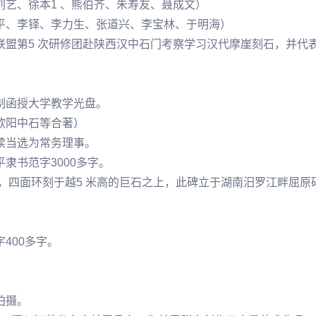
刘艺
、徐本1 、熊伯齐、朱寿友、聂成文）
平
、
李铎
、李力生、
张道兴
、
李宝林
、
于明
海）
道联盟第5 次研修团赴陕西汉中石门考察学习汉代摩崖刻石，并
录制函授大学教学光盘。
欧阳中石
等合著）
继续当选为常务理事。
平
隶书范字3000多字。
字，四面环刻于越5 米高的
巨石
之上，此碑立于湖南汨
罗江
畔屈原
400多字。
拍摄。