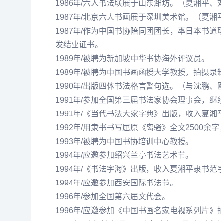
1986年/六人书法联展于山东潍坊。（
夏湘平
、
1987年/北京六人书画展于深圳美术馆。（
夏湘
1987年/作为中国书协陪同团团长，率日本书
发结业证书。
1989年/被聘为新加坡中华书协海外评议员。
1989年/被聘为中国书画函授大学教授，拍摄
1990年/出版四体书法格言警句选。（与
沈鹏
、
1991年/参加全国第三届书法家协会理事会，
1991年/《当代书法大家字典》出版，收入
夏湘
1992年/用隶书书写屈原《离骚》全文2500余
1993年/被聘为中国书协培训中心教授。
1994年/应邀参加绍兴兰亭书法艺术节。
1994年/《书法字海》出版，收入夏湘平隶书范字
1994年/应邀参加西安国际书法节。
1996年/参加全国第六届文代会。
1996年/应邀参加《中国书画名家电视系列片》