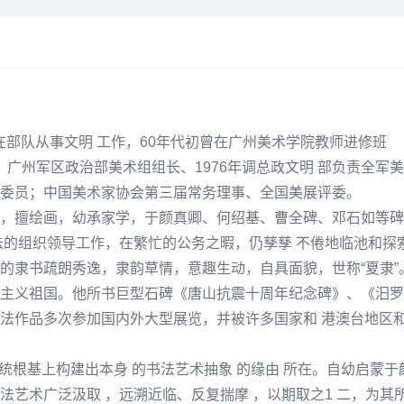
参军在部队从事文明 工作，60年代初曾在广州美术学院教师进修班
、广州军区政治部美术组组长、1976年调总政文明 部负责全
委员；中国美术家协会第三届常务理事、全国美展评委。
，擅绘画，幼承家学，于
颜真卿
、
何绍基
、曹全碑、
邓石如
等碑
法的组织领导工作，在繁忙的公务之暇，仍孳孳 不倦地临池和探
的隶书疏朗秀逸，隶韵草情，意趣生动，自具面貌，世称“夏隶
主义祖国。他所书巨型石碑《唐山抗震十周年
纪念
碑》、《汨
罗
法作品多次参加国内外大型展览，并被许多国家和 港澳台地区和
统根基上构建出本身 的书法艺术抽象 的缘由 所在。自幼启蒙于
法艺术广泛汲取 ，远溯近临、反复揣摩 ，以期取之1 二，为其