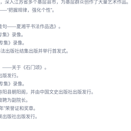
风活动，深入江苏省多个基层县市，为基层群众创作了大量艺术作品。
——“把握规律，强化个性”。
诗佳句——夏湘平书法作品选》。
平专集》录像。
平专集》录像。
国书法出版社结集出版并举行首发式。
卷》——关于《
石门颂
》。
出版发行。
平专集》录像。
省寿阳县朝阳阁，并由中国文史出版社出版发行。
，被聘为副院长。
年”荣誉证和奖章。
文联出版社出版发行。