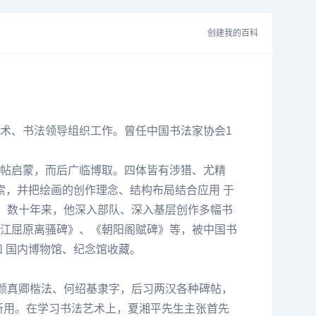
创建我的百科
军美术、书法领导组织工作。曾任中国书法家协会1
帖启蒙，而后广临博取。四体皆有涉猎、尤精
索，并把绘画的创作理念、结构布局结合应用 于
”。数十年来，他深入部队、深入基层创作多幅书
江
屈原离骚碑》、《朝阳阁赋碑》等，被中国书
 国内博物馆、
纪念
馆收藏。
颜真卿
楷法、
何绍基
隶字，后习两汉各种碑帖，
所用。在学习书法艺术上，
夏湘平
先生主张首先