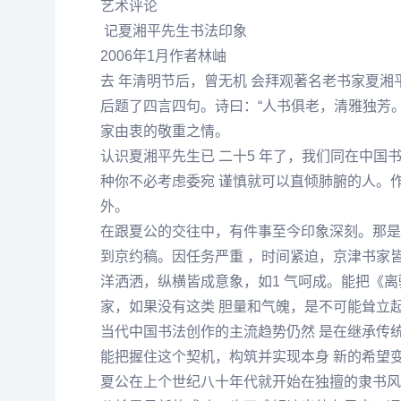
艺术评论
记
夏湘平
先生书法印象
2006年1月作者林岫
去 年清明节后，曾无机 会拜观著名老书家
夏湘
后题了四言四句。诗曰：“人书俱老，清雅独芳。
家由衷的敬重之情。
认识
夏湘平
先生已 二十5 年了，我们同在中
种你不必考虑委宛 谨慎就可以直倾肺腑的人。
外。
在跟夏公的交往中，有件事至今印象深刻。那是壬
到京约稿。因任务严重 ，时间紧迫，京津书家皆
洋洒洒，纵横皆成意象，如1 气呵成。能把《离
家，如果没有这类 胆量和气魄，是不可能耸立起
当代中国书法创作的主流趋势仍然 是在继承传
能把握住这个契机，构筑并实现本身 新的希望
夏公在上个世纪八十年代就开始在独擅的隶书风