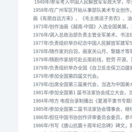
1949年/参军考入中国人民解放军军政大学，
1959年/在广州军区开始从事部队美术专业创
画《有朋自远方来》、《毛主席送子务农》、油
1973年/创作油画《越南-中国》入选全国美展
1976年/调入总政治部负责主管全军美术、书
1977年/负责组织举办
纪念
中国人民解放军建军
1978年/随作家刘白羽，画家
关山月
、
黎雄才
等
1979年/随剧作家胡可赴云南前线，慰劳 开
1979年/负责组织举办全国《自卫反击保卫边
1979年/参加全国第四届文代会。
1979年/出席全国第三届美代会，当选为中国
1981年/参加全国第1 届书法家协会成立大会
1984年/地方 电视台录制播出《
夏湘平
隶书专题
1985年/参加全国第二届书法家协会理事会，
1986年/担任中国书协创作评审委员会委员，
1986年/书写《唐山抗震十周年
纪念
碑》碑文，