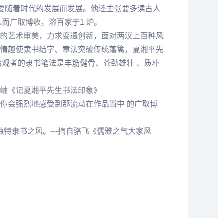
，要随着时代的发展而发展。他还主张要多读古人
而广取博收，溶百家于1 炉。
 的艺术审美，力求变通创新，面对两汉上百种风
情趣使隶书结字、章法突破传统藩篱，夏湘平先
观者的隶书笔法是丰筋健骨、苍劲雄壮 、质朴
林岫《记夏湘平先生书法印象》
，你会强烈地感受到那流动在作品当中 的广取博
独特隶书之风。---摘自骆飞《儒雅之气大家风