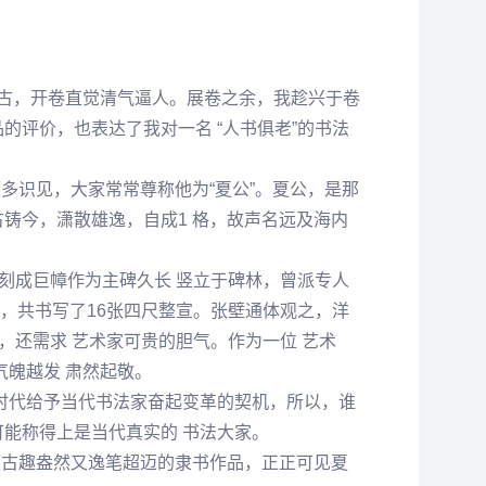
淳古，开卷直觉清气逼人。展卷之余，我趁兴于卷
的评价，也表达了我对一名 “人书俱老”的书法
多识见，大家常常尊称他为“夏公”。夏公，是那
铸今，潇散雄逸，自成1 格，故声名远及海内
书刻成巨幛作为主碑久长 竖立于碑林，曾派专人
 ，共书写了16张四尺整宣。张壁通体观之，洋
，还需求 艺术家可贵的胆气。作为一位 艺术
气魄越发 肃然起敬。
时代给予当代书法家奋起变革的契机，所以，谁
能称得上是当代真实的 书法大家。
幅古趣盎然又逸笔超迈的隶书作品，正正可见夏