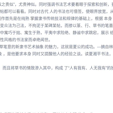
拟之贵似”，尤贵神似。同时强调书法艺术要着眼于探索和创新
帖都可以看看。同时对古代 人的书法也可借签，使眼界放宽，从
创作首先是在纯熟 掌握隶书传统技法和规律的基础上，根据 本身
变众法为己法，不拘泥于某碑某帖，而掺以篆、行、草书的笔墨
中寓巧于拙、寓生于熟，平夷中求险绝、静谧中求跳宕，展示 给
性风格的书法家而卓绝闻世。
草笔意的新隶书艺术抽象 的魅力，这就是夏公的成功。---摘自
术抽象 ，是他要求本身 同时又提醒他人的经验之谈。读夏湘平书法
，而且将草书的情致渗入其中，构成 了“人有我有、人无我有”的