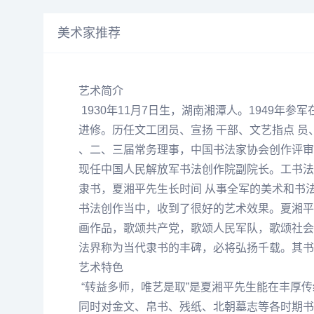
美术家推荐
艺术简介
1930年11月7日生，湖南湘潭人。1949年
进修。历任文工团员、宣扬 干部、
文艺
指点 员
、二、三届常务理事，中国书法家协会创作评审
现任中国人民解放军书法创作院副院长。工书法
隶书，
夏湘平
先生长时间 从事全军的美术和书
书法创作当中，收到了很好的艺术效果。
夏湘平
画作品，歌颂共产党，歌颂人民军队，歌颂社会
法界称为当代隶书的丰碑，必将弘扬千载。其书
艺术特色
“转益多师，唯艺是取”是
夏湘平
先生能在丰厚传
同时对金文、帛书、残纸、北朝墓志等各时期书