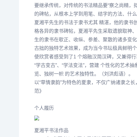
要继承传统，对传统的书法精品要“察之尚精，
的碑帖，从根本上学到用笔、结字的方法、什么
夏湘平
先生的书法于隶书尤其 精湛，他的隶书
格各异的隶书碑帖，
夏湘平
先生采取遗貌取神、
生的隶书在欹正、收纵、参差、聚散的诸多变化
古拙的独特艺术效果，成为当今书坛极具鲜明个
使欣赏者感受到了1 个熔融汉简汉碑，又兼得行
“学古变古”、“学法变法”，营建 个性化的艺
览、独树一帜 的艺术独特性。（刘洪彪语）。
以“草情隶韵”为特色的夏隶，不仅广纳诸隶之长
范》
个人履历
夏湘平书法作品