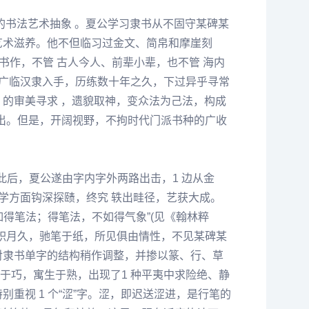
的书法艺术抽象 。夏公学习隶书从不固守某碑某
艺术滋养。他不但临习过金文、简帛和摩崖刻
书作，不管 古人今人、前辈小辈，也不管 海内
是从广临汉隶入手，历练数十年之久，下过异乎寻常
 的审美寻求 ，遗貌取神，变众法为己法，构成
付出。但是，开阔视野，不拘时代门派书种的广收
。
此后，夏公遂由字内字外两路出击，1 边从金
学方面钩深探赜，终究 轶出畦径，艺获大成。
得笔法；得笔法，不如得气象”(见《翰林粹
积月久，驰笔于纸，所见俱由情性，不见某碑某
对隶书单字的结构稍作调整，并掺以篆、行、草
于巧，寓生于熟，出现了1 种平夷中求险绝、静
重视 1 个“涩”字。涩，即迟送涩进，是行笔的