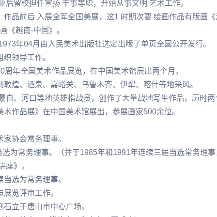
毕业后留校担任宣扬 干事等职，开始从事文明 艺术工作。
作，作品前后 入展全军全国美展，这1 时期次要 绘画作品有版
画《越南-中国》。
，1973年04月由人民美术出版社选定出版了单页全国公开发行。
法组织领导工作。
50周年全国美术作品展览，在中国美术馆展出两个月。
到敦煌、酒泉、嘉峪关、乌鲁木齐、伊犁、喀什等地采风。
源、蒙自、河口等地英雄指战员，创作了大量战地写生作品，历时两
疆美术作品展》在中国美术馆展出，参展画家500余位。
美术家协会常务理事。
，当选为常务理事。（并于1985年和1991年连续三届当选常务
讲座》。
继续当选为常务理事。
参与展览评审工作。
刻石立于唐山市中心广场。