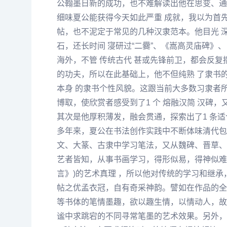
公翰墨日新的成功，也不难解读出他在思变、通
细味夏公能获得今天如此严重 成就，我以为首
帖，也不泥定于常见的几种汉隶范本。他目光 
石，还长时间 寖研过“二爨”、《嵩高灵庙碑》
海外，不管 传统古代 甚或先锋前卫，都会反复
的功夫，所以在此基础上，他不但纯熟 了隶书的
本身 的隶书个性风貌。这跟当前大多数习隶者所
博取，使欣赏者感受到了1 个 熔融汉简 汉碑，
其次是他厚积薄发，融会贯通，探索出了1 条
多年来，夏公在书法创作实践中不断体味清代包
文、大篆、古隶中学习笔法，又从魏碑、晋草、
艺者皆知，从事书画学习，得形似易，得神似难
言》)的艺术真理 ，所以他对传统的学习和继
帖之优孟衣冠，自有奇采神韵。譬如在作品的全
等书体的笔情墨趣，欲以趣生情，以情动人，故
谧中求跳宕的不同寻常笔墨的艺术效果。另外，他