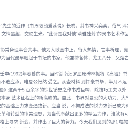
平
先生的近作《书周敦颐爱莲说》长卷，其书神采奕奕，俗气 
文情墨趣，交映生光。”此诗是我对他“清雅独芳”的隶书艺术作品
国书协常务理事会共事。他为人耿直中正，待人热情，言事析理，颇
作为当代最早崛起于书坛的书家，他兼擅各体，尤工八分，又熔古
申(1992)年春暮的事。当时湖南汩罗屈原碑林拟将《离骚》
不敢应承，唯夏公怅然 受之。从查材料 到挥毫书毕，半月不足
骚》这两千5 百余字的惊世镇史之作书成巨幛，除技巧工夫以外 
本身 艺术征程上的新
高峰
的。自此，书界对夏公的大功力、大
统的基础上力求变通致新。应当 说，不拘成法的锐力求新已成为
变革和转型的审美理想，为当代奉献出更多的精品力作，谁就有可
格上寻求 新变，并作出了巨大的努力。今天我们见到的那1 幅