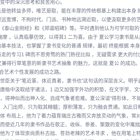
变中的深沉思考和良苦用心。
先是他转益多师，唯艺是取，能在丰厚的传统根基上构建出本身 
深远宽博，不拘时代、门派、书种地远溯近取，以便汲取更多的
、《泰山金刚经》和《郑道昭碑》等。平时遇到他认为可学可取的
揣摩 ，认真临摹仿效，以得其1 二为喜。由于 夏公学习隶书
基本技法，也掌握了隶书变化的普通 规律，最初 终能根据 本身
走的专习1 碑而不思旁骛的熟门熟径比拟 ，无疑需求 更大的
又兼得行草笔意的新隶书艺术抽象 的魅力，这就是 夏公 的成功
适合艺术个性发展的成功之路。
世臣关于“笔近篆、体近真者，隶书也”这句话的深层含义。明乎
唐楷中汲取结字诸法，1 边又加强字外功的积垫，在文字学、文
，得神似而出神入化、自成气象者愈难。夏公深谙“得形体，不如
承，入门出师，只为取其精髓；厚积薄发，只为融会贯通。如此日
体 布局上，他为了着力蕴育端庄古雅而又奔放灵动的气象，常
而使近几年的隶书作品在欹正、收纵、参差、聚散的变化中寓拙
为了体现崇尚质朴古拙、苍劲老辣的艺术寻求 ，他在用笔上特别