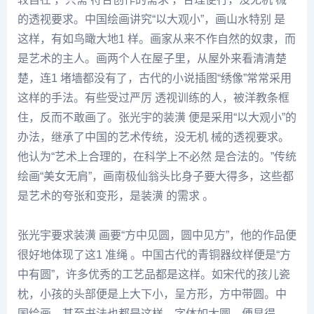
的透视要求。中国绘画讲究“以大观小”，画山水特别 是
这样，有如鸟瞰大地1 样。画家从来不作自然的奴隶，而
是艺术的主人。画两个人在屋子里，从屋外来看清清楚
楚，连1 堵墙都没有了，古代的小说插图“绣像”常常采用
这样的手法。有些受过严厉 透视训练的人，被洋教条框
住，反而不敢画了。
张光
宇的装潢 便是采用“以大观小”的
办法，继承了中国的艺术传统，没无机 械的透视要求。
他认为“艺术上合理的，在科学上不必然 是合法的。”传统
绘画“美女无肩”，画南极仙翁头比身子要大得多，这些都
是艺术的夸张和变形，是装潢 的需求 。
张光
宇要求装潢 画要“方中见圆，圆中见方”，他的作品便
很好地体现了这1 准绳 。中国古代的青铜器纹样便是“方
中有圆”，许多优秀的工艺品都是这样。如宋代的孩儿瓷
枕，小孩的头部便是上大下小，呈方形，方中带圆。中
国绘画，甚至书法也都是这样，字体如太圆，便显得