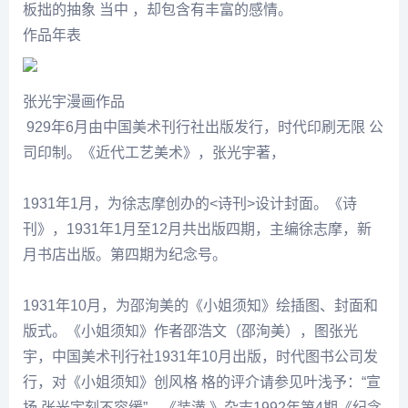
板拙的抽象 当中 ，却包含有丰富的感情。
作品年表
张光宇漫画作品
929年6月由中国美术刊行社出版发行，时代印刷无限 公
司印制。《近代工艺美术》，
张光
宇著，
1931年1月，为徐志摩创办的<诗刊>设计封面。《诗
刊》，1931年1月至12月共出版四期，主编徐志摩，新
月书店出版。第四期为
纪念
号。
1931年10月，为邵洵美的《小姐须知》绘插图、封面和
版式。《小姐须知》作者邵浩文（邵洵美），图
张光
宇，中国美术刊行社1931年10月出版，时代图书公司发
行，对《小姐须知》创风格 格的评介请参见
叶浅予
：“宣
扬
张光
宇刻不容缓”，《装潢 》杂志1992年第4期《
纪念