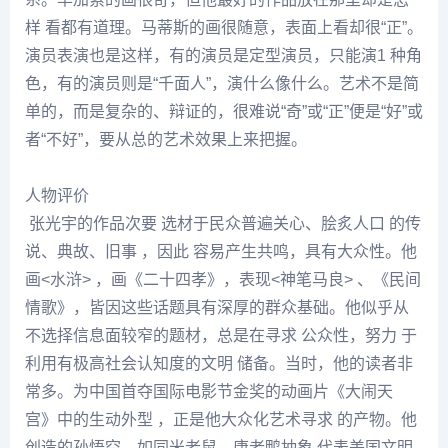
样 看都有道理。
马蒂斯
的画很随意，表面上看却很“正”。
演员表演也是这样，有的演员是定型演员，只能演1 种角
色，有的演员则是“千面人”，演什么像什么。艺术不是简
单的，而是复杂的、辩证的，很难说“奇”或“正”便是“好”或
者“不好”，要从总的艺术效果上来把握。
人物评价
张光
宇的作品次要 选材于民众普遍关心、脍炙人口 的传
说、典故、旧事 ，因此 容易产生共鸣，具有大众性。他
画<水浒> ，画《二十四孝》，表现<神笔马良> 、《民间
情歌》，皆因这些话题具有深厚的群众基础。他似乎从
不选择信息面较窄的题材，总是在寻求 公众性，努力 于
利用有极高社会认知度的文明 储备。当时，他的读者非
常多。为中国首夺国际电影节金奖的动画片《大闹天
宫》中的生动外型 ，正是他大众化艺术寻求 的产物。他
创造的孙悟空，如同米老鼠、唐老鸭抽象 代表美国文明