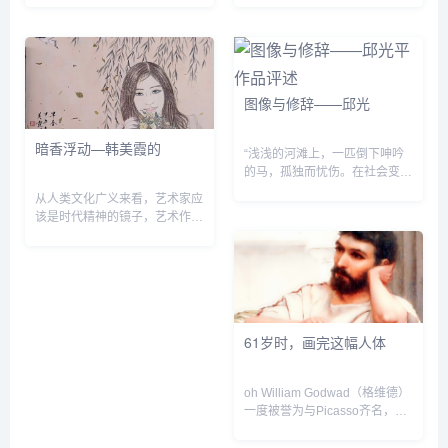
民、根植于健康人性基础上执著
出席了俄罗斯功勋画家乌拉洛夫
的审美理想和信念，有不断遵循
个人绘画展《十七个刹那》开幕
艺术规律实践的坚强意志。&...
式和向中国美术馆的赠画...
图像与修辞——邱光
暗香浮动—韩美霞的
“浅浅的河滩上，一匹倒下呻吟
的马，孤独而忧伤。在社会变得
日益纷繁复杂的今天，马儿已经
从人类文化广义来看，艺术家应
被人们遗忘在历史的长河里。这
该是时代精神的镜子，艺术作品
或许是我对马儿的一种情结，悲
应忠实的反映着人类的内心世
情的，带有考古学家的心...
界。绵延千年的中国“仕女画
&dquo;正随着时代、文化的变
迁而变化，当代社会...
61岁时，画完这幅人体
oh William Godwad（格维德）
一度被誉为与Picasso齐名，他
一生以画美女著称，他所创作的
古典西方仕女在前半生时备受追