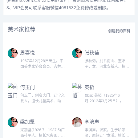
(Meishu.com)注册及使用协议》
，否则请勿使用本站任何服务。
3、VIP会员可联系客服微信4081532免费修改或删除。
美术家推荐
创建我的百科
周喜悦
张秋菊
1967年12月28日出生。中
张秋菊，别名南山、重阳
国美术家协会会员、吉林省
子，女，河北安新人。擅长
新闻学会漫画委员会副主
连环画、儿童美术。1961年
任、吉林省美术家协会漫画
天津河北美术学院国画专修
艺术委员会副主任。漫画作
班毕业。后历任《河北美
何玉门
英韬
品在全国漫画大赛中获奖
术》、《河北画报》、河北
100余次。...
美术出版社编辑、编审。所
何玉门，别名大门，辽宁义
&bsp;英韬（1925年6
编图书《长发妹》、《小精
县人。擅长儿童美术、动
月-2012年3月25日），原
灵画传》、《儿童简笔画教
画。中国美术片导演、编
名杨筠生，男，天津人，北
程》、《哪吒》、《济公》
剧。生于黑龙江齐齐哈尔。
平辅仁大学社会系肄业，华
等获第二届全国连环画优秀
曾在齐齐哈尔市文艺工作
北联合大学政治学院、文艺
梁加坚
李滨声
图书奖(二等)、冰心奖、黄
团、民众教育馆工作。解放
学院毕业。 1949年在北平
河金牛奖。编绘系列套书...
后在东北电影制厂美术片
军管会文化接管委员会美工
梁加坚(1926.7—1987.5)广
李滨声，汉族，生于哈尔
组，1956年调入上海美术电
队工作。同年8月调铁道部
西桂平人。擅长水彩画、漫
滨，原籍辽宁本溪。擅长漫