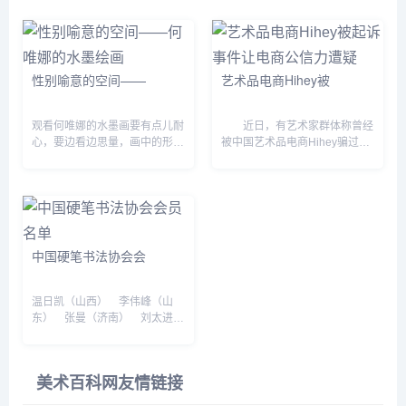
捧，后半生却同样因这些画而饱
受诟病。他最终在声名狼藉之...
性别喻意的空间——
艺术品电商Hihey被
观看何唯娜的水墨画要有点儿耐
近日，有艺术家群体称曾经
心，要边看边思量，画中的形象
被中国艺术品电商Hihey骗过作
会慢慢凸现。画面会展开一些故
品与欠画款不还，将联合起来到
事，我们会感受到讲故事人的心
北京朝阳法院起诉Hihey，并以
绪，那种心绪随着画中物相，浸
诈骗罪向公安机关报案。
染我们的心灵，直到进入浓密
消息一经发出便迅速引...
化...
中国硬笔书法协会会
温日凯（山西） 李伟峰（山
东） 张曼（济南） 刘太进
（山东） 桑颖（山东） 罗寒
松（济宁） 于洪庆（郓城）
周燕（山东） 宁友福（山
美术百科网友情链接
东） 曹振英（江苏） 李建军
（陕西） 刘子东（甘肃） 刘