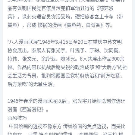
品有讽刺国民党官僚贪污克扣军饷丑行的《窈窕淑
兵》，讽刺交通官员贪污受贿，硬把旅客塞上卡车（带
黄鱼），形成 惨祸的漫画《黄鱼熟，白骨香》等。
“八人漫画联展”1945年3月15日至20日在重庆中苏文明
协会展出。参展人有张光宇、
叶浅予
、
丁聪
、
沈同衡
、
特伟
、
张文元
、
余所亚
、
廖冰兄
。8人共展出作品300余
幅。作品内容以抗战后期尖锐的政治成绩 和“大后方”的社
会生活为背景，批判揭露国民党特务统治和“前方吃紧，
后方紧吃”的无耻生活。
1945年春季的漫画联展以后 ，张光宇开始埋头创作连环
漫画《西游漫记》。
画风技巧
中国绘画的透视不像东方 传统绘画的焦点透视，而是比
较自在 ，只需 符合创作的需求 ，合理便行，没无机 械