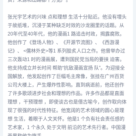
张光
宇艺术的兴味 点和理想 生活十分贴近。他没有埋头
于故纸堆，沉浸于某种缺乏时效的沙龙圈里的话题。从
20年代至40年代，他的漫画1 路追击时政，揭露腐败。
他创作了《登场人物》、《开源节流图》、《西游漫
记》、 <儒林外史>等1 系列脍炙人口之作。他曾举办过
三次轰动1 时的漫画展，遭到国民党当局的要挟 迫害。
他支持成立并长时间 帮助“抗敌漫画宣扬 队”。为迎接全
国解放，他发起创作了巨幅毛主席像，张挂在广州百货
公司大楼上，产生爆炸性影响。直到病逝前，他还创作
了许多歌颂进步社会和理想的作品。许多作品都是直面
理想 ，干预理想 ，即使谈古也是借古喻今，创作取向体
现了很强的时代性特征。他宽阔的艺术领域的圆心是理
想 生活，着眼
于人
文关怀。他是1 个负有社会责任感的
艺术家，1 个永久 处于文明 前沿的艺术先行者。中国漫
画界称他为旗手。