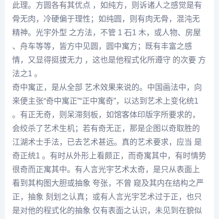
此理。方圆各有其优点 ，如纯方，则诉诸人之感觉是有
骨无肉，冷硬偏
于理
性；如纯圆，则有肉无骨，混沌无
精神。光宇外型 之方法，不管 1 石1 木，或人物、房屋
、舟车等等，皆方中见圆，圆中寓方；既有丰富之感
情，又显得挺拔无力 ，这也是他程式化所遵守 的次要 方
法之1 。
奇中寓正，是从全部 艺术效果来说的。中国画法中，向
来便主张“奇中寓正”“正中寓奇”，以达到艺术上变化统1
。有正无奇，则呆滞刻板，如馆客体印版字所要求的，
会绞杀了艺术生机；若有奇无正，那是企图以奇取胜的
江湖术士手法，已去艺术甚远。真的艺术要求，应当 是
奇正统1 。有时从外形上看颇正，而奇寓其中，有时情势
很奇而正寓其中。有人言光宇艺术太奇，是只从表面上
看到其构图大胆或抽象 夸张，不曾 窥及其内在结构之严
正，抽象 刻划之认真；或有人言光宇艺术过于正，也只
是对他的程式化的抽象 仅有表面之认识，未见到在貌似