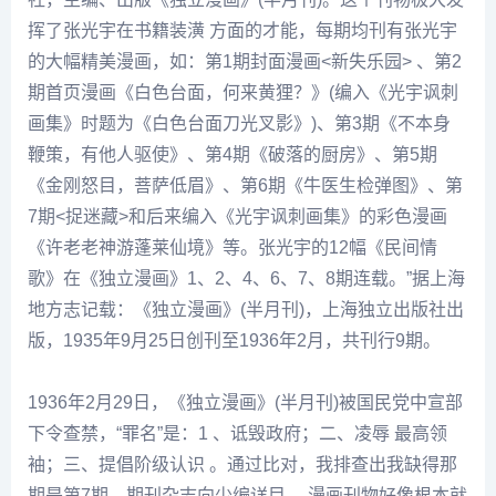
挥了张光宇在书籍装潢 方面的才能，每期均刊有张光宇
的大幅精美漫画，如：第1期封面漫画<新失乐园> 、第2
期首页漫画《白色台面，何来黄狸？》(编入《光宇讽刺
画集》时题为《白色台面刀光叉影》)、第3期《不本身
鞭策，有他人驱使》、第4期《破落的厨房》、第5期
《金刚怒目，菩萨低眉》、第6期《牛医生检弹图》、第
7期<捉迷藏>和后来编入《光宇讽刺画集》的彩色漫画
《许老老神游蓬莱仙境》等。张光宇的12幅《民间情
歌》在《独立漫画》1、2、4、6、7、8期连载。”据上海
地方志记载：《独立漫画》(半月刊)，上海独立出版社出
版，1935年9月25日创刊至1936年2月，共刊行9期。
1936年2月29日，《独立漫画》(半月刊)被国民党中宣部
下令查禁，“罪名”是：1 、诋毁政府；二、凌辱 最高
领
袖
；三、提倡阶级认识 。通过比对，我排查出我缺得那
期是第7期。期刊杂志向少编详目 ，漫画刊物好像根本就