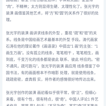
“肉”，不精神；太方则显得生硬、太理性化了。
张光
宇的
装潢 画借鉴其他艺术，将“方”和“圆”的关系作了很好的处
理。
张光
宇的装潢 画讲求线条的外型 ，重视 “疏”和“密”的关
系。线条是中国绘画艺术最基本的外型 手段。清代画家
石涛
在他的理论著作《画语录》中提出“1 画”的主张：“1
画生万画”。没有孤立的线条，笔笔相干 ，笔笔相生，画
到底，千变万化的线条都是彼此 联系、彼此 呼应的。“密
不通风，疏可跑马”，张光宇的装潢 画应用 线条借鉴了中
国书法，有的画面根本不作暗影 处理，就是使用线条，
疏疏密密，虚真假 实，将作者的感情很好地传达出来。
张光宇创作的装潢 画初看似乎很平常，很“正”，但细心
来看，很有个性，很有特点，很“奇”。中国人评论1 件艺
术作品，常常 用1 句话：“不足为奇”。其实“奇”并不等于