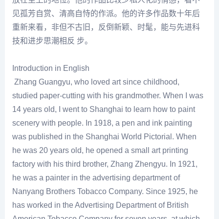
见孤芳自赏、清高自恃的作派。他的许多作品数十年后
重新来看，非但不古旧，反倒新颖、时髦，能与先进科
技和进步思潮相反 步。
Introduction in English
Zhang Guangyu, who loved art since childhood,
studied paper-cutting with his grandmother. When I was
14 years old, I went to Shanghai to learn how to paint
scenery with people. In 1918, a pen and ink painting
was published in the Shanghai World Pictorial. When
he was 20 years old, he opened a small art printing
factory with his third brother, Zhang Zhengyu. In 1921,
he was a painter in the advertising department of
Nanyang Brothers Tobacco Company. Since 1925, he
has worked in the Advertising Department of British
American Tobacco Company for seven years, at which