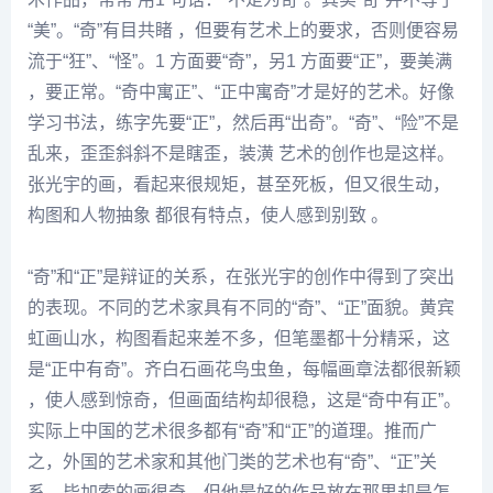
“美”。“奇”有目共睹 ，但要有艺术上的要求，否则便容易
流于“狂”、“怪”。1 方面要“奇”，另1 方面要“正”，要美满
，要正常。“奇中寓正”、“正中寓奇”才是好的艺术。好像
学习书法，练字先要“正”，然后再“出奇”。“奇”、“险”不是
乱来，歪歪斜斜不是瞎歪，装潢 艺术的创作也是这样。
张光宇的画，看起来很规矩，甚至死板，但又很生动，
构图和人物抽象 都很有特点，使人感到别致 。
“奇”和“正”是辩证的关系，在张光宇的创作中得到了突出
的表现。不同的艺术家具有不同的“奇”、“正”面貌。
黄宾
虹
画山水，构图看起来差不多，但笔墨都十分精采，这
是“正中有奇”。
齐白石
画花鸟虫鱼，每幅画章法都很新颖
，使人感到惊奇，但画面结构却很稳，这是“奇中有正”。
实际上中国的艺术很多都有“奇”和“正”的道理。推而广
之，外国的艺术家和其他门类的艺术也有“奇”、“正”关
系。
毕加索
的画很奇，但他最好的作品放在那里却是怎