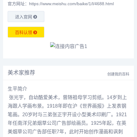
官方网址：https://www.meishu.com/baike/1/l/4688.html
进入官网
百科认领
美术家推荐
创建我的百科
生平简介
张光
宇，自幼酷爱美术，曾随祖母学习剪纸。14岁到上
海跟人学画布景。1918年即在沪《世界画报》上发表钢
笔画。20岁时与三弟
张正宇
开设小型美术印刷厂。1921
年任南洋兄弟烟草公司广告部绘画员。1925年起，在英
美烟草公司广告部任职7年，此时开始创作漫画和讽刺