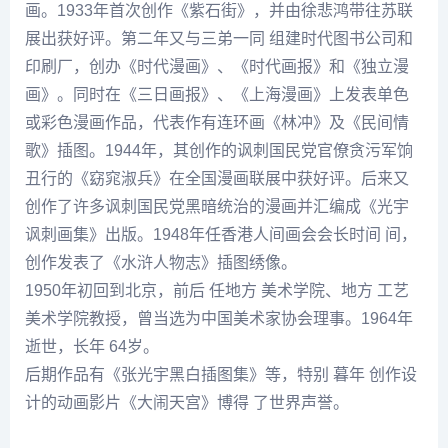
画。1933年首次创作《紫石街》，并由
徐悲鸿
带往苏联
展出获好评。第二年又与三弟一同 组建时代图书公司和
印刷厂，创办《时代漫画》、《时代画报》和《独立漫
画》。同时在《三日画报》、《上海漫画》上发表单色
或彩色漫画作品，代表作有连环画《林冲》及《民间情
歌》插图。1944年，其创作的讽刺国民党官僚贪污军饷
丑行的《窈窕淑兵》在全国漫画联展中获好评。后来又
创作了许多讽刺国民党黑暗统治的漫画并汇编成《光宇
讽刺画集》出版。1948年任香港人间画会会长时间 间，
创作发表了《水浒人物志》插图绣像。
1950年初回到北京，前后 任地方 美术学院、地方 工艺
美术学院教授，曾当选为中国美术家协会理事。1964年
逝世，长年 64岁。
后期作品有《
张光
宇黑白插图集》等，特别 暮年 创作设
计的动画影片《大闹天宫》博得 了世界声誉。