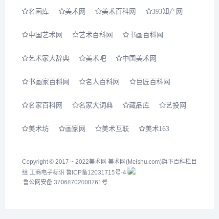
宏亮（黑龙江） 张琳...
名画库
美术网
美术百科网
393知产网
中国艺术网
艺术百科网
书画百科网
艺术家大辞典
美术吧
中国美术网
书画家百科网
名人百科网
巨匠百科网
名家百科网
名家大词典
藏品库
艺投网
美术坊
画家网
美术互联
美术163
Copyright © 2017 ~ 2022
美术网
美术网(Meishu.com)旗下百科栏目
组
工商电子标识
鲁ICP备12031715号-4
鲁公网安备 37068702000261号