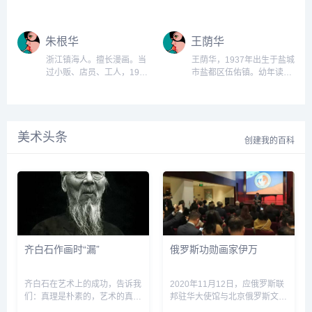
影制片厂。处女作《夸口的
《人民铁道报》工作，1953
画。1947年先后在南京国立
画、戏曲人物画。曾用名李
青蛙》颇受好评。...
年3月调《人民日报》工
中央大学艺术系、杭州国立
洛非，笔名梨园客。父亲是
作。1976年曾在《美术》杂
艺专西画系学习。历任中国
汉族，母亲为满族。父亲是
朱根华
王荫华
志短期工作。四人帮倒台
美术家协会上海分会秘书、
私塾学历的知识分子，没上
后，曾任全国美术工作小组
广西艺术学院讲师、副教
过洋学堂；母亲毕业于沈阳
浙江镇海人。擅长漫画。当
王荫华，1937年出生于盐城
副组长、办公室主任。1...
授。作品有《小别...
女子师范。自幼寄居沈阳外
过小贩、店员、工人，1949
市盐都区伍佑镇。幼年读过
祖家中，外祖父翁恩裕民国
的参军，在空军任职。自学
私塾，1946年—1948年曾
初年是国会议员，后来回原
漫画。1958年在《世界知
在盐城中学读过中学，1948
籍，当时街邻多为知识界
识》编辑部任美编，1986年
年下半年因时局动荡，被迫
人，少有接触劳动人民机
调《人民日报》任主任编
失学，辗转上海华顺码头做
会，因此对于人生观的形成
美术头条
辑、高级编辑，从事国际国
过小工。...
创建我的百科
从根本上缺乏积极条...
内时事漫画创作，1992年离
休。...
齐白石作画时“漏”
俄罗斯功勋画家伊万
齐白石在艺术上的成功，告诉我
2020年11月12日，应俄罗斯联
们：真理是朴素的，艺术的真谛
邦驻华大使馆与北京俄罗斯文化
是平凡而简朴的。他有根植于人
中心的联袂邀请，美术网刘丽君