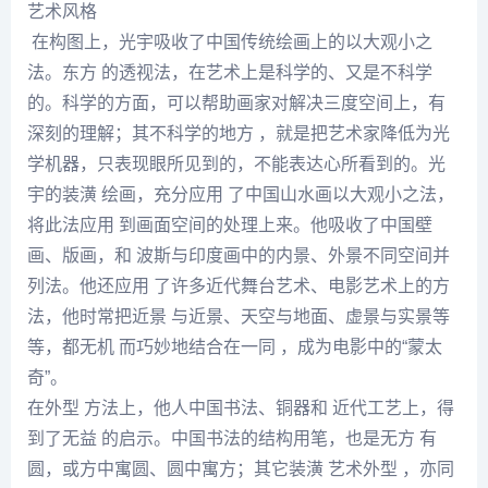
艺术风格
在构图上，光宇吸收了中国传统绘画上的以大观小之
法。东方 的透视法，在艺术上是科学的、又是不科学
的。科学的方面，可以帮助画家对解决三度空间上，有
深刻的理解；其不科学的地方 ，就是把艺术家降低为光
学机器，只表现眼所见到的，不能表达心所看到的。光
宇的装潢 绘画，充分应用 了中国山水画以大观小之法，
将此法应用 到画面空间的处理上来。他吸收了中国壁
画、版画，和 波斯与印度画中的内景、外景不同空间并
列法。他还应用 了许多近代舞台艺术、电影艺术上的方
法，他时常把近景 与近景、天空与地面、虚景与实景等
等，都无机 而巧妙地结合在一同 ，成为电影中的“蒙太
奇”。
在外型 方法上，他人中国书法、铜器和 近代工艺上，得
到了无益 的启示。中国书法的结构用笔，也是无方 有
圆，或方中寓圆、圆中寓方；其它装潢 艺术外型 ，亦同