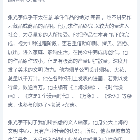
张光
宇似乎不太在意 单件作品的绝对 完善 ，也不讲究作
为藏品或商品的品相。他力求作品终究 以较大的量进入
社会，为尽量多的人所接受。他把作品在本身 笔下的完
成，视为1 种过程阶段，更看重借助印刷、拷贝、演播、
展出，进入家庭、影响生活，在民众中完成再创作。他
的作品原作较小，但是有极高的产量即扩散量，深度开
发了美术的文明 潜力。他为烟草公司设计烟标、火花，
总量以千万计。他在各种报刊上发表的漫画，若乘以发
行量，数逾百万。他主编有《上海漫画》、《时代漫
画》、《这是1 个漫画时代》、《万象》、《论语》等杂
志，也参与创办了<装潢 >杂志。
张光宇不同于我们所熟悉的文人画家。他身处大上海的
文明 中心，具有产业社会的认识 。所以，他表现城市的
生活景象，不反感和抵制工业革命的成果和良性作用，