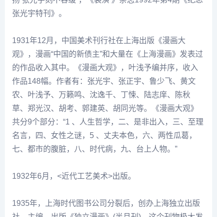
张光
宇特刊》。
1931年12月，中国美术刊行社在上海出版《漫画大
观》，漫画“中国的新债主”和大量在《上海漫画》发表过
的作品收入其中。《漫画大观》，
叶浅予
编并序，收入
作品148幅。作者有：张光宇、
张正宇
、
鲁少飞
、黄文
农、
叶浅予
、
万籁鸣
、沈逸千、丁悚、
陆志庠
、
陈秋
草
、郑光汉、
胡考
、郭建英、胡同光等。《漫画大观》
共分9个部分：“1 、人生哲学，二、是非出入，三、至理
名言，四、女性之谜，5 、丈夫本色，六、两性瓜葛，
七、都市的腹脏，八、时代病，九、台上人物。”
1932年6月，<近代工艺美术>出版。
1935年，上海时代图书公司分裂后，创办上海独立出版
社，主编、出版《独立漫画》(半月刊)。这个刊物极大发