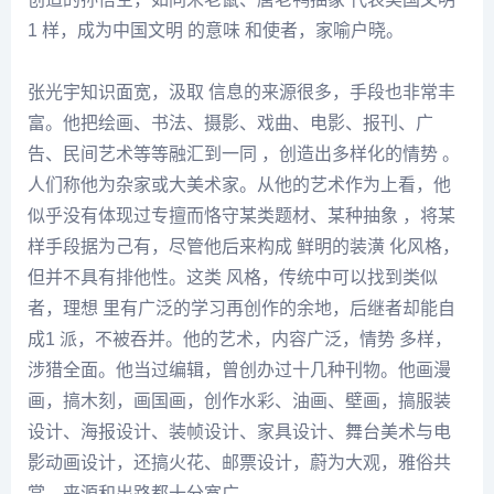
1 样，成为中国文明 的意味 和使者，家喻户晓。
张光
宇知识面宽，汲取 信息的
来源
很多，手段也非常丰
富。他把绘画、书法、摄影、戏曲、电影、报刊、广
告、民间艺术等等融汇到一同 ，创造出多样化的情势 。
人们称他为杂家或大美术家。从他的艺术作为上看，他
似乎没有体现过专擅而恪守某类题材、某种抽象 ，将某
样手段据为己有，尽管他后来构成 鲜明的装潢 化风格，
但并不具有排他性。这类 风格，传统中可以找到类似
者，理想 里有广泛的学习再创作的余地，后继者却能自
成1 派，不被吞并。他的艺术，内容广泛，情势 多样，
涉猎全面。他当过编辑，曾创办过十几种刊物。他画漫
画，搞木刻，画国画，创作水彩、油画、壁画，搞服装
设计、海报设计、装帧设计、家具设计、舞台美术与电
影动画设计，还搞火花、邮票设计，蔚为大观，雅俗共
赏，
来源
和出路都十分宽广。