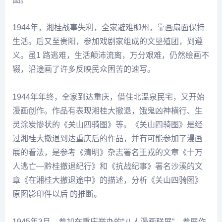
1944年，湘桂战事失利，全家避难柳州，靠画扇面保持
生活。后又至贵阳，参加戏剧家组成的文垦殖团，到遵
义。虽1 路逃难，生活颠沛流离，万分艰难，仍然绘画不
辍，沿途画了许多反映民众困苦的速写。
1944年年终，全家到达重庆，借住北温泉民宅，又开始
漫画创作。作品有表现湘桂大撤退，饿鬼凶神横行、生
灵涂炭惨状的《关山四骑图》等。《关山四骑图》是经
过湘桂大撤退到达重庆后的作品，并有可能参加了漫画
展的看法，是参考《清明》杂志署名王戎的文章《十万
人逃亡—黔桂撤退纪行》和《抗战纪事》署名沙溪的文
章《在湘桂大撤退途中》的描述，分析《关山四骑图》
原图影印件以后 的推断。
1945年3月，参加在重庆举办的“八人漫画联展”。参展作