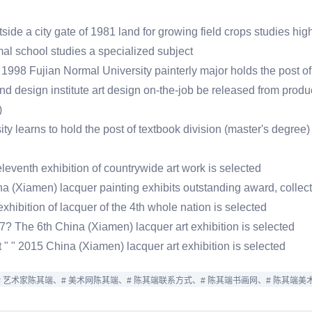
tside a city gate of 1981 land for growing field crops studies hig
mal school studies a specialized subject
 1998 Fujian Normal University painterly major holds the post of
nd design institute art design on-the-job be released from produc
)
ity learns to hold the post of textbook division (master's degree)
eleventh exhibition of countrywide art work is selected
na (Xiamen) lacquer painting exhibits outstanding award, collect
exhibition of lacquer of the 4th whole nation is selected
017? The 6th China (Xiamen) lacquer art exhibition is selected
nt " " 2015 China (Xiamen) lacquer art exhibition is selected
# 艺术家陈其端、
# 美术网陈其端、
# 陈其端联系方式、
# 陈其端书画网、
# 陈其端美