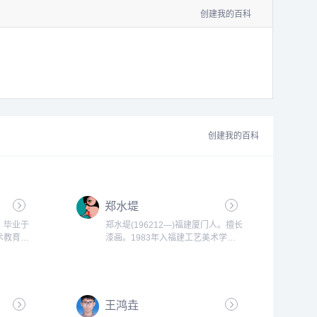
创建我的百科
创建我的百科
郑水堤
，毕业于
郑水堤(196212—)福建厦门人。擅长
术教育专
漆画。1983年入福建工艺美术学校
90年福州
漆画专业学习；1987年在夏门第一
995华东
印刷厂设计室从事包装设计；1995
育专业大
年创办同心设计工作室。...
王鸿垚