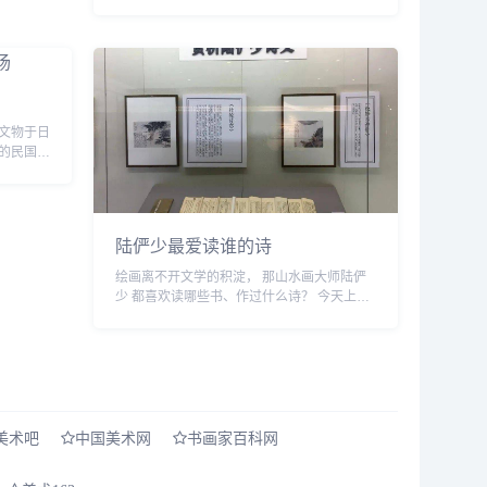
速传播。该画作描述了一幅未来某天，台湾地
区领导人在我国产航母上向中国大陆地区官
员...
文物于日
的民国外
诸多珍贵
..
陆俨少最爱读谁的诗
绘画离不开文学的积淀， 那山水画大师陆俨
少 都喜欢读哪些书、作过什么诗？ 今天上
午，“四分读书&bull;三分写字&bull;三分画画
——陆俨少&lsquo;十分功夫&sq...
美术吧
中国美术网
书画家百科网