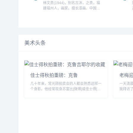
林文贵(1944)，别名古沐，之贵，福
建福州人，画家。擅长漆画、中国
画。1964年毕业于福州工艺美术专
科学校绘画专业，后受教于北京师
大，福建师大美术系。福州工艺美术
研究所，高级工艺美术师。...
美术头条
佳士得秋拍重磅：克鲁
老梅迎
几十年来，常光顾拍卖会的人都会熟悉这样一
一天清
个身影。他经常现身苏富比[微博]或佳士得[微
我拜访了我
博]，总是戴着一顶精心倾斜到一边的浅顶软
精神矍
呢帽，手里拿着雪茄，在拍卖厅里，他通常会
下笔豪
坐...
跃然纸...