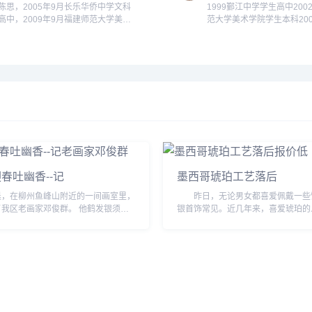
陈思，2005年9月长乐华侨中学文科
1999鄞江中学学生高中200
高中，2009年9月福建师范大学美术
范大学美术学院学生本科20
学大学，2014年9月福建师范大学美
中学教师无2010宁波美术馆馆
术学研究生，2017年8月福州外语外
贸学院美术学。...
春吐幽香--记
墨西哥琥珀工艺落后
晨，在柳州鱼峰山附近的一间画室里，
昨日，无论男女都喜爱佩戴一些
区老画家邓俊群。 他鹤发银须、
银首饰常见。近几年来，喜爱琥珀的
铄，正在挥笔作画，倾泻胸意。只见他
多，大家喜爱琥珀不仅仅是因为琥珀
放，转瞬间一株生气勃勃的迎春老梅便
多的是喜爱这个亿万年精华的琥珀给
来的...