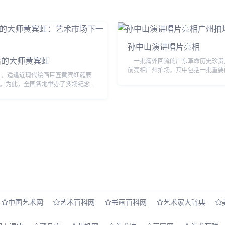
孙中山演讲唱片亮相
估的大师黄宾虹
一批海外回流的广东革命历史珍贵
前亮相广州拍场。其中包括一批重要
适逢近现代绘画巨匠黄宾虹诞辰
交档案、孙中山演讲唱片(粤语版)等
年。为此，全国各地举办了多场纪念活
历史文献。不少珍贵史料都是第一次面.
北各大拍卖公司更是抓住这一契机，推
同规模的黄宾虹书画专场。在刚刚结束
.
中国艺术网
艺术百科网
书画百科网
艺术家大辞典