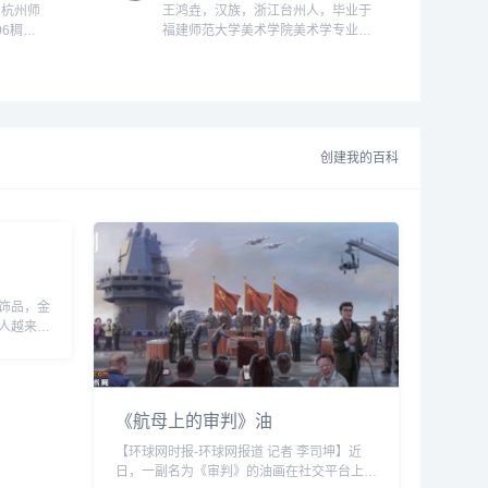
2杭州师
王鸿垚，汉族，浙江台州人，毕业于
06稠江
福建师范大学美术学院美术学专业，
员。...
学士学位。...
创建我的百科
饰品，金
人越来越
漂亮，更
人身心带
《航母上的审判》油
【环球网时报-环球网报道 记者 李司坤】近
日，一副名为《审判》的油画在社交平台上快