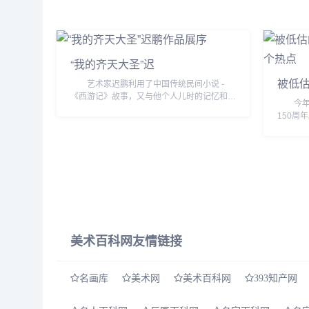
“我的齐天大圣”迟
被低
艺术家迟鹏利用了中国传统民间小说 -
《西游记》故事，又与他个人儿时的记忆和成
今年，
长中的喜怒哀乐之经验，还与他对现实的思
150周
考、观察相结合，并较为充分、熟练地利用新
动，南
媒体---...
出了不
的2014..
美术百科网友情链接
名画库
美术网
美术百科网
393知产网