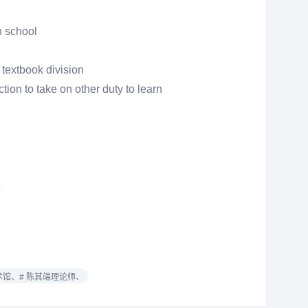
h school
 textbook division
tion to take on other duty to learn
术馆、
# 陈其端理论师、