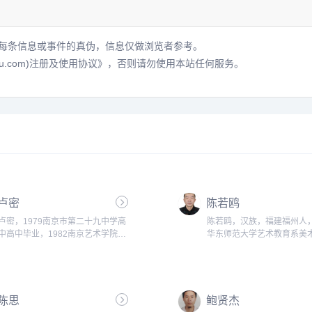
每条信息或事件的真伪，信息仅做浏览者参考。
hu.com)注册及使用协议》
，否则请勿使用本站任何服务。
卢密
陈若鸥
卢密，1979南京市第二十九中学高
陈若鸥，汉族，福建福州人
中高中毕业，1982南京艺术学院工
华东师范大学艺术教育系美
艺绘画专业学习大学本科，1986南
业，硕士学位。1987年-19
京师范大学美术学院教学。...
第四中学高中部高中1991-1
师范大学艺术教育系美术教
学本科。...
陈思
鲍贤杰