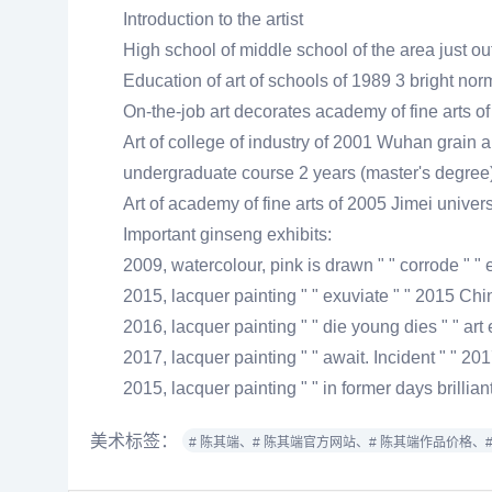
Introduction to the artist
High school of middle school of the area just ou
Education of art of schools of 1989 3 bright nor
On-the-job art decorates academy of fine arts of
Art of college of industry of 2001 Wuhan grain a
undergraduate course 2 years (master's degree
Art of academy of fine arts of 2005 Jimei univers
Important ginseng exhibits:
2009, watercolour, pink is drawn " " corrode " " 
2015, lacquer painting " " exuviate " " 2015 Chi
2016, lacquer painting " " die young dies " " art 
2017, lacquer painting " " await. Incident " " 2
2015, lacquer painting " " in former days brillia
美术标签：
# 陈其端、
# 陈其端官方网站、
# 陈其端作品价格、