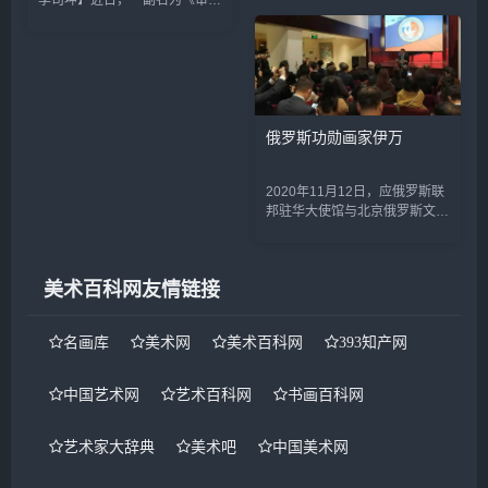
李司坤】近日，一副名为《审
动受到了社会各界的高度重视：
判》的油画在社交平台上快速传
中共中央党史研究室原副...
播。该画作描述了一幅未来某
天，台湾地区领导人在我国产航
母上向中国大陆地区官员...
俄罗斯功勋画家伊万
2020年11月12日，应俄罗斯联
邦驻华大使馆与北京俄罗斯文化
中心的联袂邀请，美术网刘丽君
出席了俄罗斯功勋画家乌拉洛夫
个人绘画展《十七个刹那》开幕
美术百科网友情链接
式和向中国美术馆的赠画...
名画库
美术网
美术百科网
393知产网
中国艺术网
艺术百科网
书画百科网
艺术家大辞典
美术吧
中国美术网