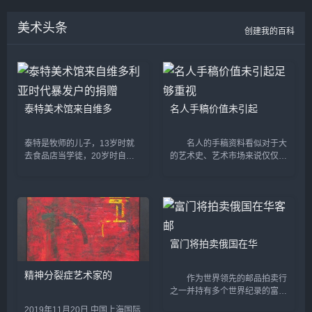
任教于广东省立艺专、杭州
院长，副教授，湖南省美术
《志在牧区》、版画《喂羊
国立艺专、山东大学艺术
家协会理事，湖南省油画学
羔》，合作有《草原骏马》
美术头条
系、华东艺专，南京艺术学
会副主席。...
创建我的百科
等。...
院教授。他是中国美术家协
会会员，江苏省美术家协会
常务理事，江苏油画研究会
顾问。...
泰特美术馆来自维多
名人手稿价值未引起
泰特是牧师的儿子，13岁时就
名人的手稿资料看似对于大
去食品店当学徒，20岁时自己
的艺术史、艺术市场来说仅仅只
开店。他善于经营，几番收购合
是一个小“切片”，但一旦经过研
并，很快成为百万富翁。这使他
究和解读，其时代价值就能显
变得野心勃勃，希望能在其他领
现。 本期专家：北京匡时
域获得话语权，他通过大量收购
中拍负责人陶珂 ...
来自...
富门将拍卖俄国在华
精神分裂症艺术家的
作为世界领先的邮品拍卖行
之一并持有多个世界纪录的富门
(David Feldma)拍卖公司将于4
2019年11月20日 中国上海国际