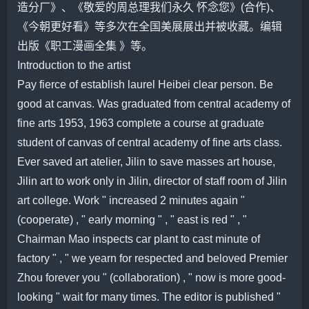
造分厂》、《敬爱的周总理我们永久 怀念您》(合作)、
《今朝更好看》等多次在全国美展展出并被收藏。编辑
出版《职工漫画全集 》等。
Introduction to the artist
Pay fierce of establish laurel Heibei clear person. Be
good at canvas. Was graduated from central academy of
fine arts 1953, 1963 complete a course at graduate
student of canvas of central academy of fine arts class.
Ever saved art atelier, Jilin to save masses art house,
Jilin art to work only in Jilin, director of staff room of Jilin
art college. Work " increased 2 minutes again "
(cooperate) , " early morning " , " east is red " , "
Chairman Mao inspects car plant to cast minute of
factory " , " we yearn for respected and beloved Premier
Zhou forever you " (collaboration) , " now is more good-
looking " wait for many times. The editor is published "