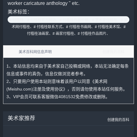
worker caricature anthology " etc.
美术标签：
# 付植桂、
# 付植桂官方网站、
# 付植桂作品价格、
# 艺术家付植桂、
# 美
术网付植桂、
# 付植桂联系方式、
# 付植桂书画网、
# 付植桂美术馆、
#
付植桂油画家、
# 画家付植桂、
# 付植桂作品图片、
美术百科网信息声明
创建我的百科
1、本站信息均来自于美术家自己投稿或网络，本站无法确定每条
信息或事件的真伪，信息仅做浏览者参考。
2、只要用户使用本站则意味着该用户以同意
《美术网
(Meishu.com)注册及使用协议》
，否则请勿使用本站任何服务。
3、VIP会员可联系客服微信4081532免费修改或删除。
美术家推荐
创建我的百科