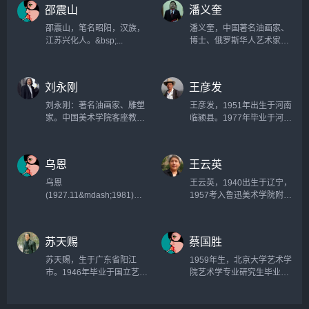
邵震山
潘义奎
邵震山，笔名昭阳，汉族，
潘义奎，中国著名油画家、
江苏兴化人。&bsp;...
博士、俄罗斯华人艺术家协
会主席、甘肃画院副院长、
甘肃省美术家协会副主席、
俄罗斯美术家协会会员、中
刘永刚
王彦发
国美术家协会会员、甘肃省
政协委员、甘肃省民革委
刘永刚：著名油画家、雕塑
王彦发，1951年出生于河南
员，尼古拉&middot;列里赫
家。中国美术学院客座教
临颍县。1977年毕业于河南
国际奖章和俄罗斯艺术科学
授。清华美术学院高研班导
大学美术系，曾任河南大学
院金质奖章获得者，此奖章
师。中国美术家协会会员，
美术系副主任、主任，河南
更被誉为艺术界的诺贝尔
中国雕塑学会会员。...
大学艺术学院常务副院长。
乌恩
王云英
奖。...
现任河南大学艺术学院教
授、硕士研究生导师，中国
乌恩
王云英，1940出生于辽宁，
教育部高等院校美术教育指
(1927.11&mdash;1981)别
1957考入鲁迅美术学院附
导委员会委员，中国艺术教
名张恩贵，满族，北京人。
中，1965毕业于鲁迅美术学
育促进会理事，河南美术家
擅长油画、连环画。1945年
院工艺系。现居沈阳，职业
协会副主席，河南美术家协
毕业于张家口市兴蒙学院师
艺术家。...
苏天赐
蔡国胜
会水彩艺术委员会主任，河
范二部。1950年入中央美术
南省教育界书画家协会副主
学院专修科学习。历任小学
苏天赐，生于广东省阳江
1959年生，北京大学艺术学
席，中国...
教师、内蒙古文艺工作团干
市。1946年毕业于国立艺
院艺术学专业研究生毕业，
部、《内蒙古画报》社创作
专，师从林风眠先生。曾任
清华大学艺术学院访问学
组长、中国美术家协会内蒙
林风眠画室助教，其后相继
者。湖南省当代油画院执行
古分会副主席。作品有年画