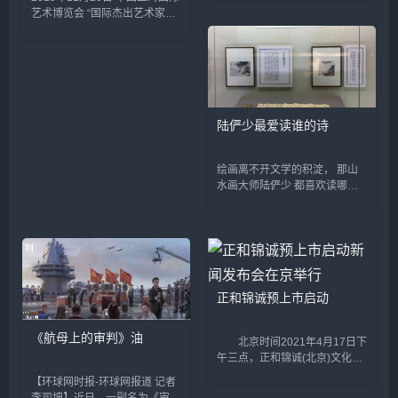
月18日至20日举办日内瓦邮品
艺术博览会 “国际杰出艺术家
系列春拍。春拍共包含《比利时
&dquo; Dave Capete(戴夫
经典》、《俄罗斯邮...
&middot;卡彭特)将携多幅画作
出席2019年上海国际艺术博览
会。Dave是博览会...
陆俨少最爱读谁的诗
绘画离不开文学的积淀， 那山
水画大师陆俨少 都喜欢读哪些
书、作过什么诗？ 今天上午，
“四分读书&bull;三分写字&bull;
三分画画——陆俨少&lsquo;十
分功夫&sq...
正和锦诚预上市启动
《航母上的审判》油
北京时间2021年4月17日下
午三点，正和锦诚(北京)文化科
技股份公司预上市启动发布大会
【环球网时报-环球网报道 记者
在大成路九号酒店二层举行。活