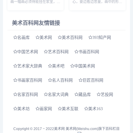
画一幅画必须得能挂在家里，寓
心，要边看边思量，画中的形象
意也要好，实则不然，艺术并不
会慢慢凸现。画面会展开一些故
等于美术，美术只是艺术的一个
事，我们会感受到讲故事人的心
子集，艺术的范围更广，我甚至
绪，那种心绪随着画中物相，浸
美术百科网友情链接
可以这么说:任何东西都可以是
染我们的心灵，直到进入浓密
有艺...
化...
名画库
美术网
美术百科网
393知产网
中国艺术网
艺术百科网
书画百科网
艺术家大辞典
美术吧
中国美术网
书画家百科网
名人百科网
巨匠百科网
名家百科网
名家大词典
藏品库
艺投网
美术坊
画家网
美术互联
美术163
Copyright © 2017 ~ 2022
美术网
美术网(Meishu.com)旗下百科栏目