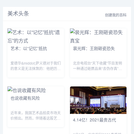
《民族生路》出版人。1938
1991-1993烟台师范学院美
美术家协会会员，河北省文
年后曾在武汉及重庆《新华
术系学习大专1993-1997山
联委员。河北省第五、六、
日报》工作，发表大量漫画
美术头条
东师范大学美术专业学习本
七届政协委员，县政协副主
创建我的百科
作品。1941年任延安《解放
科。...
席。...
日报》美...
艺术：以“记忆”抵抗
裴光辉：王刚砸瓷恐失
爱德华&middot;萨义德对于我们
北京电视台“天下收藏”节目发明
的意义是无法抹煞的：他把历史
一种通过砸赝品来“去伪存真”的
与现实紧密联系起来作为政治判
“护宝”奇招，至今砸掉赝品瓷器
断的基础，而且以文化作为“记
数百件。开播初期，我觉得这个
忆&dquo;抵抗“遗忘&dquo;的武
创意虽然新奇，但也担心万一砸
器。在他...
错了怎么办？陆...
也说收藏有风险
近年来，我国艺术品拍卖市场天
价频出。然而，伴随着这股艺术
4.14亿！2021最贵古代
品收藏热潮的，却是层出不穷的
“假古董、假文物”丑闻，文物等