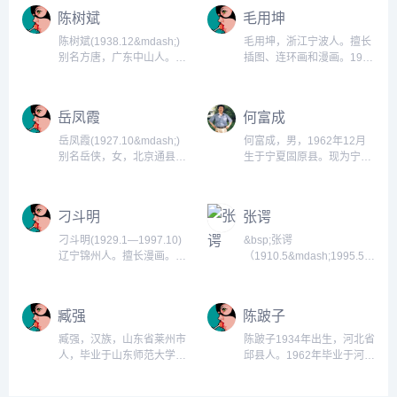
陈树斌
毛用坤
陈树斌(1938.12&mdash;)
毛用坤，浙江宁波人。擅长
别名方唐，广东中山人。现
插图、连环画和漫画。1952
为《羊城晚报》主任编辑、
年进新少年报社，1956年到
中国美协漫画艺术委员会委
中国少年报社，1958年到少
员、广东美协常务理事、广
年儿童出版社，均任美术编
岳凤霞
何富成
东漫画学会名誉会长、广东
辑。1967年参加创办上海少
画院特聘画家、广东省文史
年报和《好儿童》画报，任
岳凤霞(1927.10&mdash;)
何富成，男，1962年12月
馆馆员、曾任广东省第七、
美术组长、画报编辑部主
别名岳侠，女，北京通县
生于宁夏固原县。现为宁夏
八届政协委员，先后在国内
任、副编审。作品有连环画
人。擅长中国美术史。1954
日报主任编辑、小龙人报副
20多家报刊开设漫画专
《大扫除》、《周总理在少
年起在中央美术学院民族美
总编辑，系宁夏美术家协会
栏。...
年宫》、《小灵通漫游未
术研究所工作。中国艺术研
理事、宁夏漫画艺委会常务
刁斗明
张谔
来》、连环画漫画《海虹》
究院美术所副研究员。编著
副主任兼秘书长、中国新闻
等。...
有《中国雕塑辞典》中部分
漫画研究会常务理事。...
刁斗明(1929.1—1997.10)
&bsp;张谔
条目(合编)、《中国雕塑史
辽宁锦州人。擅长漫画。
（1910.5&mdash;1995.5），
图谱&mdash;&mdash;商周
1947年任海伦县民众教育馆
江苏宿迁人，擅长漫画。
时期》、《世界美术全集
美术干事、中学美术教师。
1928年入杭州艺专雕塑系学
&mdash;&mdash;中国石刻
1951年后历任黑龙江日报、
习，后转入上海美专西画
臧强
陈跛子
线画卷》(合编)等。...
嫩江日报、齐齐哈尔报、鹤
系，1931年毕业。1932年
城晚报社美术编辑，主任编
参加中国美术家联盟为执行
臧强，汉族，山东省莱州市
陈跛子1934年出生，河北省
辑。...
委员。曾任《漫画与生
人，毕业于山东师范大学美
邱县人。1962年毕业于河北
活》、《中华月报》美术编
术。1988-1991莱州市第一
美术学院。现任河北邱县文
辑，《漫画阵地》主编，
职业中专美术学习高中
化馆馆长，研究馆员。中国