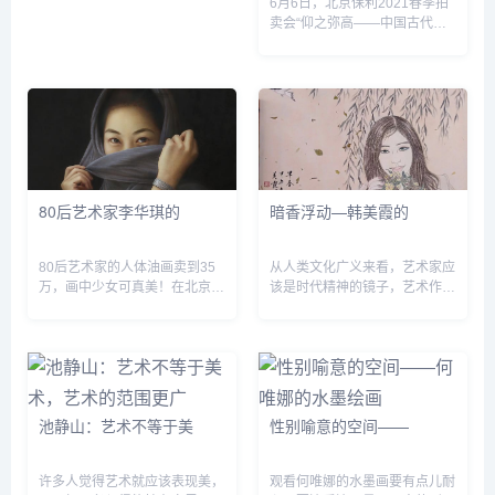
艺术品鉴定市场正在遭遇一波严
6月6日，北京保利2021春季拍
重的信任危机。“金...
卖会“仰之弥高——中国古代书
画夜场&dquo;专场举槌开拍，
本场汇集徐扬、杨维祯、金廷
标、石涛等为代表的名家之作
65件，经过4个...
80后艺术家李华琪的
暗香浮动—韩美霞的
80后艺术家的人体油画卖到35
从人类文化广义来看，艺术家应
万，画中少女可真美！在北京保
该是时代精神的镜子，艺术作品
利秋季拍卖会现当代中国艺术日
应忠实的反映着人类的内心世
场上，李华琪油画作品《小
界。绵延千年的中国“仕女画
夕》，经过多番激烈竞拍后最终
&dquo;正随着时代、文化的变
以35.65万成交。 李华琪，
迁而变化，当代社会...
1981年...
池静山：艺术不等于美
性别喻意的空间——
许多人觉得艺术就应该表现美，
观看何唯娜的水墨画要有点儿耐