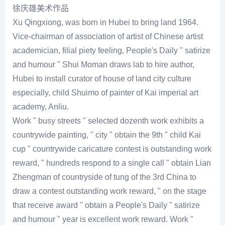
徐庆雄美术作品
Xu Qingxiong, was born in Hubei to bring land 1964.
Vice-chairman of association of artist of Chinese artist
academician, filial piety feeling, People's Daily " satirize
and humour " Shui Moman draws lab to hire author,
Hubei to install curator of house of land city culture
especially, child Shuimo of painter of Kai imperial art
academy, Anliu.
Work " busy streets " selected dozenth work exhibits a
countrywide painting, " city " obtain the 9th " child Kai
cup " countrywide caricature contest is outstanding work
reward, " hundreds respond to a single call " obtain Lian
Zhengman of countryside of tung of the 3rd China to
draw a contest outstanding work reward, " on the stage
that receive award " obtain a People's Daily " satirize
and humour " year is excellent work reward. Work "