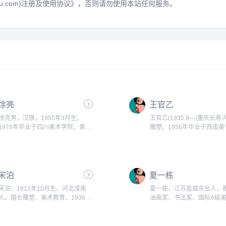
hu.com)注册及使用协议》
，否则请勿使用本站任何服务。
徐亮
王官乙
徐亮男，汉族，1955年3月生。
王官乙(1935.9—)重庆长
1978年毕业于四川美术学院，曾任
雕塑。1956年毕业于西南
永川地区群众艺术馆美术干部，现任
系，获阿尔及利亚美术家协
重庆市群众艺术馆美术摄影部主任、
员，四川美术学院教授。曾
副研究馆员，中国美术家协会会员，
大型雕塑创作工作并赴国外
重庆市美术家协会副主席兼副秘书
察。...
宋泊
长。...
夏一栋
宋泊，1911年10月生，河北滦南
夏一栋，江苏盐城东台人，
人。擅长雕塑、美术教育。1936年
油画家、书法家、国际A级
考入北平国立艺专雕塑系，1937年
师。中国民主促进会会员，
借读京华美术学院西画系，1941年
艺术创始人之一，中国美术
国立艺专毕业后留校任助教讲师。
员，国家二级美术师。南京大