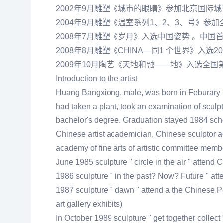
2002年9月雕塑《城市的眼睛》参加北京国际
2004年9月雕塑《温室系列1、2、3、号》参
2008年7月雕塑《岁月》入选中国姿势 。中国
2008年8月雕塑《CHINA—同1 个世界》入选
2009年10月陶艺《天地和融——地》入选全国
Introduction to the artist
Huang Bangxiong, male, was born in Feburary 1
had taken a plant, took an examination of sculp
bachelor's degree. Graduation stayed 1984 school
Chinese artist academician, Chinese sculptor ac
academy of fine arts of artistic committee membe
June 1985 sculpture " circle in the air " attend C
1986 sculpture " in the past? Now? Future " atte
1987 sculpture " dawn " attend a the Chinese P
art gallery exhibits)
In October 1989 sculpture " get together collect