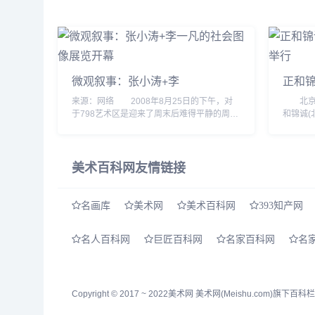
微观叙事：张小涛+李
正和
来源：网络 2008年8月25日的下午，对
北京时间
于798艺术区是迎来了周末后难得平静的周
和锦诚(
一，但在伊比利亚艺术中心，一场名为“微观
布大会
叙事：张小涛+李一凡社会图像&dquo;的展览
了社会
却人头攒...
原副...
美术百科网友情链接
名画库
美术网
美术百科网
393知产网
名人百科网
巨匠百科网
名家百科网
名
Copyright © 2017 ~ 2022
美术网
美术网(Meishu.com)旗下百科