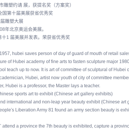
城市雕塑约请 展，获提名奖（方案奖）
加全国第十届美展获省优秀奖
首届雕塑大展
2008年北京奥运会美展。
第十1 届美展并发表。荣获省优秀奖
957, hubei saves person of day of guard of mouth of retail sal
ture of Hubei academy of fine arts to fasten sculpture major 198
 teach up to now. It is art of committee of sculptural of Hubei of
ademician, Hubei, artist now youth of city of committee member,
r, Hubei is a professor, the Master lays a teacher.
hinese sports art to exhibit (Chinese art gallery exhibits)
nd international and non-leap year beauty exhibit (Chinese art g
eople's Liberation Army 81 found an army section beauty is exhi
 " attend a province the 7th beauty is exhibited, capture a provi