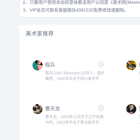
2、只要用户使用本站则意味着该用户以同意
《美术网(Meis
3、VIP会员可联系客服微信4081532免费修改或删除。
美术家推荐
程兵
程兵(1967.9&mdash;)北京人。擅长
雕塑。1990年毕业于四川美术学院
雕塑系。现为三峡画院创作干部。作
品《圣火》入选第二届中国体育美
展；《马克思》入选建党七十周年美
展；《战士》获建军65周年全军美展
曹天龙
三等奖；《生命在于运动》获第三届
全国体育美展三等奖，并被国际奥林
曹天龙，1983年12月生于辽宁省锦
匹克总部博物馆收藏；《苗寨风情》
州市。2003年毕业于鲁迅美术学院
获第八届全国美展优秀作品奖...
附中，2007年毕业于解放军艺术学
院美术系中国画专业，获学士学位。
2010年毕业于清华大学美术学院雕