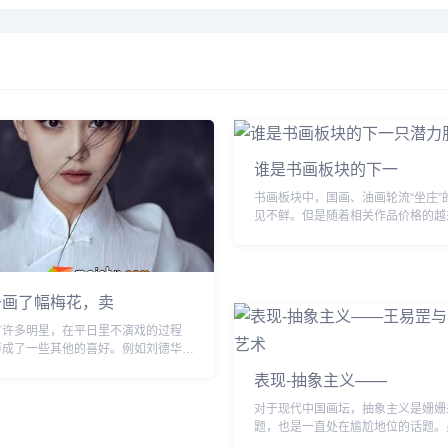
1948年赴台湾陶业公司任工程师、
艺术硕士，师从雕塑大师吴
台湾师范大学美术系教授。1949年
生。...
后任北京大学工学院建筑系讲师、清
华大学副教授兼美术教研组主任。...
谁是书画板块的下一
书画板块中，国画、油画轮流“坐庄”
见不鲜。但是随着相关作品价格的越
投资者都希望看到一个具有潜力的画
年5月1日佳士得的拍卖会上，一幅来自
予画了幅梅花，卖
有许多明星，在平日里不演戏的过程
养成了一些其他的喜好。例如刘德华我
道，华仔的书法是练过的，能写得一手
表现-抽象主义——
而娘娘孙俪也是一样，也有着不错的书
..
对于现代中国画坛，抽象主义是姗姗
题，也是一直处在尴尬地位的话题。
分艺术家从事抽象艺术实践，也有一