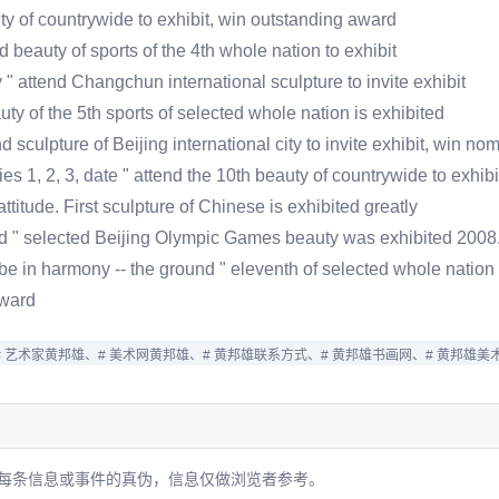
uty of countrywide to exhibit, win outstanding award
 beauty of sports of the 4th whole nation to exhibit
 " attend Changchun international sculpture to invite exhibit
ty of the 5th sports of selected whole nation is exhibited
 sculpture of Beijing international city to invite exhibit, win n
es 1, 2, 3, date " attend the 10th beauty of countrywide to exhi
ttitude. First sculpture of Chinese is exhibited greatly
d " selected Beijing Olympic Games beauty was exhibited 2008
e in harmony -- the ground " eleventh of selected whole nation 
award
# 艺术家黄邦雄、
# 美术网黄邦雄、
# 黄邦雄联系方式、
# 黄邦雄书画网、
# 黄邦雄美
每条信息或事件的真伪，信息仅做浏览者参考。