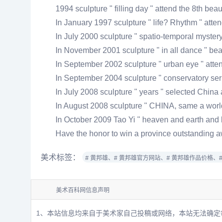
1994 sculpture " filling day " attend the 8th bea
In January 1997 sculpture " life? Rhythm " attend
In July 2000 sculpture " spatio-temporal mystery
In November 2001 sculpture " in all dance " beau
In September 2002 sculpture " urban eye " attend
In September 2004 sculpture " conservatory seri
In July 2008 sculpture " years " selected China a
In August 2008 sculpture " CHINA, same a worl
In October 2009 Tao Yi " heaven and earth and b
Have the honor to win a province outstanding 
美术标签：
# 黄邦雄、
# 黄邦雄官方网站、
# 黄邦雄作品价格、
美术百科网信息声明
1、本站信息均来自于美术家自己投稿或网络，本站无法确定