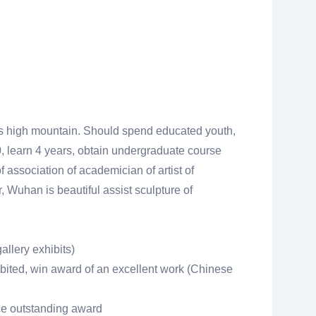
es high mountain. Should spend educated youth,
0, learn 4 years, obtain undergraduate course
 association of academician of artist of
 Wuhan is beautiful assist sculpture of
allery exhibits)
bited, win award of an excellent work (Chinese
nce outstanding award