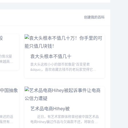
为山先
范大学美术系素描教研室主任。作品
《苗家》、《祖国在前进》、《怀
念》、《电视大学新生》等入选全国
创建我的百科
美展。...
袁大头根本不值几十
的情况屡
来越高，
袁大头这枚小小的银币就像是“百变星君
种。在今
&dquo;。喜欢收藏古钱币的老玩家觉得它是
美...
需要珍惜呵护的古董；喜欢投资理财的藏友觉
得它是能发大财的“财神爷&dquo;...
艺术品电商Hihey被
来迟的话
近日，有艺术家群体称曾经被中国艺术品
虽然有部
电商Hihey骗过作品与欠画款不还，将联合起
些理论和
来到北京朝阳法院起诉Hihey，并以诈骗罪向