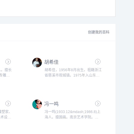
创建我的百科
胡希佳
寿人。擅长
胡希佳，1956年8月出生。祖籍浙江
美专雕塑
省慈溪市观城镇。1975年入山东工
会荣誉会
艺美校雕塑专业学习雕塑，后又考入
多次参加
中央工艺美术学院研修硕士研究生课
讲学考
程，1987年毕业。自1983年至今任
教于山东工艺美术学院雕塑专业。
冯一鸣
1993年至1998年曾任环境艺术系副
主任。现任山东工艺美术学院科研处
雕塑家、
冯一鸣(1933.12&mdash;1986.8)上
处长，美术系雕塑专业教授。系中国
美术设计
海人。擅国画。南京艺术学院。
美术家协会会员，山东省城市雕塑...
中国盐雕
1958年毕业于中央美术学院雕塑
家协会会
系。后参加天安门广场英雄纪念碑浮
学MFA
雕及十大建筑雕塑创作。曾任湖南师