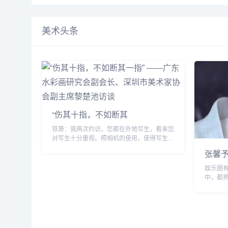
塑专业。...
美术头条
“伤其十指，不如断其
铁箫：我两次约访，您都在外地写生，看来您
对写生十分重视。照相机的使用，使得写生对
很多画家来说，已经弱化了，一些画家都是按
张馨
照片来画画。 黎楚池：对于一个成功的画
家，写生是不可...
娱乐圈
中，都
们就知
好字，
法功底。.