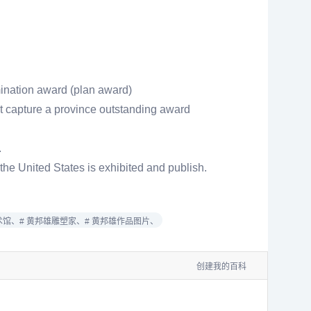
omination award (plan award)
bit capture a province outstanding award
.
the United States is exhibited and publish.
术馆、
# 黄邦雄雕塑家、
# 黄邦雄作品图片、
创建我的百科