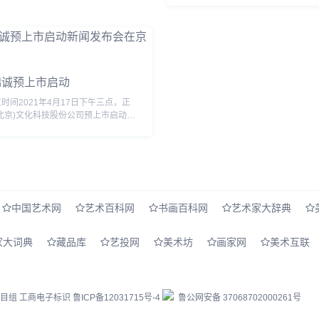
批评涉及抽象艺术原理及其表现特征
抽象...
锦诚预上市启动
2021年4月17日下午三点，正
北京)文化科技股份公司预上市启动发
在大成路九号酒店二层举行。活动受到
各界的高度重视：中共中央党史研究室
中国艺术网
艺术百科网
书画百科网
艺术家大辞典
家大词典
藏品库
艺投网
美术坊
画家网
美术互联
栏目组
工商电子标识
鲁ICP备12031715号-4
鲁公网安备 37068702000261号