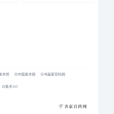
，但中国
公安机关报案。 消息一经发出便迅速引...
美术吧
中国美术网
书画家百科网
美术163