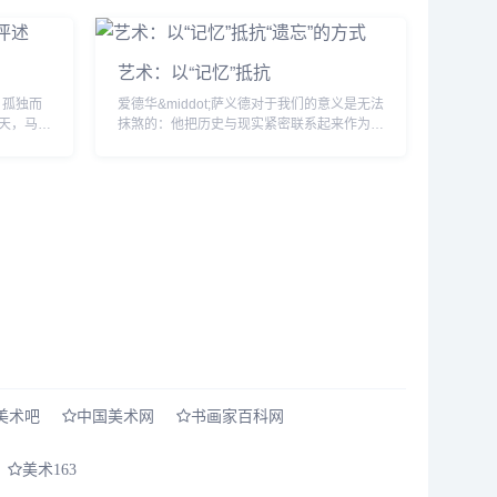
艺术：以“记忆”抵抗
，孤独而
爱德华&middot;萨义德对于我们的意义是无法
天，马儿
抹煞的：他把历史与现实紧密联系起来作为政
或许是我
治判断的基础，而且以文化作为“记忆&dquo;
古学家的
抵抗“遗忘&dquo;的武器。在他...
美术吧
中国美术网
书画家百科网
美术163