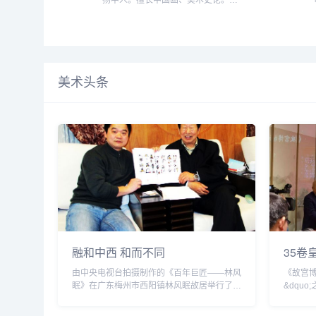
扬中人。擅长中国画、美术史论。
1982年毕业于南京艺术学院美术
系。1985年毕业于南京艺术学院美
术历史及理论专业，获硕士学位。历
任人民美术出版社古典美术编辑室主
任，中国画研究院研究部主任，中国
美术馆学术一部主任，中国国家博物
美术头条
馆副馆长（2010-2016）。现为中国
国家博物馆研究员。兼任中国汉画学
会...
融和中西 和而不同
35卷
由中央电视台拍摄制作的《百年巨匠——林风
《故宫
眠》在广东梅州市西阳镇林风眠故居举行了开
&dqu
机仪式。梅...
塑编、玉
宫博物院