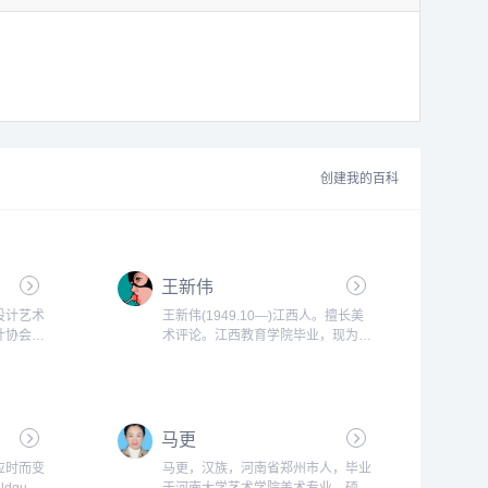
创建我的百科
王新伟
设计艺术
王新伟(1949.10—)江西人。擅长美
计协会理
术评论。江西教育学院毕业，现为南
计学院客
昌职业技术师院艺术设计系教授。出
设计分部
版有《西方人体艺术风格流变史
业设计艺
略》、《超越视觉的艺术——中国绘
设计协会
画风格流变史》、《艺术鉴赏》等。
长，国家
马更
&bsp;...
应时而变
马更，汉族，河南省郑州市人，毕业