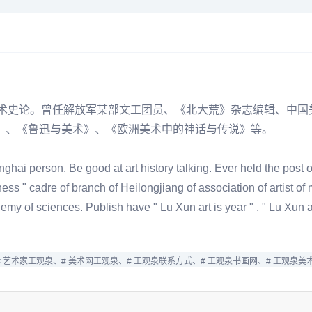
擅长美术史论。曾任解放军某部文工团员、《北大荒》杂志编辑、
年》、《鲁迅与美术》、《欧洲美术中的神话与传说》等。
hai person. Be good at art history talking. Ever held the post
s " cadre of branch of Heilongjiang of association of artist of
cademy of sciences. Publish have " Lu Xun art is year " , " Lu Xun 
# 艺术家王观泉、
# 美术网王观泉、
# 王观泉联系方式、
# 王观泉书画网、
# 王观泉美