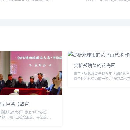
市，1996年毕业于广州美术学院中
利行合一&mdash;&mdash;&l
国画系并留校工作至今。2007年、
恭王府藏品&dquo;与溥心
2008年在中央美术学院就读&ldquo;
等专著。策划&ldquo;印缘
当代艺术与批评研修班&dquo;结
&mdash;&mdash;李岚清
业。2008年在中央美术学院就读
&dquo;&ldquo;莲生妙相
&ldquo;中法合作&mdash;中国博物
&mdash;&mdash;青海唐
馆与文化遗产高级管理人员培训班
展&dquo;&ldquo;北京的恭
&dquo;结业。现为中国美术家协会
&mdash;&mdash;丹麦腓
策展委员会委员；广东省美术家协会
&dquo;等重要展览。...
策划委...
赏析郑瑰玺的花鸟画
青年画家郑瑰玺是我近年认识的花鸟
富个性和创造力的一位。1993年他
院师从彭培泉学习花鸟画，受益颇丰
的花鸟画早在20世纪80年代就蜚声
不落...
皇皇巨著《故宫
博物院藏品大系》素有“纸上故宫
o;之称，现已出版绘画编、书法编、雕
器编、善本特藏编等100余卷。《故
藏品大系&middot;书法编》(以下