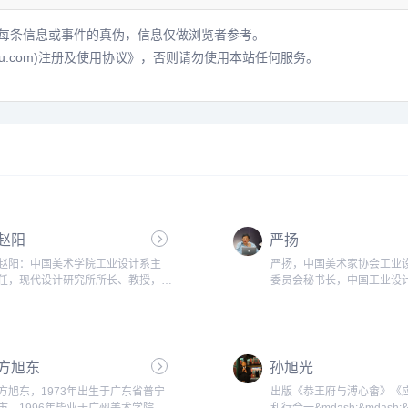
每条信息或事件的真伪，信息仅做浏览者参考。
hu.com)注册及使用协议》
，否则请勿使用本站任何服务。
赵阳
严扬
赵阳：中国美术学院工业设计系主
严扬，中国美术家协会工业
任，现代设计研究所所长、教授，中
委员会秘书长，中国工业设
国工业设计协会常务理事，中国美术
事、会员。兰州理工大学设
家协会工业设计委员会副主任，国家
座教授。清华大学美术学院
教育部工业设计专业指导委员会委
副主任。中国美术家协会工
员，2008年北京奥运会火炬评委...
术委员会秘书长，中国工业
方旭东
孙旭光
理事，清华美院色彩研究所
留学基金评审专家。...
方旭东，1973年出生于广东省普宁
出版《恭王府与溥心畬》《