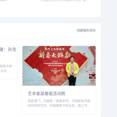
dquo;
于河南大学艺术学院美术专业，硕士
畬研究》
学位。...
篆刻艺术展
卡艺术精品
王府
创建我的百科
特烈堡之行
画家中很
在北京画
。彭培泉
画界，以
艺术家梁基祖活动照
现居澳门，为国家一级美术师、中国民族书画
研究院研究员、中国硬笔书协会员，羲之书画
报诗书画家、北京东方艺术天地艺术顾问、中
国诗书画家网艺术家委员会副主席、澳门书...