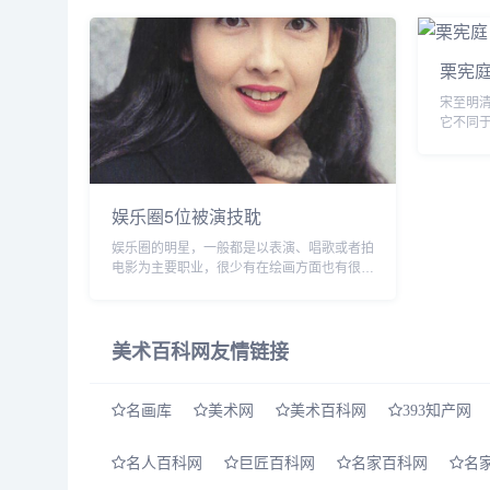
简...
栗宪
宋至明
它不同
代文人
和政教
灵的...
娱乐圈5位被演技耽
娱乐圈的明星，一般都是以表演、唱歌或者拍
电影为主要职业，很少有在绘画方面也有很高
建树的，不过总有一些明星多才多艺，不仅会
演电视剧、电影，还画得一手好画。 被演技
耽误的&...
美术百科网友情链接
名画库
美术网
美术百科网
393知产网
名人百科网
巨匠百科网
名家百科网
名