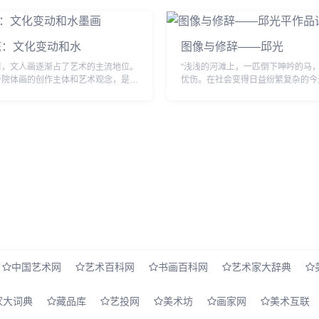
庭：文化变动和水
图像与修辞——邱光
清，文人画逐渐占了艺术的主流地位。
“浅浅的河滩上，一匹倒下呻吟的马
于院体画的创作主体和艺术观念，是宋
忧伤。在社会变得日益纷繁复杂的今
即官僚，不屑与宫廷画家及其摹写物象
已经被人们遗忘在历史的长河里。这
艺术观念为伍，追求逸笔草草和独抒性
对马儿的一种情结，悲情的，带有考
心...
中国艺术网
艺术百科网
书画百科网
艺术家大辞典
家大词典
藏品库
艺投网
美术坊
画家网
美术互联