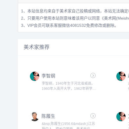
1、本站信息均来自于美术家自己投稿或网络，本站无法确定
2、只要用户使用本站则意味着该用户以同意
《美术网(Meis
3、VIP会员可联系客服微信4081532免费修改或删除。
美术家推荐
李智纲
李智纲，1940年生于河北省威县。
1960年入南开大学，1962年转学天
津美院，1966年毕业。师承著名画
家李鹤筹、孙其峰等。现任《散文百
家》编审，国家一级美术师，中国美
术家协会会员，中国画学研究会副会
陈履生
长，中国当代书画研究会名誉会长，
河北省美术家协会常务理事，河北省
&bsp;陈履生(1956.6&mdash;)江苏
花鸟画研究会副会长。...