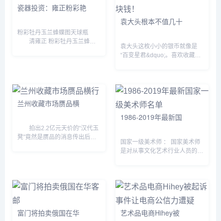
瓷器投资：雍正粉彩艳
袁大头根本不值几十
粉彩牡丹玉兰蜂蝶图天球瓶
清雍正 粉彩牡丹玉兰蜂蝶
袁大头这枚小小的银币就像是
图天球瓶 尺 寸：高51厘
“百变星君&dquo;。喜欢收藏古
米 估 价：500万至700万
钱币的老玩家觉得它是需要珍惜
元 成交价：1199.92万
呵护的古董；喜欢投资理财的藏
元 早期的康熙粉彩还处于初
友觉得它是能发大财的“财神爷
创阶段，...
&dquo;...
兰州收藏市场赝品横
1986-2019年最新国
拍出2.2亿元天价的“汉代玉
凳”竟然是赝品的消息传出后，
国家一级美术师 ： 国家美术师
再一次引起了社会公众对收藏市
是对从事文化艺术行业人员的一
场的广泛关注。在爱好让位于投
种职称认定的称谓，从当今社会
资的现实面前，收藏市场热闹繁
发展的职称区分来看，可分为两
华的背后，却是乱象丛生...
种情形。 一种是由国家认定的
职称，一般由国家文化行政...
富门将拍卖俄国在华
艺术品电商Hihey被