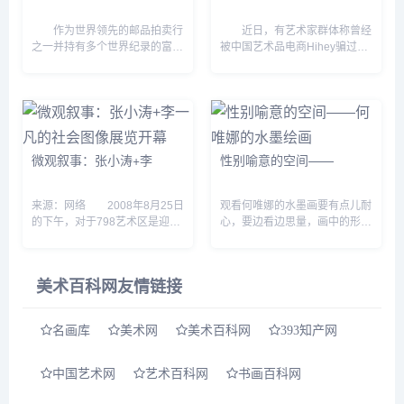
作为世界领先的邮品拍卖行
近日，有艺术家群体称曾经
之一并持有多个世界纪录的富门
被中国艺术品电商Hihey骗过作
(David Feldma)拍卖公司将于4
品与欠画款不还，将联合起来到
月18日至20日举办日内瓦邮品
北京朝阳法院起诉Hihey，并以
系列春拍。春拍共包含《比利时
诈骗罪向公安机关报案。
经典》、《俄罗斯邮...
消息一经发出便迅速引...
微观叙事：张小涛+李
性别喻意的空间——
来源：网络 2008年8月25日
观看何唯娜的水墨画要有点儿耐
的下午，对于798艺术区是迎来
心，要边看边思量，画中的形象
了周末后难得平静的周一，但在
会慢慢凸现。画面会展开一些故
伊比利亚艺术中心，一场名为
事，我们会感受到讲故事人的心
“微观叙事：张小涛+李一凡社会
绪，那种心绪随着画中物相，浸
美术百科网友情链接
图像&dquo;的展览却人头攒...
染我们的心灵，直到进入浓密
化...
名画库
美术网
美术百科网
393知产网
中国艺术网
艺术百科网
书画百科网