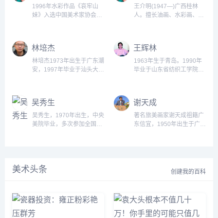
会员。主持编写过《中国手
1996年水彩作品《哀牢山
王介明(1947—)广西桂林
绘》一书。...
妹》入选中国美术家协会主
人。擅长油画、水彩画、中
办的第三届全国水彩粉画
国画。广西师范大学中文专
展。2002年中国画作品《艺
业毕业。桂林中国画院秘书
术为人民》纪念毛泽东“讲话
长、南方文学杂志社副编
林培杰
王辉林
&dquo;发表60年全国美
审。作品参加全国首届油画
展。被评为优秀作品。云南
展，第七届、八届全国美
林培杰1973年出生于广东潮
1963年生于青岛。1990年
省美展获铜奖。...
展。...
安，1997年毕业于汕头大学
毕业于山东省纺织工学院，
艺术学院，获学士学位。现
现任青岛大学美术学院副教
为中国美术家协会会员，汕
授，硕士生导师。中国美术
头工艺美术学校讲师。...
家协会会员，山东省水彩画
吴秀生
谢天成
会副秘书长。...
吴秀生，1970年出生，中央
著名旅美画家谢天成祖籍广
美院毕业，多次参加全国性
东信宜，1950年出生于广西
展览，部分作品被国际友人
钦州灵山。他是绘画大师刘
收藏。作品以宣纸水墨为材
海粟先生的得意门生，他继
料探索中西结合的绘画语
承了刘海粟狂野奔放、大气
言，反映当代人文风貌。现
磅礴的绘画风格，并独树一
美术头条
为中国当代彩墨画家，中国
帜，创立了竖立泼墨山水和
创建我的百科
对外友好协会艺术创作院专
人物画。...
业画家。...