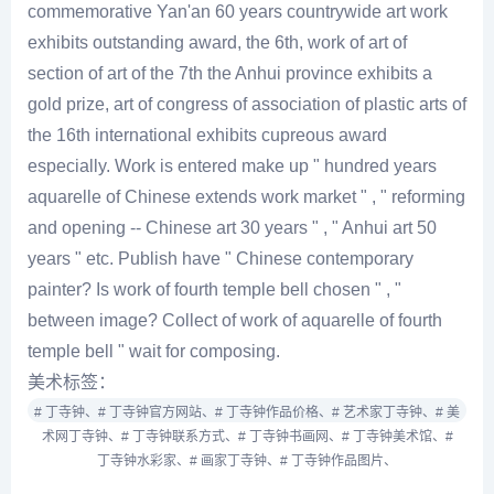
commemorative Yan'an 60 years countrywide art work
exhibits outstanding award, the 6th, work of art of
section of art of the 7th the Anhui province exhibits a
gold prize, art of congress of association of plastic arts of
the 16th international exhibits cupreous award
especially. Work is entered make up " hundred years
aquarelle of Chinese extends work market " , " reforming
and opening -- Chinese art 30 years " , " Anhui art 50
years " etc. Publish have " Chinese contemporary
painter? Is work of fourth temple bell chosen " , "
between image? Collect of work of aquarelle of fourth
temple bell " wait for composing.
美术标签：
# 丁寺钟、
# 丁寺钟官方网站、
# 丁寺钟作品价格、
# 艺术家丁寺钟、
# 美
术网丁寺钟、
# 丁寺钟联系方式、
# 丁寺钟书画网、
# 丁寺钟美术馆、
#
丁寺钟水彩家、
# 画家丁寺钟、
# 丁寺钟作品图片、