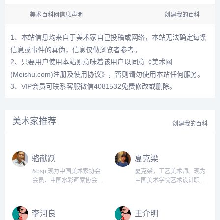
美术百科网信息声明
创建我的百科
1、本站信息均来自于美术家自己投稿或网络，本站无法确定每条
信息或事件的真伪，信息仅做浏览者参考。
2、只要用户使用本站则意味着该用户以同意
《美术网
(Meishu.com)注册及使用协议》
，否则请勿使用本站任何服务。
3、VIP会员可联系客服微信4081532免费修改或删除。
美术家推荐
创建我的百科
骆献跃
夏克梁
&bsp;现为中国美术家协会
夏克梁，工艺美术师。现为
会员、中国水彩画家协会会
中国美术学院艺术设计职业
员，浙江水彩画家协会副主
技术学院副院长、副教授；
席，秘书长，浙江省城市雕
中国建筑师学会室内设计师
塑院副院长，国家二级美术
分会理事；夏克梁艺术工作
李河良
王介明
师。...
室主持人；中国美术家协会