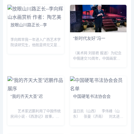
标、石涛等为代表的名家之作
65件，经过4个...
放眼山川路正长--李
“新时代友好”冯一
李向辉早我一年进入广西艺术学
院读研究生，他既是师兄又是好
朋友。在研究生会他是我的领
（美术网 刘丽君 报道）为纪念
导，他是中国画学院第四届研究
中俄建交70周年，中国画家、
生会主席，我是宣传部长，本届
作家冯一束“新时代友好&dquo;
主席“退休&dquo;之后，...
主题画展于11月19日在北京俄
罗斯文化中心开幕。本次展览由
俄罗斯国际人文合作署...
“我的齐天大圣”迟
中国硬笔书法协会会
艺术家迟鹏利用了中国传统
温日凯（山西） 李伟峰（山
民间小说 -《西游记》故事，又
东） 张曼（济南） 刘太进
与他个人儿时的记忆和成长中的
（山东） 桑颖（山东） 罗寒
喜怒哀乐之经验，还与他对现实
松（济宁） 于洪庆（郓城）
的思考、观察相结合，并较为充
周燕（山东） 宁友福（山