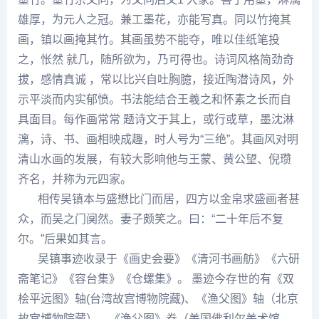
雄厚，为元人之冠。兼工墨花，亦能写真。同以竹掩其
画，镇以画掩其竹。其画虽势不能夺，唯以佳纸笔投
之，怅然 就几，随所欲为，乃可得也。诗词风格简劲奇
拔，感情真诚 ，常以比兴自吐胸臆，接近陶潜诗风，外
示平淡而内实郁愤。书法能结合
王羲之
和
怀素
之长而自
具面目。每作画常常 题诗文于其上，或行或草，墨沈淋
漓，诗、书、画相映成趣，时人号为“三绝”。其画风对明
清山水画的发展，有较大影响他与
王蒙
、
黄公望
、
倪瓒
齐名，并称为元四家。
相传吴镇本与
盛懋
比门而居，四方以金帛求盛画者甚
众，而吴之门阒然。妻子颇笑之。曰：“二十年后不复
尔。”后果如其言。
吴镇事迹收录于《画史会要》《清河书画舫》《六研
斋笔记》《容台集》《仓螺集》。 墨迹今存世的有《双
桧平远图》轴(台湾故宫博物院藏)、《渔父图》轴（北京
故宫博物院藏）、《渔父图》卷（美国佛
利尔
美术馆