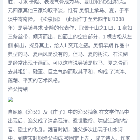
胜，寻求 奇险、表现气骨成为马、夏山水的突出特点。
元四家其他三家均取平淡，惟有 吴镇上承马、夏，于平
淡中寄奇险。《松泉图》（此图作于至元四年即1338
年）是吴镇寻求 奇险的代表作，取景于山之1 凹，1 泉如
三条丝带，倾泻而出，凹面上的空白部分，1 棵古松从左
侧 斜出，探身其上，给人1 突兀之感。吴镇早期 作品中
典型的马、夏画风是没有的，但马、夏的树法、石法倒
是经常出现于画面。可以这样说吴镇是取马、夏之骨而
去其粗犷，融董、巨之气韵而取其平和，构成 了清淳、
蕴藉、平实的艺术风格。
渔父情结
自屈原《渔父》及《庄子》中的渔父抽象 在文学作品中
出现后，渔父成了清高孤洁、避世脱俗、啸傲江湖的智
者、隐士的化身。魏晋时期，渔父多次出现于山水诗
中，到唐宋时期渔父构成 被固定上去 ，成了诗人、作家