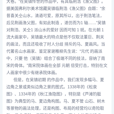
大卷。”在吴镇传世的作品中，有其临
荆浩
《渔父图》。
据美国弗
利尔
美术馆藏吴镇临
荆浩
《渔父图》自题：“余
昔喜
关仝
山水，清遒可爱，原其所以，出于
荆浩
笔法，
后见荆画渔父图，有如此制造 ，遂仿而为1 轴……”吴镇
对荆浩、
关仝
1 派山水的爱好 因而可知 1 斑。在元朝 1
流大画家中，吴镇最大的特点是他不仅取法董巨、荆关
的画法，而且还吸收了时人分歧 排斥的马、夏画风。当
代著名山水画家、鉴定家
谢稚柳
先生说：“元代 的画派
中，只要 他（吴镇）组合了极端不同的技法，容纳了南
宋的骨体。”南宋院体画在全部 元朝 倍受打击，特别在文
人画家中很少有继承院体画。
但是，在吴镇初期 的作品中，我们发现多幅马、夏
边角之景或类似边角之景的图式。1338年的《松泉
图》、1334年的《秋江渔隐图》，特别是《芦滩钓艇
图》为典型的马、夏边角构图。马、夏不管 山石、树木
等景物的画法处理，还是构图、布局的经营均以奇险取