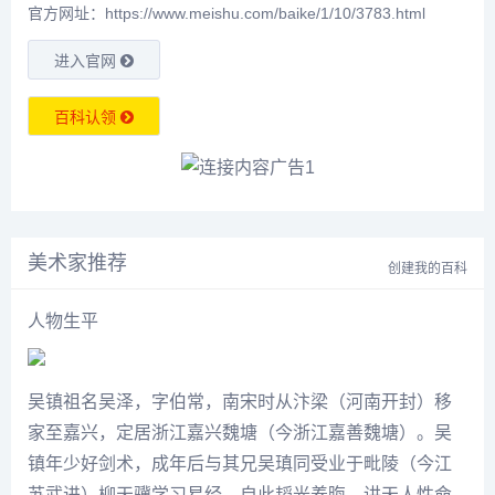
官方网址：https://www.meishu.com/baike/1/10/3783.html
进入官网
百科认领
美术家推荐
创建我的百科
人物生平
吴镇
祖名吴泽，字伯常，南宋时从汴梁（河南开封）移
家至嘉兴，定居浙江嘉兴魏塘（今浙江嘉善魏塘）。
吴
镇
年少好剑术，成年后与其兄吴瑱同受业于毗陵（今江
苏武
进）柳天骥学习易经，自此韬光养晦，讲天人性命