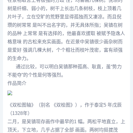
在景物取舍上有极强的分歧 性，均喜画几棵树。
倪瓒
的
树是纤细、弱小的，树干上长出几条树枝，枝上顶着几
片叶子，立在空旷的荒野里显得孤独而又凄凉。而且
倪
瓒
的树常常 是叫不出名字的，并无具体所指；吴镇在树
的品种 上常常 是有选择的，他最喜欢拔取 被赋予隐逸人
格意味 的古松来充实画面。在近景中吴镇很少画杂树而
是爱好 强调几棵大树，个个粗壮而枝叶茂密，富有顽强
的生命力。
通过比较，可以明白吴镇那种孤高、耿直，虽“势力
不能夺”的个性是何等强烈。
作品简介
《双松图轴》（别名 《双桧图》），作于泰定5 年戊辰
（1328年）
二月，是
吴镇
现存画作中最早的1 幅。两松平地直立，上
顶天，下立地，几乎占据了全部 画面。两树均挺拔茂