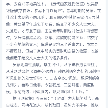
学，去嘉兴等地卖过卜，《历代画家姓氏便览》说
吴镇
“村居教学自娱，参易卜卦以玩世”。青年时期的吴镇，在
仕途上表现的不同凡响 ，和元四家中其他三家也大异其
趣：
黄公望
早年热衷于功名，结交了不少文人士大夫，
失意后，才专意于画；
王蒙
青年时期也对仕途1 再留恋
过，又凭借和赵孟頫、
赵雍
、
赵麟
的特殊关系，结交了
不少有地位的文人；
倪瓒
是吴地三个首富之1 ，虽本身
不擅理财，但由于家中
殷实
的赀财和富裕的收藏，也给
他创造了结交文人士大夫的诸多条件。
吴镇则禀性孤耿，毕生 不仕，从不与权势者来往 。
从其题骷髅辞《调寄·沁园春》对蝇利蜗名之徒的讽刺中
可见出他的处世哲学：“……古今多少风流，想蝇利蜗名
几到头，看昨日他非，今朝我是，三回拜相，两度封
侯，采菊篱边，种瓜圃内，都只到邙山1 土丘。”
据《沧螺集》卷三曰：“（吴镇）为人抗简孤洁，高
自标表，号梅花道人。从其取画，虽势力不能夺，惟以