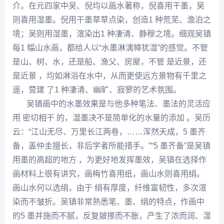
介。在元四家中吴、倪均以画水著称，倪喜用干墨，吴
则喜用湿墨。倪用干墨草草点染，创造1 种荒芜、澹泊之
境；吴则用湿墨，渲染出1 种凄清、静穆之境。细观吴镇
每1 幅山水画，都给人以“水墨淋漓幛犹湿”的感觉。不管
是山、树、水，还是船、渔父、房屋，不管 是近景，还
是近景 ，均如淋浴在水中，从而更使远方景物有千里之
遥，营建 了1 种凄清、幽旷、寂寥的艺术氛围。
吴镇画中的水墨效果是与他多种笔法、墨法的灵活应
用 密切相干 的，湿墨决不是简单化的水量的添加 。
吴历
云：“江山无尽、万里长江两卷，……浑然天成，5 墨齐
备，盖仲圭擅长，非后学者所能措手。”“5 墨齐备”是吴镇
用墨的
高超
的地方 ，为更好地发挥墨效，吴镇在选择作
画材料上很有讲究，画梅竹喜用纸，画山水则喜用绢。
画山水何以选绢，由于 绢有厚度，纤维富韧性，多次渲
染而不皱折。吴镇非常熟悉笔、墨、绢的特点，作画中
的5 墨并施而不腻，反复皴擦而不胀，产生了浓而润、湿