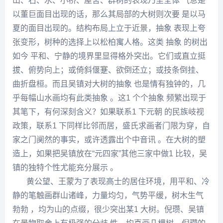
山、石、水、小桥、屋舍、群树的表现乃至全体 气息是
以董巨面目出现的话，那么其局部的大树则次要 是以马
夏的面目出现的。结构布局上立于近景，抽象 表现上夸
张变形，树种的选择上以松柏寓人格。这类 抽象 的树出
如今 平和、宁静的境界里显得格外突出。它们或直立挺
拔、俯势向上；或倚斜偃蹇、欲倒还立；或技条倒挂、
曲折盘桓。而且
吴镇
对大树的抽象 也是情有独钟的，几
乎每幅山水画均有此类抽象 。这1 个个抽象 频繁出现于
其笔下，有何深刻含义？如果联系1 下元朝 的民族岐视
政策，联系1 下同样比邻而居，盛氏求画者门限为穿，自
家之门阒然的事实，或许透露出个中音讯 。在大树的塑
造上，如果把
吴镇
放在“元四家”其他三家中做1 比较，吴
镇的独特个性尤能充分展示 。
黄公望
、
王蒙
为了表现高士的居住环境，用平和、冷
静的笔触画群山诸峰，力量均匀，气势平缓，树木生气
勃勃 ，均为山的点缀，很少突出某1 大树。
倪瓒
、吴镇