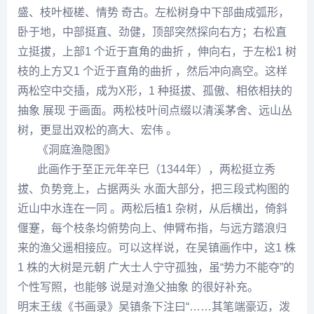
盛、枝叶桠槎、情势 奇古。左松树身中下部曲成弧形，
卧于地，中部挺直、劲健，顶部突然探向右方；右松直
立挺拔，上部1 个近于直角的曲折 ，伸向右，于左松1 树
枝的上方又1 个近于直角的曲折 ，然后冲向高空。这样
两松空中交插，成为X形，1 种挺拔、孤傲、相依相扶的
抽象 展现 于画面。两松枝叶间点缀以清溪茅舍、远山丛
树，更显出双松的高大、宏伟 。
《洞庭渔隐图》
此画作于至正元年辛巳（1344年），两松挺立秀
拔、负势竞上，占据两头 水面大部分，把三段式构图的
近山中水连在一同 。两松后植1 杂树，从后横出，倚斜
偃蹇，每个枝条均俯势向上、伸臂布指，与远方踏浪归
来的渔父遥相接应。可以这样说，在
吴镇
画作中，这1 株
1 株的大树是元朝 广大士人宁守孤独，虽“势力不能夺”的
个性写照，也能够 说是对渔父抽象 的很好补充。
明末
王绂
《书画录》
吴镇
条下注曰“……其笔端豪迈，泼