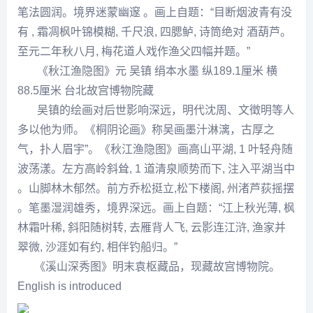
笔法圆润。境界迷蒙幽邃 。画上自题：“目断烟波青有没
有 , 霜凋枫叶锦模糊, 千尺浪, 四腮鲈, 诗筒绝对 酒葫芦。
至元二年秋八月, 梅花道人戏作渔父四幅并题。”
《秋江渔隐图》元 吴镇 绢本水墨 纵189.1厘米 横
88.5厘米 台北故宫博物院藏
吴镇的绘画对后世影响深远，明代
沈周
、文徵明等人
多以他为师。《桐阴论画》称吴画墨汁淋漓，古厚之
气，扑人眉宇”。《秋江渔隐图》画
高山
平湖, 1 叶轻舟随
波荡漾。左方
高岭
斜耸, 1 道清泉顺势而下, 注入平湖当中
。山脚
林木
郁然。前方乔松挺立,松下楼阁, 州渚芦荻摇摆
。笔墨湿润雄秀，境界深远。画上自题：“江上秋光薄, 枫
林霜叶稀, 斜阳随树转, 去雁背人飞, 云影连江浒, 渔家并
翠微, 沙涯如有约, 相伴钓船归。”
《溪山深秀图》明末袁枢藏品，现藏故宫博物院。
English is introduced