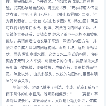
绶，姚尝临此图，予并得之。”可知吴曾收藏过巨然真
迹，受其影响是自然的。清
王原祁
云：“元季梅道人传巨
然衣钵，余见《溪山无尽》、《关山秋霁图》二图，皆
为得其髓者……”比较《关山秋霁图》和《秋山图》明显
可以看到两者在水法、树法、石法方面的继承关系。从
吴镇
传世墨迹看，吴镇次要 继承了董巨平远构图和披麻
皴法。吴镇创造性地发展了平远、深远的构图方法，并
使之结合成为典型的阔远构图。近处土坡，远处山峦起
伏，两头 留出宽阔水面，这类 1 水二岸式的构图，恰好
契合了元朝 文人平淡、与世无争的心情 。吴镇皴法大多
采用董巨披麻皴，淡墨皴擦，浓墨点苔，显得松秀而空
灵。除此以外 ，山头多矾头、水纹的勾画均与董巨有明
显的继承关系。
除董巨外，吴镇也继承了
荆浩
、
李成
、
范宽
1 系乃至
南宋院体的山水画风。晚明
陈继儒
云：“……（吴镇）摹
渔翁烟波景色，如笠泽丛画，又以荆巨笔力出之，遂成