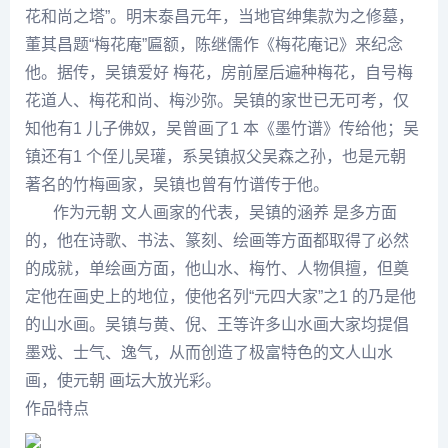
花和尚之塔”。明末泰昌元年，当地官绅集款为之修墓，
董其昌
题“梅花庵”匾额，
陈继儒
作《梅花庵记》来
纪念
他。据传，吴镇爱好 梅花，房前屋后遍种梅花，自号梅
花道人、梅花和尚、梅沙弥。吴镇的家世已无可考，仅
知他有1 儿子佛奴，吴曾画了1 本《墨竹谱》传给他；吴
镇还有1 个侄儿吴瓘，系吴镇叔父吴森之孙，也是元朝
著名的竹梅画家，吴镇也曾有竹谱传于他。
作为元朝 文人画家的代表，吴镇的涵养 是多方面
的，他在诗歌、书法、篆刻、绘画等方面都取得了必然
的成就，单绘画方面，他山水、梅竹、人物俱擅，但奠
定他在画史上的地位，使他名列“元四大家”之1 的乃是他
的山水画。吴镇与黄、倪、王等许多山水画大家均提倡
墨戏、士气、逸气，从而创造了极富特色的文人山水
画，使元朝 画坛大放光彩。
作品特点