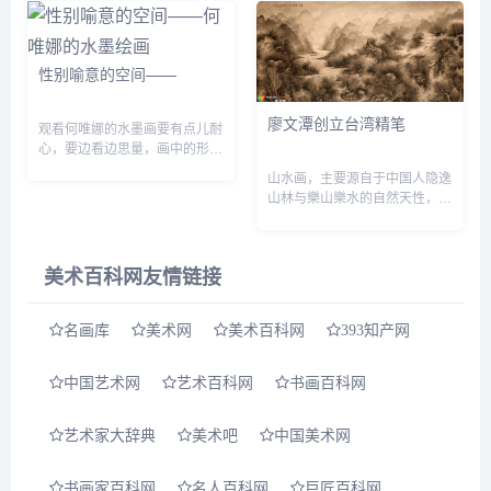
分、熟练地利用新媒体---...
东） 曹振英（江苏） 李建军
（陕西） 刘子东（甘肃） 刘
宏亮（黑龙江） 张琳...
性别喻意的空间——
廖文潭创立台湾精笔
观看何唯娜的水墨画要有点儿耐
心，要边看边思量，画中的形象
会慢慢凸现。画面会展开一些故
山水画，主要源自于中国人隐逸
事，我们会感受到讲故事人的心
山林与樂山樂水的自然天性，其
绪，那种心绪随着画中物相，浸
精神与表现皆迥異于西洋风景
染我们的心灵，直到进入浓密
画。林木可谓为山水画中重要元
化...
素之一，透过其各种造形姿态的
美术百科网友情链接
呈现，以及水墨勾勒、皴擦点...
名画库
美术网
美术百科网
393知产网
中国艺术网
艺术百科网
书画百科网
艺术家大辞典
美术吧
中国美术网
书画家百科网
名人百科网
巨匠百科网