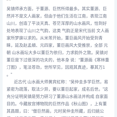
吴镇
师承方面，于
董源
、
巨然
所得最多。其实
董源
、
巨
然
并不是文人画家，但由于他们生活在江南，表现江南
山川，创造了平淡天真、苍茫浑厚的山水画风，恰到好
处地表现了山川之气韵，这类 气韵正是宋代当前 文人画
家所梦寐以求的。从
米芾
开始，董巨画风开始受到青
睐，延及赵孟頫、元四家，董巨画风大受推崇，全部 元
朝 山水画坛大多以董巨为依归，力求韵外之致。
吴镇
对
董巨是下过很深的功夫的，他本身 说：“
董源
画《寒林重
汀图》，笔法苍劲，世所罕见，因观其真迹，摹其
万1
。”
近古代 山水画大师
黄宾虹
称：“吴仲圭多学
巨然
，易
紧密为疏落，取法少异，要以董巨起家，成名后世。”这
充分证明
吴镇
是努力研习了
董源
山水画法并构成 自家面
目的。今藏故宫博物院的
巨然
作品《秋山图》，上有
董
其昌
题，曰：“僧巨然画，元时吴仲圭所藏，后归姚公