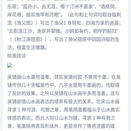
乐观；“孤舟小，去无涯，哪个汀洲不是家”、“酒瓶倒，
岸花悬，抛却渔竿和月眠”，（此句和上句词均取自临
荆
浩
《渔父图》）写出了渔父1 身轻松、四海为家的逍遥；
“云影连江浒，渔家并翠微。沙鸥如有约，相伴钓船归”
（《秋江渔隐图》），写出了渔父隐居中田园诗般的生
活，极富生活情趣。
绘画技法
吴镇
画山水喜用湿墨，其实
吴镇
何尝 不善用干墨，在
吴
镇
传世几十余幅墨竹中，几乎全是用干墨画的，均取得
了良好的效果。之所以
吴镇
在山水画中多用湿墨，这与
吴镇欲借山水画表达的境界有极大的关系。北宋山水画
寻求 1 种可游、可居之景，用笔用墨都服从于山水真实
体感的表达；而元人则以山水为媒，寻求 1 种有我之
景，笔墨除用表现形体外，更是充作了情感流露的媒