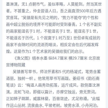
墨淋漓，无1 点朝市气，虽似率略，人莫能到。然当其世
者，不甚重之，仲圭尝语人曰，吾之画直须500年后方遇
赏音耳。”
吴镇
是有先见之明的，“势力不能夺”的个性和
画中超尘脱俗的境界不可能即时受到垂青。1 个名不副实
的画家能逞名于1 时，不能逞名于1 世，能逞名于1 世，
不能逞名于历代，1 个寂寞于1 时乃至1 世但卓有成就的
画家不会随时间的流逝而暗淡，相反定会在后代越发辉
煌。这是作为1 个艺术家的吴镇给我们的启示。
《渔父图》绢本水墨 纵84.7厘米 横29.7厘米 北京故
宫博物院藏
吴镇善写草书，师法
怀素
和5 代的
杨凝
式，笔势含蓄
遒丽，独树一帜 。他常用草书写画跋。姜绍书《韵石斋
笔谈》云：“梅道人画秀劲拓落，运斤成风，款侧墨沈淋
漓，龙蛇飞动，即缀以篇计，亦摩空独运，旁无赘词。
正如狮子跳踯，威震林壑，百兽敛迹，尤足称遵。”此幅
作远山丛树, 流泉曲水, 平坡老树。坡旁水泽, 小舟闲泊。