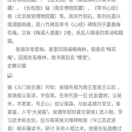
藏）、《长松图》轴（南京博物院藏）、《草书心经》
卷（北京故宫博物院藏）等。其风竹刻石，陈列在嘉兴
南湖烟雨楼，其八竹碑及草书《心经》碑陈列于嘉善梅
花庵。又有《梅道人遗墨》2卷，系后人辑录的其诗和题
跋。
吴镇非常爱梅，家室四周遍植梅树，取斋名“梅花
庵”。因居处有橡林，故书斋别名 “橡室”。
史籍记载
据《义门吴氏谱》可知：
吴镇
先祖为周王室吴王以后 ，
吴镇
祖父吴泽，字伯常，在宋代是一位 抗金健将；父吴
禾，字君家，号正心；叔父吴森，与赵孟頫为至交，家
甚富，人号“大吴船”。
吴镇
年轻时喜交豪侠1 流人物，学
习武术和击剑，后与哥哥吴元璋拜毗陵（今江
苏武
进
县）柳天骥读书，研讨 天命人相之术。他曾在私塾教过