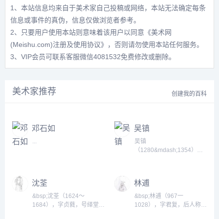
1、本站信息均来自于美术家自己投稿或网络，本站无法确定每条
信息或事件的真伪，信息仅做浏览者参考。
2、只要用户使用本站则意味着该用户以同意
《美术网
(Meishu.com)注册及使用协议》
，否则请勿使用本站任何服务。
3、VIP会员可联系客服微信4081532免费修改或删除。
美术家推荐
创建我的百科
邓石如
吴镇
...
吴镇
（1280&mdash;1354），
元代画家。字仲圭，号梅花
道人，尝署梅道人。浙江嘉
善人。早年在村塾教书，后
沈荃
林逋
从柳天骥研习&ldquo;天人
性命之学&dquo;，遂隐居，
&bsp;沈荃（1624～
&bsp;林逋（967一
以卖卜为生。擅画山水、墨
1684），字贞蕤，号绎堂，
1028），字君复，后人称为
竹。山水师法董源、巨然，
别号充斋，华亭（今上海松
和靖先生，汉族，奉化大里