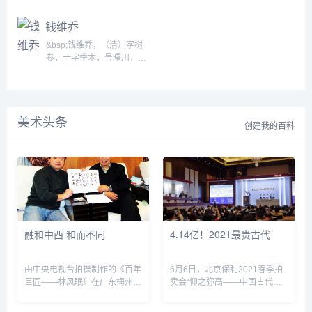
兼取马远、夏圭，干湿笔互
江）人。顺治九年探花，授
黄贤村人。北宋著名隐逸诗
用，尤擅带湿点苔。水墨苍
编修，累官至翰林院侍读学
人。 幼时刻苦好学，通晓经
钱维乔
莽，淋漓雄厚。喜作渔父
士、礼部侍郎，卒谥文恪。
史百家。书载性孤高自好，
图，有清旷野逸之趣。墨竹
学行醇洁，书法尤有名。他
喜恬淡，勿趋荣利。长大
&bsp;钱维乔，（清）字树
宗文同，格调简率遒劲。与
工书法，宗法米芾、董其
后，曾漫游江淮间，后隐居
参，一字季木，号曙川，又
黄公望、倪瓒、王蒙...
昌，是康熙年间最重要的书
杭州西湖，结庐孤山。常驾
号竹初， 小字阿逾，晚号半
法家之一。...
小舟遍游西湖诸寺庙，与高
园逸叟，江苏武进人。维城
僧诗友相往还。每逢客至，
弟。乾隆二十七年（1762）
叫门童子纵鹤放飞，林逋见
举人，官县知县。早岁即工
鹤必棹舟归来。作诗随就随
美术头条
翰墨，为兄代作，已咄咄逼
创建我的百科
弃，从不留存。天圣六年
真。 后笔尤苍厚，山水茂密
（1028年）...
不繁，峭秀不塞，作家士气
兼备。晚岁笔墨尤精， 随意
所作，疏老苍浑。双目既
眊，犹挥；弗倦。卒年六十
八。着竹初未定稿。&bsp;...
融和中西 和而不同
4.14亿！2021最贵古代
由中央电视台拍摄制作的《百年
6月6日，北京保利2021春季拍
巨匠——林风眠》在广东梅州市
卖会“仰之弥高——中国古代书
西阳镇林风眠故居举行了开机仪
画夜场&dquo;专场举槌开拍，
式。梅...
本场汇集徐扬、杨维祯、金廷