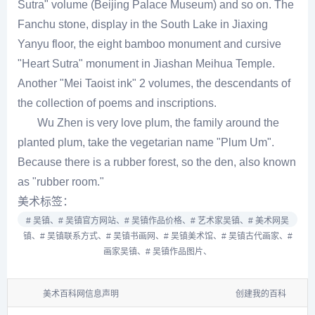
Sutra" volume (Beijing Palace Museum) and so on. The
Fanchu stone, display in the South Lake in Jiaxing
Yanyu floor, the eight bamboo monument and cursive
"Heart Sutra" monument in Jiashan Meihua Temple.
Another "Mei Taoist ink" 2 volumes, the descendants of
the collection of poems and inscriptions.
Wu Zhen is very love plum, the family around the
planted plum, take the vegetarian name "Plum Um".
Because there is a rubber forest, so the den, also known
as "rubber room."
美术标签：
# 吴镇、
# 吴镇官方网站、
# 吴镇作品价格、
# 艺术家吴镇、
# 美术网吴
镇、
# 吴镇联系方式、
# 吴镇书画网、
# 吴镇美术馆、
# 吴镇古代画家、
#
画家吴镇、
# 吴镇作品图片、
美术百科网信息声明
创建我的百科