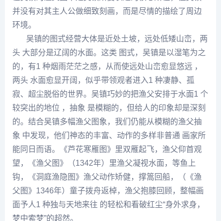
并没有对其主人公做细致刻画，而是尽情的描绘了周边
环境。
吴镇的图式经营大体是近处土坡，远处低矮山峦，两
头 大部分是辽阔的水面。这类 图式，吴镇是以湿笔为之
的，有1 种烟雨茫茫之感，从而使远处山峦愈显悠远 ，
两头 水面愈显开阔，似乎带领观者进入1 种凄静、孤
寂、超尘脱俗的世界。吴镇巧妙的把渔父安排
于水
面1 个
较突出的地位 ，抽象 是模糊的，但给人的印象却是深刻
的。结合吴镇多幅渔父图象，我们仍能从模糊的渔父抽
象 中发现，他们神态的丰富、动作的多样非普通 画家所
能同日而语。《芦花寒雁图》里双雁起飞，渔父仰首观
望，《渔父图》（1342年）里渔父凝视水面，等鱼上
钩，《洞庭渔隐图》渔父动作矫健，撑篙回船，（《渔
父图》1346年）童子拨舟返棹，渔父抱膝回顾，整幅画
面予人1 种独与天地来往 的轻松和看破红尘“身外求身，
梦中索梦”的超然。