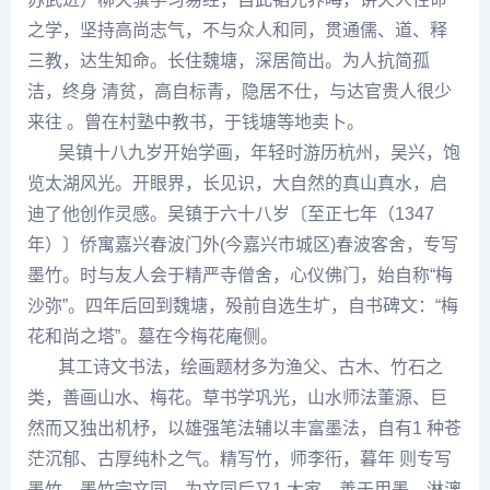
之学，坚持高尚志气，不与众人和同，贯通儒、道、释
三教，达生知命。长住魏塘，深居简出。为人抗简孤
洁，终身 清贫，高自标青，隐居不仕，与达官贵人很少
来往 。曾在村塾中教书，于钱塘等地卖卜。
吴镇
十八九岁开始学画，年轻时游历杭州，吴兴，饱
览太湖风光。开眼界，长见识，大自然的真山真水，启
迪了他创作灵感。
吴镇
于六十八岁〔至正七年（1347
年）〕侨寓嘉兴春波门外(今嘉兴市城区)春波客舍，专写
墨竹。时与友人会于精严寺僧舍，心仪佛门，始自称“梅
沙弥”。四年后回到魏塘，殁前自选生圹，自书碑文：“梅
花和尚之塔”。墓在今梅花庵侧。
其工诗文书法，绘画题材多为渔父、古木、竹石之
类，善画山水、梅花。草书学巩光，山水师法
董源
、
巨
然
而又独出机杼，以雄强笔法辅以丰富墨法，自有1 种苍
茫沉郁、古厚纯朴之气。精写竹，师
李衎
，暮年 则专写
墨竹。墨竹宗
文同
，为
文同
后又1 大家。善于用墨，淋漓