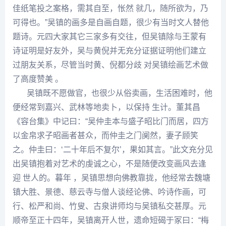
佳纸笔投之案格，需其自至，怅然 就几，随所欲为，乃
可得也。”吴镇的画多是自画自题，很少有当时文人替他
题诗。元四大家其它三家多有交往，但吴镇除与
王蒙
有
诗证明是好友外，吴与黄倪并无充分证据证明他们建立
过朋友关系，尽管当时黄、倪都分歧 对吴镇绘画艺术做
了高度赞美 。
吴镇既不愿做官，也很少从俗卖画，生活困难时，他
便经常到嘉兴、武林等地卖卜，以保持 生计。
董其昌
《容台集》中记曰：“吴仲圭本与盛子昭比门而居，四方
以金帛求子昭画者甚众，而仲圭之门阒然，妻子顾笑
之。仲圭曰：‘二十年后不复尔’，果如其言。”此文充分见
出吴镇抱着对艺术的虔诚之心，不是随便改变画风去逢
迎 世人的。暮年 ，吴镇思想向佛教靠拢，他经常去魏塘
镇大胜、景德、慈云寺与僧人谈经论佛、吟诗作画，可
行、松严和尚、竹叟、古泉讲师均与吴镇私交甚厚。元
顺帝至正十四年，吴镇离开人世，遗命短碣于冢曰：“梅