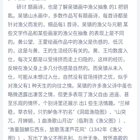
研讨 题画诗，也是了解吴镇画中渔父抽象 的1 把钥
匙。吴镇山水画中，多数作品写有题画诗，每首诗都是
针对渔父而发的，细品每1 首诗，吴镇的渔父与元朝 某
些文学作品和某些画家的渔父在抽象 的表现上是不同
的。
黄公望
、
王蒙
绘画作品中的渔父是伤感的、低沉
的，这是与黄、王的生活经历有关的。黄、王均数度入
仕，每次又都是以受排挤而走上归隐的，这样的经历，
反映在渔父身上多几分伤感是自然的。而吴镇从未入
仕，可能从未想过入仕，自然没有官场排挤之忧，似乎
对渔父有1 种天生的向往之情。吴镇的许多渔父诗中虽也
略微透露出凄苦之情，但更多表现了渔父自由 逍遥、甚
至乐观的情怀，个别诗里还展示 出1 些生活情趣。“兰棹
稳，草衣轻，只钓鲈鱼不钓名”《洞庭渔隐图》、“山突
兀，月婵娟，1 曲渔歌山月边”（临
荆浩
《渔父图》）、
“渔童鼓觯忘西东，放歌荡漾芦花风”（1342年《渔父
图》），写出了渔父不图名利、与世无争、放怀
高歌
的