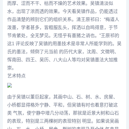
而厚、涩而不干、枯而不燥的艺术效果。吴镇清淡似
水，出现了浓而透的效果。今天看吴镇作品，仍能透过
作品清楚的辨别它们的组织关系。清
王原祁
曰：“梅道人
泼墨，学者甚多，皆粗服乱头，挥洒以自鸣得意，于节
节肯綮处，全无梦见。无怪乎有墨猪之诮也。”
王原祁
的
这1 评论反映了吴镇的用墨技术是非常人所能学到的。吴
氏的墨法，倾倒了元当前 的历代大家，
沈周
、文徵明、
恽南田、四王、
吴历
、
八大山人
等均对吴镇墨法大加推
崇。
艺术特点
由于
吴镇
以董巨起家，其画中山、石、树、水、房屋、
小桥都显得格外宁静、平和，但
吴镇
有时也着意打破这
类 气氛，使宁静中增几分动荡，那就是近景大树和山石
的表现，特别是三两棵树的表现特别 明显。如果说吴画