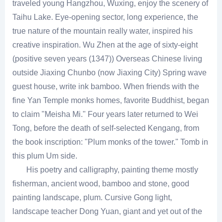
traveled young Hangzhou, Wuxing, enjoy the scenery of
Taihu Lake. Eye-opening sector, long experience, the
true nature of the mountain really water, inspired his
creative inspiration. Wu Zhen at the age of sixty-eight
(positive seven years (1347)) Overseas Chinese living
outside Jiaxing Chunbo (now Jiaxing City) Spring wave
guest house, write ink bamboo. When friends with the
fine Yan Temple monks homes, favorite Buddhist, began
to claim "Meisha Mi." Four years later returned to Wei
Tong, before the death of self-selected Kengang, from
the book inscription: "Plum monks of the tower." Tomb in
this plum Um side.
His poetry and calligraphy, painting theme mostly
fisherman, ancient wood, bamboo and stone, good
painting landscape, plum. Cursive Gong light,
landscape teacher Dong Yuan, giant and yet out of the