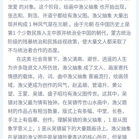
宠爱 的对象。这个阶段，绘画中渔父抽象 也开始出现，
张志和
、
荆浩
、
许道宁
都绘有渔父图。渔父抽象 大量出
现并构成 1 种风气是在元朝 。由于元朝 在中国历史上是
第1 个少数民族入主中原并统治全中国的朝代，蒙古统治
阶级的残暴统治和民族歧视政策，使大量文人都采取了
不与统治者合作的态度。
在这类 社会背景下，渔父清高、避世、逍遥的人生
为许多隐退文人所仿效，渔父抽象 成了文人、画家寄托
情感的载体。诗、词、曲中渔父抽象 普遍流行，绘画领
域，渔父更成为创作的风气，赵孟頫、管道升、
黄公
望
、
王蒙
、
吴镇
、盛子昭均有渔父图传世。这其中，
吴
镇
对渔父最为情有独钟。在
吴镇
传世山水画中，渔父题
材的作品占有相当数量，版式上有条幅、中堂、长卷，
手法上有临摹、创作。理解
吴镇
的渔父抽象 ，1 是从图
象学意义上，1 是从吴镇留下的大量题画诗上。渔父抽象
在吴镇的渔父图中是吴镇所要表达的核心所在，但吴镇