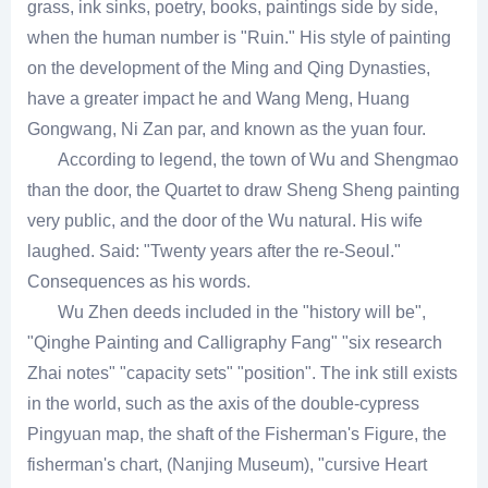
grass, ink sinks, poetry, books, paintings side by side,
when the human number is "Ruin." His style of painting
on the development of the Ming and Qing Dynasties,
have a greater impact he and Wang Meng, Huang
Gongwang, Ni Zan par, and known as the yuan four.
According to legend, the town of Wu and Shengmao
than the door, the Quartet to draw Sheng Sheng painting
very public, and the door of the Wu natural. His wife
laughed. Said: "Twenty years after the re-Seoul."
Consequences as his words.
Wu Zhen deeds included in the "history will be",
"Qinghe Painting and Calligraphy Fang" "six research
Zhai notes" "capacity sets" "position". The ink still exists
in the world, such as the axis of the double-cypress
Pingyuan map, the shaft of the Fisherman's Figure, the
fisherman's chart, (Nanjing Museum), "cursive Heart