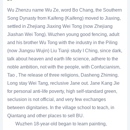
Wu Zhenzu name Wu Ze, word Bo Chang, the Southern
Song Dynasty from Kaifeng (Kaifeng) moved to Jiaxing,
settled in Zhejiang Jiaxing Wei Tong (now Zhejiang
Jiashan Wei Tong). Wuzhen young good fencing, adult
and his brother Wu Tong with the industry in the Piling
(now Jiangsu Wujin) Liu Tianji study I Ching, since dark,
talk about heaven and earth life science, adhere to the
noble ambition, not with the people, with Confucianism,
Tao , The release of three religions, Dasheng Zhiming.
Long stay Wei Tang, reclusive Jane out. Jane Kang Jie
for personal anti-life poverty, high self-standard green,
seclusion is not official, and very few exchanges
between dignitaries. In the village school to teach, in
Qiantang and other places to sell BU.
Wuzhen 18-year-old began to learn painting,