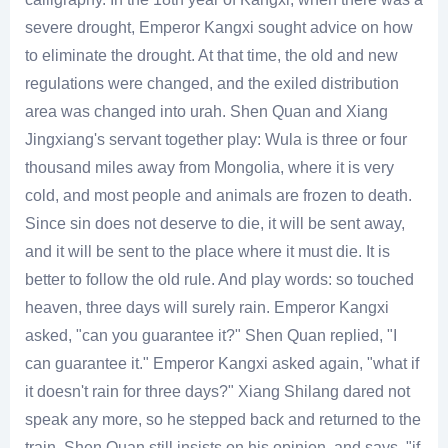
severe drought, Emperor Kangxi sought advice on how
to eliminate the drought. At that time, the old and new
regulations were changed, and the exiled distribution
area was changed into urah. Shen Quan and Xiang
Jingxiang's servant together play: Wula is three or four
thousand miles away from Mongolia, where it is very
cold, and most people and animals are frozen to death.
Since sin does not deserve to die, it will be sent away,
and it will be sent to the place where it must die. It is
better to follow the old rule. And play words: so touched
heaven, three days will surely rain. Emperor Kangxi
asked, "can you guarantee it?" Shen Quan replied, "I
can guarantee it." Emperor Kangxi asked again, "what if
it doesn't rain for three days?" Xiang Shilang dared not
speak any more, so he stepped back and returned to the
train. Shen Quan still insists on his opinion, and says, "if