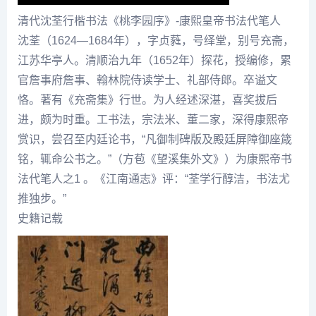
清代沈荃行楷书法《桃李园序》-康熙皇帝书法代笔人
沈荃
（1624—1684年），字贞蕤，号绎堂，别号充斋，
江
苏华
亭人。清
顺治
九年（1652年）探花，授编修，累
官詹事府詹事、翰林院侍读学士、礼部侍郎。卒谥文
恪。著有《充斋集》行世。为人经述深湛，喜奖拔后
进，颇为时重。工书法，宗法米、董二家，深得康熙帝
赏识，尝召至内廷论书，“凡御制碑版及殿廷屏障御座箴
铭，辄命公书之。”（方苞《望溪集外文》）为康熙帝书
法代笔人之1 。《江南通志》评：“荃学行醇洁，书法尤
推独步。”
史籍记载