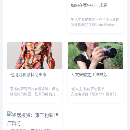
如何在家中办一场超
生活中总是需要一些艺术元素的
就像俄国艺评家Vikto Shklovsky
说的 “艺术之所以存在，是为了
使人恢复对生活的感觉， 使人
去感受事物，使石头成为石头。
&dquo; 在这一...
他用刀和颜料刮出来
人文安徽之江淮群芳
艺术的表现形式有很多种，但在
“前女主播”的梦想哲学 ——
绘画师的眼里，艺术的绘画几乎
安徽电视台《帮女郎》栏目前主
都是用画笔和颜料组成的。吴冠
播吴婷访谈录 吴婷素着颜
中曾说过，单一的线条与颜色如
来到我们的办公地点。身形消
果脱离了画面感，那就不能称为
瘦，面容白皙，典型江南女子的
艺术的绘画。 但在国外，玩...
清秀模样。 她麻...