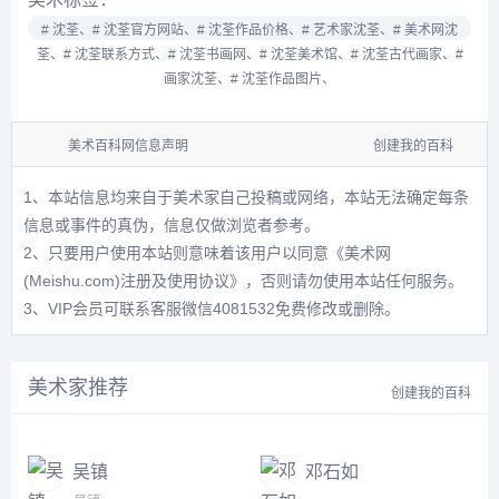
# 沈荃、
# 沈荃官方网站、
# 沈荃作品价格、
# 艺术家沈荃、
# 美术网沈
荃、
# 沈荃联系方式、
# 沈荃书画网、
# 沈荃美术馆、
# 沈荃古代画家、
#
画家沈荃、
# 沈荃作品图片、
美术百科网信息声明
创建我的百科
1、本站信息均来自于美术家自己投稿或网络，本站无法确定每条
信息或事件的真伪，信息仅做浏览者参考。
2、只要用户使用本站则意味着该用户以同意
《美术网
(Meishu.com)注册及使用协议》
，否则请勿使用本站任何服务。
3、VIP会员可联系客服微信4081532免费修改或删除。
美术家推荐
创建我的百科
吴镇
邓石如