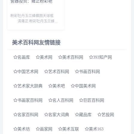
瓷器投资：雍正粉彩艳
粉彩牡丹玉兰蜂蝶图天球瓶
清雍正 粉彩牡丹玉兰蜂蝶
图天球瓶 尺 寸：高51厘
米 估 价：500万至700万
元 成交价：1199.92万
美术百科网友情链接
元 早期的康熙粉彩还处于初
创阶段，...
名画库
美术网
美术百科网
393知产网
中国艺术网
艺术百科网
书画百科网
艺术家大辞典
美术吧
中国美术网
书画家百科网
名人百科网
巨匠百科网
名家百科网
名家大词典
藏品库
艺投网
美术坊
画家网
美术互联
美术163