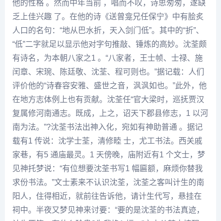
他的性格 。然而中年当前 ，唱而不叹，诗思匆匆，遂缺
乏上佳兴趣 了。在他的诗《送曾龛兄任保宁》中有脍炙
人口的名句：“地从巴水折，天入剑门低”。其中的“折”、
“低”二字就足以显示他对字句推敲、锤炼的高妙。沈荃颇
有诗名，为本朝八家之1 。“八家者，王士帧、士禄、施
闰章、宋琬、陈廷敬、沈荃、程可则也。”据记载：人们
评价他的“诗春容安雅、盛世之音，沨沨如也。”此外，他
在地方志体例上也有贡献。沈荃任“官大梁时，巡抚贾汉
复属修河南通志。既成，上之，诏天下郡县修志，1 以河
南为法。”?沈荃书法出神入化，宛如有神助普通 。据记
载有1 传说：沈学士荃，清修睦 士，尤工书法。西关戚
家巷，有5 通庙最灵。1 天傍晚，庙附近有1 个文士，梦
见神托梦说：“有位想要沈荃书写1 幅匾额，麻烦你替我
求份书法。”文士素来不认识沈荃，沈荃之客叫计生的南
阳人，住得相近，就前往告诉他，请计生代写，悬挂在
祠中。半夜又梦见神来讨要：“要的是沈荃的书法真迹，