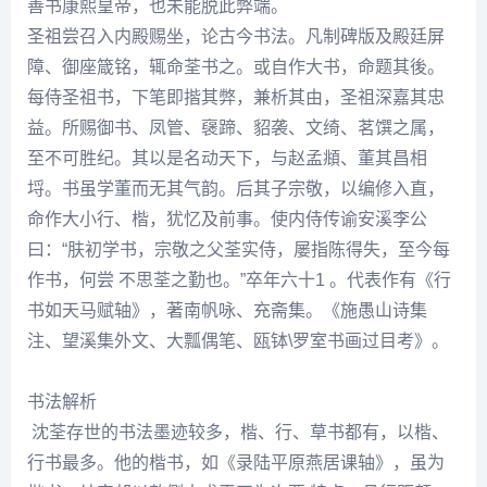
善书康熙皇帝，也未能脱此弊端。
圣祖尝召入内殿赐坐，论古今书法。凡制碑版及殿廷屏
障、御座箴铭，辄命荃书之。或自作大书，命题其後。
每侍圣祖书，下笔即揩其弊，兼析其由，圣祖深嘉其忠
益。所赐御书、凤管、襃蹄、貂袭、文绮、茗馔之属，
至不可胜纪。其以是名动天下，与赵孟頫、董其昌相
埒。书虽学董而无其气韵。后其子宗敬，以编修入直，
命作大小行、楷，犹忆及前事。使内侍传谕安溪李公
曰：“肤初学书，宗敬之父荃实侍，屡指陈得失，至今每
作书，何尝 不思荃之勤也。”卒年六十1 。代表作有《行
书如天马赋轴》，著南帆咏、充斋集。《施愚山诗集
注、望溪集外文、大瓢偶笔、瓯钵\罗室书画过目考》。
书法解析
沈荃
存世的书法墨迹较多，楷、行、草书都有，以楷、
行书最多。他的楷书，如《录
陆平
原燕居课轴》，虽为