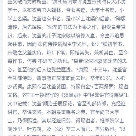
董文敏而为时所重。”清朝施闰章评说宣宗朝时有大小沈
学士，以布衣善书入翰林，皆著名迹，大学士名度，小
学士名粲。沈荃也有书名，是小学士
沈粲
的后裔，“碑版
流传，后先辉映。”沈荃的书法为上乘之作，很受皇帝赏
识。后来，沈荃的儿子沈宗敬以编修入直，令皇帝追思
起往事，因而 命内侍传谕阁臣
李光
地，说：“朕初学书，
宗敬之父荃实侍，每1 下笔，即指其失，兼析其由，至今
每作书，何尝 不思荃之劝也。”皇帝深深地嘉奖沈荃的忠
心，甚至他的后人也受益匪浅。?康熙二十三年，沈荃官
至礼部侍郎，詹事府正詹事职而去世。卒年61岁。入祀
乡贤祠。康熙帝因沈荃贫困，特赐白金5 百两祭葬；赐谥
文恪。?在
王士祯
撰写的《淡墨录》中“经筵讲官得赐谥”1
文中记载：沈荃“顺治壬辰探花，官至礼部侍郎，充经筵
讲官，卒谥文恪。本朝最重赐名之典，官至尚书大学
士，乃得赐谥。其以经筵旧劳，得赐谥者，惟掌院学士
喇沙里、叶方蔼，及（沈）荃三人而已，盖异数也。”以