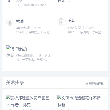
吴镇
...
（1280&mdash;1354），
元代画家。字仲圭，号梅花
道人，尝署梅道人。浙江嘉
善人。早年在村塾教书，后
林逋
沈荃
从柳天骥研习&ldquo;天人
性命之学&dquo;，遂隐居，
&bsp;林逋（967一
&bsp;沈荃（1624～
以卖卜为生。擅画山水、墨
1028），字君复，后人称为
1684），字贞蕤，号绎堂，
竹。山水师法董源、巨然，
和靖先生，汉族，奉化大里
别号充斋，华亭（今上海松
兼取马远、夏圭，干湿笔互
黄贤村人。北宋著名隐逸诗
江）人。顺治九年探花，授
用，尤擅带湿点苔。水墨苍
人。 幼时刻苦好学，通晓经
编修，累官至翰林院侍读学
钱维乔
莽，淋漓雄厚。喜作渔父
史百家。书载性孤高自好，
士、礼部侍郎，卒谥文恪。
图，有清旷野逸之趣。墨竹
喜恬淡，勿趋荣利。长大
学行醇洁，书法尤有名。他
&bsp;钱维乔，（清）字树
宗文同，格调简率遒劲。与
后，曾漫游江淮间，后隐居
工书法，宗法米芾、董其
参，一字季木，号曙川，又
黄公望、倪瓒、王蒙...
杭州西湖，结庐孤山。常驾
昌，是康熙年间最重要的书
号竹初， 小字阿逾，晚号半
小舟遍游西湖诸寺庙，与高
法家之一。...
园逸叟，江苏武进人。维城
僧诗友相往还。每逢客至，
弟。乾隆二十七年（1762）
叫门童子纵鹤放飞，林逋见
举人，官县知县。早岁即工
鹤必棹舟归来。作诗随就随
美术头条
翰墨，为兄代作，已咄咄逼
创建我的百科
弃，从不留存。天圣六年
真。 后笔尤苍厚，山水茂密
（1028年）...
不繁，峭秀不塞，作家士气
兼备。晚岁笔墨尤精， 随意
所作，疏老苍浑。双目既
眊，犹挥；弗倦。卒年六十
八。着竹初未定稿。&bsp;...