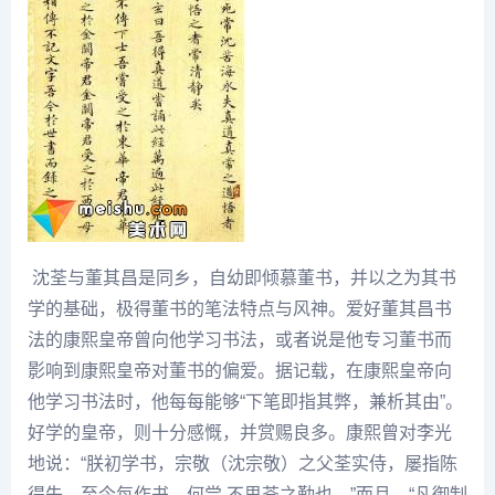
沈荃
与
董其昌
是同乡，自幼即倾慕董书，并以之为其书
学的基础，极得董书的笔法特点与风神。爱好
董其昌
书
法的康熙皇帝曾向他学习书法，或者说是他专习董书而
影响到康熙皇帝对董书的偏爱。据记载，在康熙皇帝向
他学习书法时，他每每能够“下笔即指其弊，兼析其由”。
好学的皇帝，则十分感慨，并赏赐良多。康熙曾对
李光
地说：“朕初学书，宗敬（沈宗敬）之父荃实侍，屡指陈
得失，至今每作书，何尝 不思荃之勤也。”而且，“凡御制