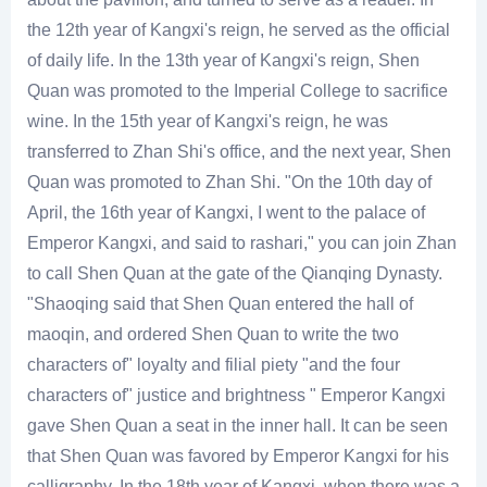
the 12th year of Kangxi's reign, he served as the official
of daily life. In the 13th year of Kangxi's reign, Shen
Quan was promoted to the Imperial College to sacrifice
wine. In the 15th year of Kangxi's reign, he was
transferred to Zhan Shi's office, and the next year, Shen
Quan was promoted to Zhan Shi. "On the 10th day of
April, the 16th year of Kangxi, I went to the palace of
Emperor Kangxi, and said to rashari," you can join Zhan
to call Shen Quan at the gate of the Qianqing Dynasty.
"Shaoqing said that Shen Quan entered the hall of
maoqin, and ordered Shen Quan to write the two
characters of" loyalty and filial piety "and the four
characters of" justice and brightness " Emperor Kangxi
gave Shen Quan a seat in the inner hall. It can be seen
that Shen Quan was favored by Emperor Kangxi for his
calligraphy. In the 18th year of Kangxi, when there was a