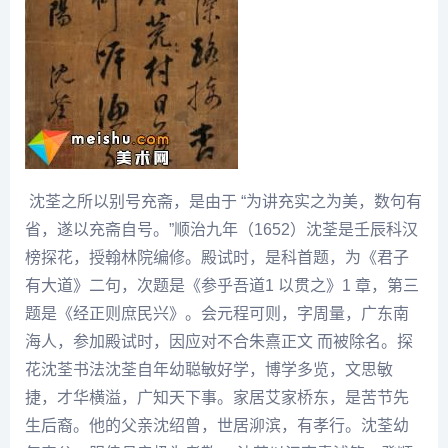
沈荃
之所以别号充斋，是由于 “为讲充实之为美，数句有
省，遂以充斋自号。”
顺治
九年（1652）
沈荃
是壬辰科汉
榜探花，授翰林院编修。殿试时，是科首题，为《君子
有大道》二句，次题是《参乎吾道1 以贯之》1 章，第三
题是《经正则庶民兴》。会元程可则，字周量，广东南
海人，参加殿试时，因应对不合
朱熹
正文 而被除名。探
花
沈荃
书法
沈荃
自年幼聪敏好学，博学多览，文思敏
捷，才华横溢，广知天下事。家居艾家桥东，是苦节先
生后裔。他的父亲沈绍曾，世居泖滨，有孝行。沈荃幼