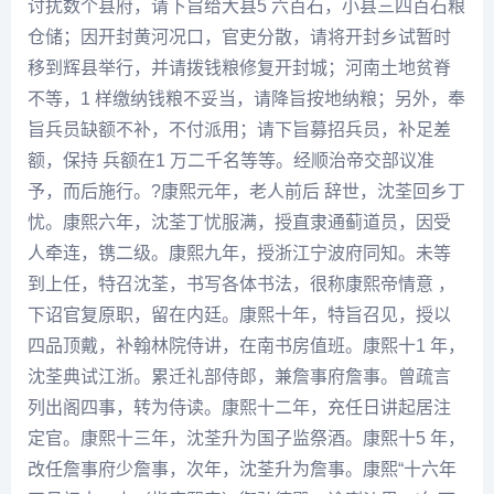
讨扰数个县府，请下旨给大县5 六百石，小县三四百石粮
仓储；因开封
黄河
况口，官吏分散，请将开封乡试暂时
移到辉县举行，并请拨钱粮修复开封城；河南土地贫脊
不等，1 样缴纳钱粮不妥当，请降旨按地纳粮；另外，奉
旨兵员缺额不补，不付派用；请下旨募招兵员，补足差
额，保持 兵额在1 万二千名等等。经
顺治
帝交部议准
予，而后施行。?康熙元年，老人前后 辞世，沈荃回乡丁
忧。康熙六年，沈荃丁忧服满，授直隶通蓟道员，因受
人牵连，镌二级。康熙九年，授浙江宁波府同知。未等
到上任，特召沈荃，书写各体书法，很称康熙帝情意 ，
下诏官复原职，留在内廷。康熙十年，特旨召见，授以
四品顶戴，补翰林院侍讲，在南书房值班。康熙十1 年，
沈荃典试江浙。累迁礼部侍郎，兼詹事府詹事。曾疏言
列出阁四事，转为侍读。康熙十二年，充任日讲起居注
定官。康熙十三年，沈荃升为国子监祭酒。康熙十5 年，
改任詹事府少詹事，次年，沈荃升为詹事。康熙“十六年