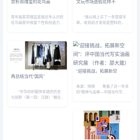
赏析郑瑰玺的花鸟画
文玩市场造假花样不
青年画家郑瑰玺是我近年认识的
“我从网上买了一条菩提手
花鸟画家中很富个性和创造力的
串，收到后才发现是塑料的，卖
一位。1993年他在北京画院师
家还振振有辞地说一分钱一分
从彭培泉学习花鸟画，受益颇
货。” “我买了一串号称正品的
丰。彭培泉的花鸟画早在20世
印度小叶紫檀手串，可懂行的朋
纪80年代就蜚声画界，以不落...
友说这是染色的劣质品...
“迎接挑战，拓展新空
再总结当代“国风”
来源：网络 筹备了近一年多
“中华纺织服饰非遗的历史
的“精神与品格—中国当代写实
与创新（第一回：汉族）”展在...
油画研究展&dquo;，有鲜明的
学术观点和策展思想。顾名思
义，参展的作品应该是运用写实
方法而不是其他...