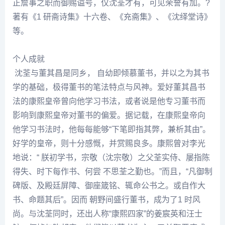
正詹事之职而御赐谥号，仅沈荃才有，可见荣誉有加。?
著有《1 研斋诗集》十六卷、《充斋集》、《沈绎堂诗》
等。
个人成就
沈荃
与
董其昌
是同乡， 自幼即倾慕董书，并以之为其书
学的基础，极得董书的笔法特点与风神。爱好
董其昌
书
法的康熙皇帝曾向他学习书法，或者说是他专习董书而
影响到康熙皇帝对董书的偏爱。据记载，在康熙皇帝向
他学习书法时，他每每能够“下笔即指其弊，兼析其由”。
好学的皇帝，则十分感慨，并赏赐良多。康熙曾对
李光
地说：“ 朕初学书，宗敬（沈宗敬）之父荃实侍、屡指陈
得失、时下每作书、何尝 不思荃之勤也。”而且，“凡御制
碑版、及殿廷屏障、御座箴铭、辄命公书之。或自作大
书、命题其后”。因而 朝野间盛行董书，成为了1 时风
尚。与
沈荃
同时，还出人称“康熙四家”的姜宸英和汪士