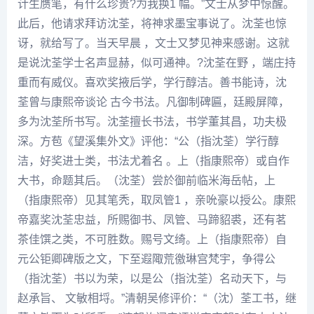
计生赝笔，有什么珍贵?为我换1 幅。”文士从梦中惊醒。
此后，他请求拜访沈荃，将神求墨宝事说了。沈荃也惊
讶，就给写了。当天早晨 ，文士又梦见神来感谢。这就
是说沈荃学士名声显赫，似可通神。?沈荃在野 ，端庄持
重而有威仪。喜欢奖掖后学，学行醇洁。善书能诗，沈
荃曾与康熙帝谈论 古今书法。凡御制碑匾，廷殿屏障，
多为沈荃所书写。沈荃擅长书法，书学
董其昌
，功夫极
深。方苞《望溪集外文》评他：“公（指沈荃）学行醇
洁，好奖进士类，书法尤着名 。上（指康熙帝）或自作
大书，命题其后。（沈荃）尝於御前临米海岳帖，上
（指康熙帝）见其笔秃，取凤管1 ，亲吮豪以授公。康熙
帝嘉奖沈荃忠益，所赐御书、凤管、马蹄貂裘，还有茗
茶佳馔之类，不可胜数。赐号文绮。上（指康熙帝）自
元公钜卿碑版之文，下至遐陬荒徼琳宫梵宇，争得公
（指沈荃）书以为荣，以是公（指沈荃）名动天下，与
赵承旨、 文敏相埒。”清朝吴修评价：“（沈）荃工书，继