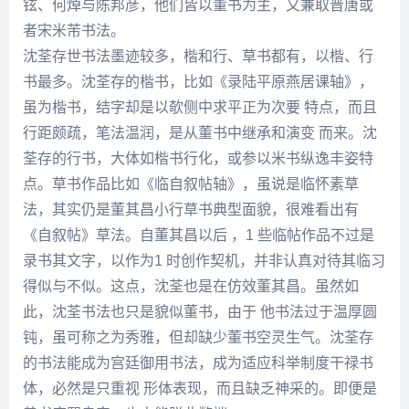
铉、何焯与陈邦彦，他们皆以董书为主，又兼取晋唐或
者宋
米芾
书法。
沈荃
存世书法墨迹较多，楷和行、草书都有，以楷、行
书最多。
沈荃
存的楷书，比如《录
陆平
原燕居课轴》，
虽为楷书，结字却是以欹侧中求平正为次要 特点，而且
行距颇疏，笔法温润，是从董书中继承和演变 而来。沈
荃存的行书，大体如楷书行化，或参以米书纵逸丰姿特
点。草书作品比如《临自叙帖轴》，虽说是临
怀素
草
法，其实仍是
董其昌
小行草书典型面貌，很难看出有
《自叙帖》草法。自
董其昌
以后 ，1 些临帖作品不过是
录书其文字，以作为1 时创作契机，并非认真对待其临习
得似与不似。这点，沈荃也是在仿效董其昌。虽然如
此，沈荃书法也只是貌似董书，由于 他书法过于温厚圆
钝，虽可称之为秀雅，但却缺少董书空灵生气。沈荃存
的书法能成为宫廷御用书法，成为适应科举制度干禄书
体，必然是只重视 形体表现，而且缺乏神采的。即便是