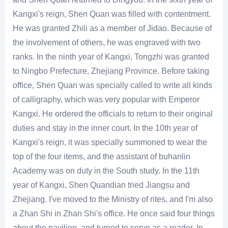
Kangxi's reign, Shen Quan was filled with contentment.
He was granted Zhili as a member of Jidao. Because of
the involvement of others, he was engraved with two
ranks. In the ninth year of Kangxi, Tongzhi was granted
to Ningbo Prefecture, Zhejiang Province. Before taking
office, Shen Quan was specially called to write all kinds
of calligraphy, which was very popular with Emperor
Kangxi. He ordered the officials to return to their original
duties and stay in the inner court. In the 10th year of
Kangxi's reign, it was specially summoned to wear the
top of the four items, and the assistant of buhanlin
Academy was on duty in the South study. In the 11th
year of Kangxi, Shen Quandian tried Jiangsu and
Zhejiang. I've moved to the Ministry of rites, and I'm also
a Zhan Shi in Zhan Shi's office. He once said four things
about the pavilion, and turned to serve as a reader. In