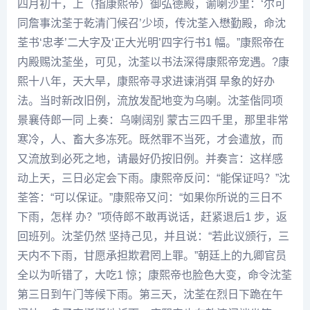
四月初十，上（指康熙帝）御弘德殿，谕喇沙里：‘尔可
同詹事沈荃于乾清门候召’少顷，传沈荃入懋勤殿，命沈
荃书‘忠孝’二大字及‘正大光明’四字行书1 幅。”康熙帝在
内殿赐沈荃坐，可见，沈荃以书法深得康熙帝宠遇。?康
熙十八年，天大旱，康熙帝寻求进谏消弭 旱象的好办
法。当时新改旧例，流放发配地变为乌喇。沈荃偕同项
景襄侍郎一同 上奏：乌喇阔别 蒙古三四千里，那里非常
寒冷，人、畜大多冻死。既然罪不当死，才会遣放，而
又流放到必死之地，请最好仍按旧例。并奏言：这样感
动上天，三日必定会下雨。康熙帝反问：“能保证吗？”沈
荃答：“可以保证。”康熙帝又问：“如果你所说的三日不
下雨，怎样 办？”项侍郎不敢再说话，赶紧退后1 步，返
回班列。沈荃仍然 坚持己见，并且说：“若此议颁行，三
天内不下雨，甘愿承担欺君罔上罪。”朝廷上的九卿官员
全以为听错了，大吃1 惊；康熙帝也脸色大变，命令沈荃
第三日到午门等候下雨。第三天，沈荃在烈日下跪在午