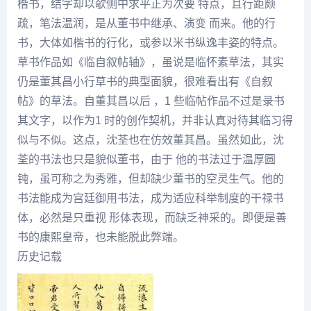
楷书，结字却以欹侧中求平正为次要 特点，且行距颇
疏，笔法温润，是从董书中继承、演变 而来。他的行
书，大体如楷书的行化，或参以米书纵逸丰姿的特点。
草书作品如《临自叙帖轴》，虽说是临
怀素
草法，其实
仍是
董其昌
小行草书的典型面貌，很难看出有《自叙
帖》的草法。自
董其昌
以后 ，1 些临帖作品不过是录书
其文字，以作为1 时的创作契机，并非认真对待其临习得
似与不似。这点，
沈荃
也在仿效
董其昌
。虽然如此，
沈
荃
的书法也只是貌似董书，由于 他的书法过于温厚圆
钝，虽可称之为秀雅，但却缺少董书的空灵生气。他的
书法能成为宫廷御用书法，成为适应科举制度的干禄书
体，必然是只重视 形体表现，而缺乏神采的。即便是善
书的康熙皇帝，也未能脱此弊端。
历史记载