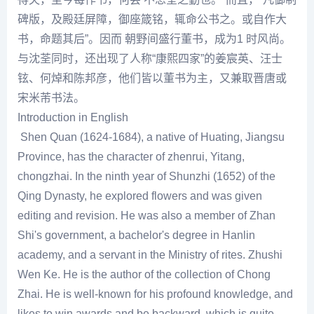
碑版，及殿廷屏障，御座箴铭，辄命公书之。或自作大
书，命题其后”。因而 朝野间盛行董书，成为1 时风尚。
与
沈荃
同时，还出现了人称“康熙四家”的姜宸英、汪士
铉、何焯和陈邦彦，他们皆以董书为主，又兼取晋唐或
宋
米芾
书法。
Introduction in English
Shen Quan (1624-1684), a native of Huating, Jiangsu
Province, has the character of zhenrui, Yitang,
chongzhai. In the ninth year of Shunzhi (1652) of the
Qing Dynasty, he explored flowers and was given
editing and revision. He was also a member of Zhan
Shi's government, a bachelor's degree in Hanlin
academy, and a servant in the Ministry of rites. Zhushi
Wen Ke. He is the author of the collection of Chong
Zhai. He is well-known for his profound knowledge, and
likes to win awards and be backward, which is quite