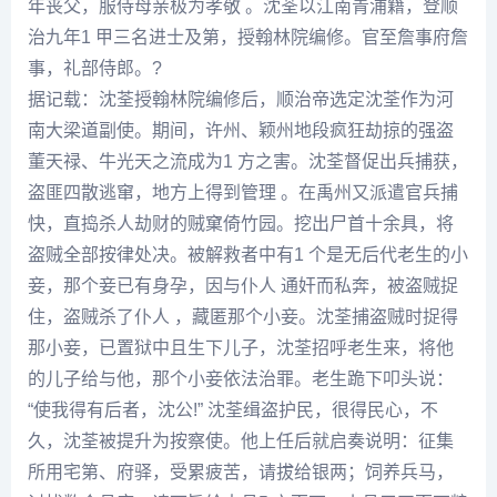
年丧父，服侍母亲极为孝敬 。沈荃以江南青浦籍，登
顺
治
九年1 甲三名进士及第，授翰林院编修。官至詹事府詹
事，礼部侍郎。?
据记载：沈荃授翰林院编修后，
顺治
帝选定沈荃作为河
南大梁道副使。期间，许州、颖州地段疯狂劫掠的强盗
董天禄、牛光天之流成为1 方之害。沈荃督促出兵捕获，
盗匪四散逃窜，地方上得到管理 。在禹州又派遣官兵捕
快，直捣杀人劫财的贼窠倚竹园。挖出尸首十余具，将
盗贼全部按律处决。被解救者中有1 个是无后代老生的小
妾，那个妾已有身孕，因与仆人 通奸而私奔，被盗贼捉
住，盗贼杀了仆人 ，藏匿那个小妾。沈荃捕盗贼时捉得
那小妾，已置狱中且生下儿子，沈荃招呼老生来，将他
的儿子给与他，那个小妾依法治罪。老生跪下叩头说：
“使我得有后者，沈公!” 沈荃缉盗护民，很得民心，不
久，沈荃被提升为按察使。他上任后就启奏说明：征集
所用宅第、府驿，受累疲苦，请拔给银两；饲养兵马，