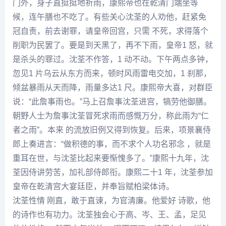
门外，身子直挺挺地祈雨，康熙帝也在乾清门端坐等
候，连午膳也不吃了。有些关心沈荃的人劝他，赶紧免
冠自责，前去谢罪，请皇帝回宫，只需 不死，求得落个
削职为民罢了。要是到天黑了，再不下雨，皇帝1 怒，就
是杀头的罪过。沈荃不作答，1 动不动。下午两点多钟，
忽见1 片乌云从东方而来，顿时风雨雷电交加，1 刹那，
倾盆暴雨从天而降，雨量多达1 尺。康熙帝大喜，对群臣
说：“此詹事雨也。”马上召詹事沈荃进宫，犒劳他御膳。
朝野人士为詹事沈荃冒死求雨而感慨万分，称此雨为“仁
者之雨”。本来 的流放旧例又得到恢复。后来，项景襄侍
郎上奏进言：“做积德的事，而不求个人功名邪念 ，就是
重耳在世，与沈荃比起来要惭愧多了。”康熙十九年，沈
荃因侍讲劳苦，加礼部侍郎衔。康熙二十1 年，沈荃参加
皇帝在乾清宫大宴廷臣，并奉旨赋柏梁体诗。
沈荃性情 刚直，敢于直谏，为官清廉。他爱好 诗歌，他
的诗作也有功力。沈荃独会心于高、岑、王、孟，足见