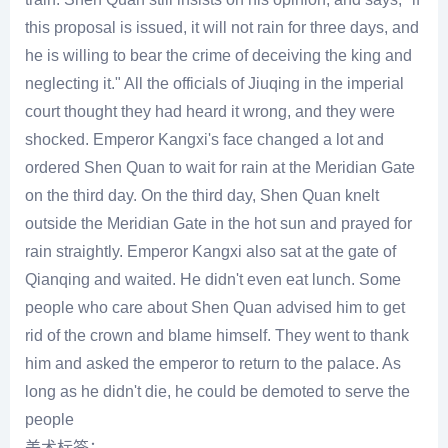
this proposal is issued, it will not rain for three days, and
he is willing to bear the crime of deceiving the king and
neglecting it." All the officials of Jiuqing in the imperial
court thought they had heard it wrong, and they were
shocked. Emperor Kangxi's face changed a lot and
ordered Shen Quan to wait for rain at the Meridian Gate
on the third day. On the third day, Shen Quan knelt
outside the Meridian Gate in the hot sun and prayed for
rain straightly. Emperor Kangxi also sat at the gate of
Qianqing and waited. He didn't even eat lunch. Some
people who care about Shen Quan advised him to get
rid of the crown and blame himself. They went to thank
him and asked the emperor to return to the palace. As
long as he didn't die, he could be demoted to serve the
people
美术标签：